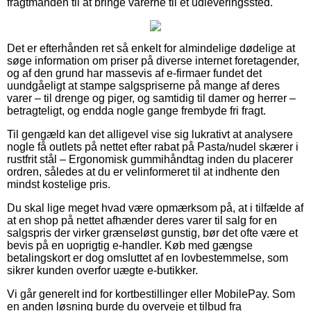
fragtmanden til at bringe varerne til et udleveringssted.
Det er efterhånden ret så enkelt for almindelige dødelige at
søge information om priser på diverse internet foretagender,
og af den grund har massevis af e-firmaer fundet det
uundgåeligt at stampe salgspriserne på mange af deres
varer – til drenge og piger, og samtidig til damer og herrer –
betragteligt, og endda nogle gange frembyde fri fragt.
Til gengæld kan det alligevel vise sig lukrativt at analysere
nogle få outlets på nettet efter rabat på Pasta/nudel skærer i
rustfrit stål – Ergonomisk gummihåndtag inden du placerer
ordren, således at du er velinformeret til at indhente den
mindst kostelige pris.
Du skal lige meget hvad være opmærksom på, at i tilfælde af
at en shop på nettet afhænder deres varer til salg for en
salgspris der virker grænseløst gunstig, bør det ofte være et
bevis på en uoprigtig e-handler. Køb med gængse
betalingskort er dog omsluttet af en lovbestemmelse, som
sikrer kunden overfor uægte e-butikker.
Vi går generelt ind for kortbestillinger eller MobilePay. Som
en anden løsning burde du overveje et tilbud fra