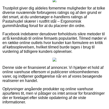
Trustpilot giver dig aldeles fornemme muligheder for at tolke
diverse nuværende forbrugeres ratings og af den grund er
det smart, at du undersøger e-handlens ratings af
Pasta/nudel skærer i rustfrit stål – Ergonomisk
gummihåndtag forud for at du placerer din ordre.
Facebook indebærer derudover forholdsvis sikre metoder til
at få kendskab til online firmaets popularitet. Tilmed møder vi
en række online outlets hvor kunder kan formulere en kritik
af købsoplevelsen, hvilket tilmed burde tages i brug til
vurdering af tidligere kunders oplevelser.
Denne side er finansieret af annoncer. Vi hjælper et hold af
online varehuse eftersom vi publicerer virksomhedernes
varer, og indtjener godtgørelse når en af vores besøgende
realiserer en handel.
Oplysninger angående produkter og online varehuse
ajourføres tit, men vi påtager os intet ansvar for forandringer
der er foretaget efter sidste opdatering af de viste
informationer.