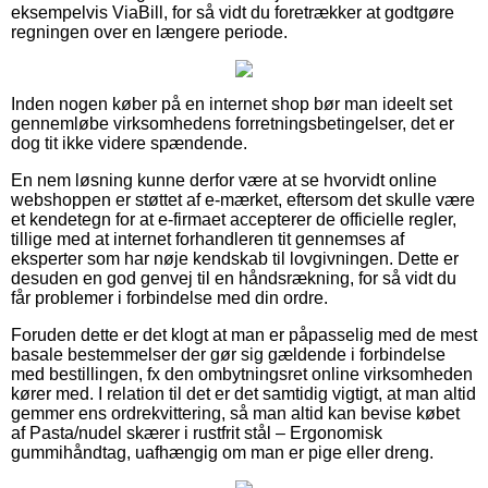
eksempelvis ViaBill, for så vidt du foretrækker at godtgøre
regningen over en længere periode.
Inden nogen køber på en internet shop bør man ideelt set
gennemløbe virksomhedens forretningsbetingelser, det er
dog tit ikke videre spændende.
En nem løsning kunne derfor være at se hvorvidt online
webshoppen er støttet af e-mærket, eftersom det skulle være
et kendetegn for at e-firmaet accepterer de officielle regler,
tillige med at internet forhandleren tit gennemses af
eksperter som har nøje kendskab til lovgivningen. Dette er
desuden en god genvej til en håndsrækning, for så vidt du
får problemer i forbindelse med din ordre.
Foruden dette er det klogt at man er påpasselig med de mest
basale bestemmelser der gør sig gældende i forbindelse
med bestillingen, fx den ombytningsret online virksomheden
kører med. I relation til det er det samtidig vigtigt, at man altid
gemmer ens ordrekvittering, så man altid kan bevise købet
af Pasta/nudel skærer i rustfrit stål – Ergonomisk
gummihåndtag, uafhængig om man er pige eller dreng.