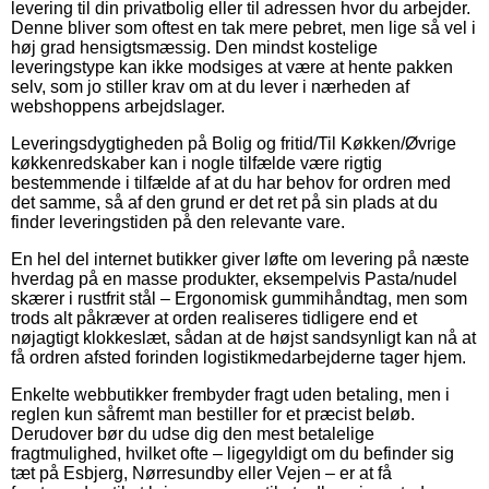
levering til din privatbolig eller til adressen hvor du arbejder.
Denne bliver som oftest en tak mere pebret, men lige så vel i
høj grad hensigtsmæssig. Den mindst kostelige
leveringstype kan ikke modsiges at være at hente pakken
selv, som jo stiller krav om at du lever i nærheden af
webshoppens arbejdslager.
Leveringsdygtigheden på Bolig og fritid/Til Køkken/Øvrige
køkkenredskaber kan i nogle tilfælde være rigtig
bestemmende i tilfælde af at du har behov for ordren med
det samme, så af den grund er det ret på sin plads at du
finder leveringstiden på den relevante vare.
En hel del internet butikker giver løfte om levering på næste
hverdag på en masse produkter, eksempelvis Pasta/nudel
skærer i rustfrit stål – Ergonomisk gummihåndtag, men som
trods alt påkræver at orden realiseres tidligere end et
nøjagtigt klokkeslæt, sådan at de højst sandsynligt kan nå at
få ordren afsted forinden logistikmedarbejderne tager hjem.
Enkelte webbutikker frembyder fragt uden betaling, men i
reglen kun såfremt man bestiller for et præcist beløb.
Derudover bør du udse dig den mest betalelige
fragtmulighed, hvilket ofte – ligegyldigt om du befinder sig
tæt på Esbjerg, Nørresundby eller Vejen – er at få