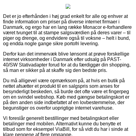
Det er jo efterhånden i høj grad enkelt for alle og enhver at
finde information om priser på diverse internet firmaer i
Danmark, og ergo har en lang række Monacor e-forhandlere
været tvunget til at stampe salgsværdien på deres varer – til
piger og drenge, og endvidere også til voksne – helt i bund,
og endda nogle gange sikre portofri levering.
Derfor kan det immervæk blive lønsomt at prøve forskellige
internet virksomheder i Danmark efter udsalg på PAST-
40/SW Stativadapter forud for at du færdiggør din shopping,
så man er sikker på at skaffe sig den bedste pris.
Du må alligevel være opmærksom på, at hvis en butik på
nettet afsætter et produkt til en salgspris som anses for
besynderligt beskeden, så burde det ofte være et fingerpeg
om en svindel webshop. Køb med gængse betalingskort er
på den anden side indbefattet af en lovbestemmelse, der
begunstiger os overfor uoprigtige internet varehuse.
Vi foreslår generelt bestillinger med betalingskort eller
betalinger med mobilen. Alternativt kunne du benytte et
tilbud som for eksempel ViaBill, for så vidt du har i sinde at
klare pengene af flere omgange.