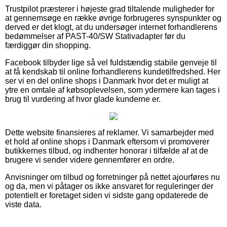
Trustpilot præsterer i højeste grad tiltalende muligheder for
at gennemsøge en række øvrige forbrugeres synspunkter og
derved er det klogt, at du undersøger internet forhandlerens
bedømmelser af PAST-40/SW Stativadapter før du
færdiggør din shopping.
Facebook tilbyder lige så vel fuldstændig stabile genveje til
at få kendskab til online forhandlerens kundetilfredshed. Her
ser vi en del online shops i Danmark hvor det er muligt at
ytre en omtale af købsoplevelsen, som ydermere kan tages i
brug til vurdering af hvor glade kunderne er.
Dette website finansieres af reklamer. Vi samarbejder med
et hold af online shops i Danmark eftersom vi promoverer
butikkernes tilbud, og indhenter honorar i tilfælde af at de
brugere vi sender videre gennemfører en ordre.
Anvisninger om tilbud og forretninger på nettet ajourføres nu
og da, men vi påtager os ikke ansvaret for reguleringer der
potentielt er foretaget siden vi sidste gang opdaterede de
viste data.