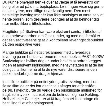
Du kunne omvendt tænke over at vælge at få leveret til din
bolig eller ud på din arbejdsplads. Løsningen viser sig gerne
et hak dyrere, men tillige usædvanlig nem. Den mest
betalelige leveringsmanér kan ikke modsiges at være selv at
hente ordren, som desværre betinges af at du befinder dig
nær netbutikkens tilholdssted.
Fragttiden på Stativer kan være ekstremt central i tilfælde af
at du behøver ordren om få sekunder, og med det formål er
det selvsagt væsentligt at vi kontrollerer leveringstidspunktet
på den respektive vare.
Mange butikker på nettet reklamerer med 1 hverdags
levering på en hel del varenumre, eksempelvis PAST-40/SW
Stativadapter, hvilket dog er underforstået at ordren lægges
inden et angivent klokkeslæt, med hensynstagen til at de har
udsigt til at kunne nå at få de nye varer distribueret inden
pakkemedarbejderne drager hjemad.
Indtil flere butikker på nettet yder gratis levering, men i de
fleste tilfælde er det forudsat at du aftager for et fastslået
beløb. I øvrigt burde du vælge den prisbilligste mulighed for
fragt, som typisk – uanset om du befinder sig nær Kolding,
Holbæk eller Gilleleje – er at få fragtfirmaet til at bringe din
bestilling til et afhentningssted.