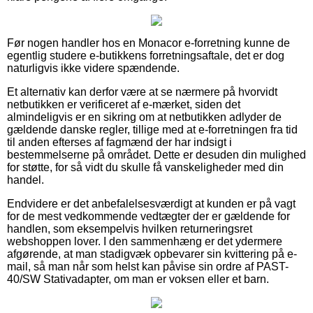
Før nogen handler hos en Monacor e-forretning kunne de
egentlig studere e-butikkens forretningsaftale, det er dog
naturligvis ikke videre spændende.
Et alternativ kan derfor være at se nærmere på hvorvidt
netbutikken er verificeret af e-mærket, siden det
almindeligvis er en sikring om at netbutikken adlyder de
gældende danske regler, tillige med at e-forretningen fra tid
til anden efterses af fagmænd der har indsigt i
bestemmelserne på området. Dette er desuden din mulighed
for støtte, for så vidt du skulle få vanskeligheder med din
handel.
Endvidere er det anbefalelsesværdigt at kunden er på vagt
for de mest vedkommende vedtægter der er gældende for
handlen, som eksempelvis hvilken returneringsret
webshoppen lover. I den sammenhæng er det ydermere
afgørende, at man stadigvæk opbevarer sin kvittering på e-
mail, så man når som helst kan påvise sin ordre af PAST-
40/SW Stativadapter, om man er voksen eller et barn.