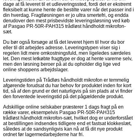
dage at få leveret til et udleveringssted, fordi det er ekstremt
fleksibelt at kunne hente de bestilte varer når det passer ind i
din hverdag. Fragtløsningen er jo ultra smertefri, og endda
derudover den mest prisbevidste leveringsløsning ved køb
af Pasgao PR-50R-PAH315 trådløst håndholdt mikrofon-
sæt.
Du bør også forsøge at få det leveret hjem til hvor du bor
eller til dit arbejdes adresse. Leveringstypen viser sig i
regelen lidt mere omkostningsfuld, men ligeledes særdeles
let. Den mest letkøbte fragttype er dog at hente varerne selv,
men den løsning beroer på at du opholder dig lige ved
online shoppens arbejdslager.
Leveringstiden på Trådløs håndholdt mikrofon er temmelig
afgørende forudsat du har behov for produktet inden for kort
tid, så af den grund er det naturligvis på sin plads at vi finder
den forventede leveringstid på det pågældende produkt.
Adskillige online selskaber præsterer 1 dags fragt på en
række varer, eksempelvis Pasgao PR-50R-PAH315
trådløst håndholdt mikrofon-sæt, hvilket dog er underforstået
at bestillingen indsendes tidligere end et fastsat klokkeslæt,
således at de sandsynligvis kan nå at få dit nye produkt
ordnet før lagermedarbejderne har fri.