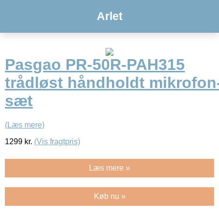
Arlet
Pasgao PR-50R-PAH315
trådløst håndholdt mikrofon
sæt
(Læs mere)
1299
kr.
(Vis fragtpris)
Læs mere »
Køb nu »