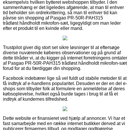
eksempelvis hvilken bytteret webshoppen tilbyder. I den
sammenhæng er det ligeledes afgørende, at man til enhver
tid beholder sin ordrekvittering, så man til enhver tid kan
påvise sin shopping af Pasgao PR-50R-PAH315
trådløst håndholdt mikrofon-sæt, ligegyldigt om man leder
efter et produkt til en kvinde eller mand.
Trustpilot giver dig stort set sikre løsninger til at eftersøge
diverse nuværende køberes observationer og på grund af
dette tilråder vi, at du kigger på internet forretningens omtaler
af Pasgao PR-50R-PAH315 trådløst håndholdt mikrofon-sæt
forud for at du færdiggør din shopping.
Facebook indebærer lige så vel fuldt ud stabile metoder til at
få indtryk af e-handlens popularitet. Desuden er der en del e-
shops som tilbyder folk at formulere en anmeldelse af deres
købsoplevelse, hvilket også burde tages i brug til at få et
indtryk af kundernes tilfredshed.
Dette website er finansieret ved hjælp af annoncer. Vi har et
fast samarbejde med en række internet butikker derved at vi
publicerer firmaernes tilbud, og modtager godtgørelse