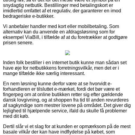
snydagtig netbutik. Bestillinger med betalingskort er
imidlertid omfattet af et regulativ, der garanterer en imod
bedrageriske e-butikker.
Vi anbefaler handler med kort eller mobilbetaling. Som
alternativ kan du anvende en afdragsløsning som for
eksempel ViaBill, i tilfælde af at du foretrækker at godtgøre
prisen senere.
Inden folk bestiller i en internet butik kunne man sådan set
have øje for netbutikkens forretningsvilkår, men det er i
mange tilfælde ikke særlig interessant.
En nem løsning kunne derfor være at se hvorvidt e-
forhandleren er tilsluttet e-mærket, fordi det bør være et
fingerpeg om at online butikken retter sig efter gældende
dansk lovgivning, og at shoppen fra tid til anden revurderes
af sagkyndige som mestrer lovene på området. Det giver dig
lejlighed til hjælpende service, ifald du skulle få problemer
med dit køb.
Dertil slår vi et slag for at kunden er opmærksom på de mest
basale vilkår der kan have indflydelse på købet, som