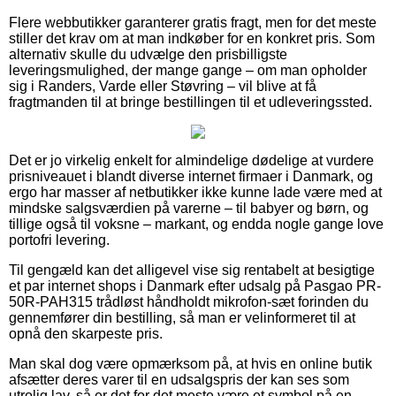
Flere webbutikker garanterer gratis fragt, men for det meste
stiller det krav om at man indkøber for en konkret pris. Som
alternativ skulle du udvælge den prisbilligste
leveringsmulighed, der mange gange – om man opholder
sig i Randers, Varde eller Støvring – vil blive at få
fragtmanden til at bringe bestillingen til et udleveringssted.
Det er jo virkelig enkelt for almindelige dødelige at vurdere
prisniveauet i blandt diverse internet firmaer i Danmark, og
ergo har masser af netbutikker ikke kunne lade være med at
mindske salgsværdien på varerne – til babyer og børn, og
tillige også til voksne – markant, og endda nogle gange love
portofri levering.
Til gengæld kan det alligevel vise sig rentabelt at besigtige
et par internet shops i Danmark efter udsalg på Pasgao PR-
50R-PAH315 trådløst håndholdt mikrofon-sæt forinden du
gennemfører din bestilling, så man er velinformeret til at
opnå den skarpeste pris.
Man skal dog være opmærksom på, at hvis en online butik
afsætter deres varer til en udsalgspris der kan ses som
utrolig lav, så er det for det meste være et symbol på en