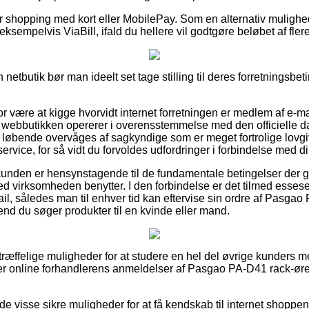
 for shopping med kort eller MobilePay. Som en alternativ mulig
 eksempelvis ViaBill, ifald du hellere vil godtgøre beløbet af fl
 netbutik bør man ideelt set tage stilling til deres forretningsbeti
or være at kigge hvorvidt internet forretningen er medlem af e-m
 webbutikken opererer i overensstemmelse med den officielle d
løbende overvåges af sagkyndige som er meget fortrolige lovgi
rvice, for så vidt du forvoldes udfordringer i forbindelse med di
kunden er hensynstagende til de fundamentale betingelser der g
ghed virksomheden benytter. I den forbindelse er det tilmed esses
il, således man til enhver tid kan eftervise sin ordre af Pasgao
end du søger produkter til en kvinde eller mand.
fortræffelige muligheder for at studere en hel del øvrige kunders 
tiger online forhandlerens anmeldelser af Pasgao PA-D41 rack-ør
de visse sikre muligheder for at få kendskab til internet shoppe