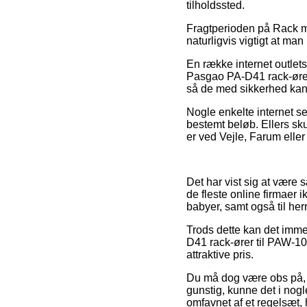
tilholdssted.
Fragtperioden på Rack mou
naturligvis vigtigt at man
En række internet outle
Pasgao PA-D41 rack-ører 
så de med sikkerhed kan 
Nogle enkelte internet se
bestemt beløb. Ellers sk
er ved Vejle, Farum eller 
Det har vist sig at være 
de fleste online firmaer 
babyer, samt også til he
Trods dette kan det imme
D41 rack-ører til PAW-10
attraktive pris.
Du må dog være obs på, 
gunstig, kunne det i nog
omfavnet af et regelsæt, 