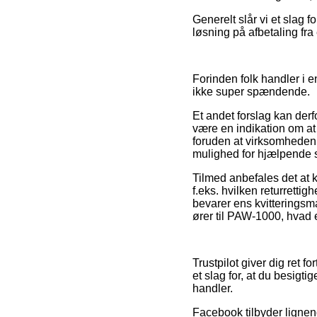
Generelt slår vi et slag
løsning på afbetaling fra
Forinden folk handler i en
ikke super spændende.
Et andet forslag kan derf
være en indikation om at
foruden at virksomheden 
mulighed for hjælpende se
Tilmed anbefales det at 
f.eks. hvilken returretti
bevarer ens kvitteringsma
ører til PAW-1000, hvad 
Trustpilot giver dig ret 
et slag for, at du besig
handler.
Facebook tilbyder lignen