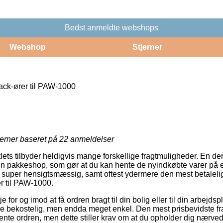
Bedst anmeldte webshops
Webshop
Stjerner
ck-ører til PAW-1000
jerner baseret på
22
anmeldelser
ets tilbyder heldigvis mange forskellige fragtmuligheder. En der
 en pakkeshop, som gør at du kan hente de nyindkøbte varer på et 
 super hensigtsmæssig, samt oftest ydermere den mest betalelig
 til PAW-1000.
e for og imod at få ordren bragt til din bolig eller til din arbejd
mere bekostelig, men endda meget enkel. Den mest prisbevidste f
hente ordren, men dette stiller krav om at du opholder dig nærve