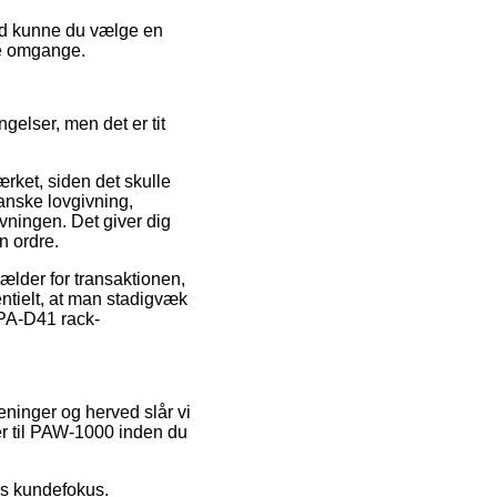
hed kunne du vælge en
ere omgange.
ngelser, men det er tit
ærket, siden det skulle
anske lovgivning,
vningen. Det giver dig
n ordre.
ælder for transaktionen,
entielt, at man stadigvæk
 PA-D41 rack-
meninger og herved slår vi
er til PAW-1000 inden du
ns kundefokus.