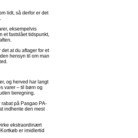
 lidt, så derfor er det
.
arer, eksempelvis
et fastslået tidspunkt,
aften.
et at du aftager for et
 uden hensyn til om man
ted.
er, og herved har langt
 varer – til børn og
 uden beregning.
er rabat på Pasgao PA-
at indhente den mest
irke ekstraordinært
Kortkøb er imidlertid