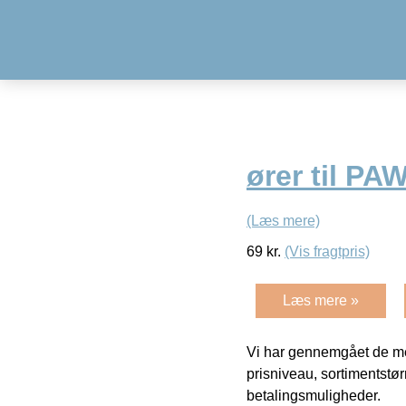
ører til PA
(Læs mere)
69
kr.
(Vis fragtpris)
Læs mere »
Vi har gennemgået de mes
prisniveau, sortimentstø
betalingsmuligheder.