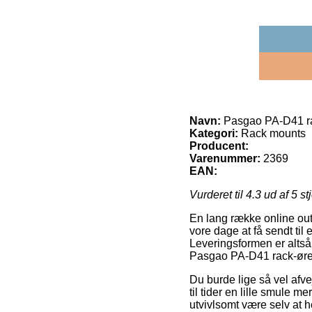
Navn:
Pasgao PA-D41 ra
Kategori:
Rack mounts
Producent:
Varenummer:
2369
EAN:
Vurderet til
4.3
ud af 5 st
En lang række online outl
vore dage at få sendt til
Leveringsformen er altså
Pasgao PA-D41 rack-ører
Du burde lige så vel afvej
til tider en lille smule 
utvivlsomt være selv at 