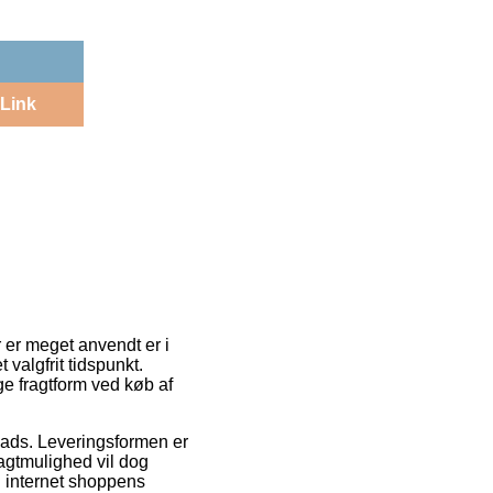
Link
 er meget anvendt er i
valgfrit tidspunkt.
e fragtform ved køb af
splads. Leveringsformen er
ragtmulighed vil dog
d internet shoppens