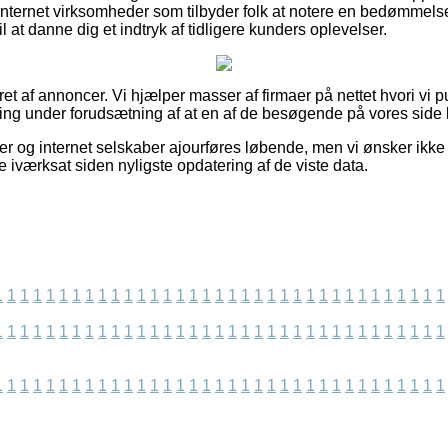
nternet virksomheder som tilbyder folk at notere en bedømmelse 
l at danne dig et indtryk af tidligere kunders oplevelser.
ret af annoncer. Vi hjælper masser af firmaer på nettet hvori vi p
ling under forudsætning af at en af de besøgende på vores side 
 og internet selskaber ajourføres løbende, men vi ønsker ikke 
 iværksat siden nyligste opdatering af de viste data.
1
1
1
1
1
1
1
1
1
1
1
1
1
1
1
1
1
1
1
1
1
1
1
1
1
1
1
1
1
1
1
1
1
1
1
1
1
1
1
1
1
1
1
1
1
1
1
1
1
1
1
1
1
1
1
1
1
1
1
1
1
1
1
1
1
1
1
1
1
1
1
1
1
1
1
1
1
1
1
1
1
1
1
1
1
1
1
1
1
1
1
1
1
1
1
1
1
1
1
1
1
1
1
1
1