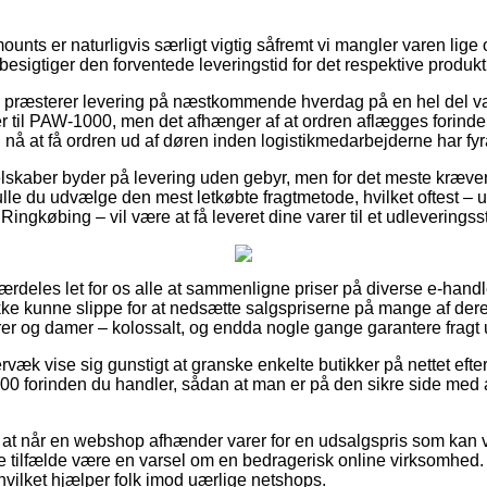
nts er naturligvis særligt vigtig såfremt vi mangler varen lige om
 besigtiger den forventede leveringstid for det respektive produkt
ts præsterer levering på næstkommende hverdag på en hel del v
til PAW-1000, men det afhænger af at ordren aflægges forinden 
nå at få ordren ud af døren inden logistikmedarbejderne har fyr
lskaber byder på levering uden gebyr, men for det meste kræver d
ulle du udvælge den mest letkøbte fragtmetode, hvilket oftest –
Ringkøbing – vil være at få leveret dine varer til et udleveringss
særdeles let for os alle at sammenligne priser på diverse e-handl
ikke kunne slippe for at nedsætte salgspriserne på mange af deres
rrer og damer – kolossalt, og endda nogle gange garantere fragt
rvæk vise sig gunstigt at granske enkelte butikker på nettet eft
00 forinden du handler, sådan at man er på den sikre side med 
at når en webshop afhænder varer for en udsalgspris som kan v
le tilfælde være en varsel om en bedragerisk online virksomhed. 
hvilket hjælper folk imod uærlige netshops.