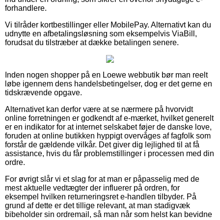
forhandlere.
Vi tilråder kortbestillinger eller MobilePay. Alternativt kan du
udnytte en afbetalingsløsning som eksempelvis ViaBill,
forudsat du tilstræber at dække betalingen senere.
Inden nogen shopper på en Loewe webbutik bør man reelt
løbe igennem dens handelsbetingelser, dog er det gerne en
tidskrævende opgave.
Alternativet kan derfor være at se nærmere på hvorvidt
online forretningen er godkendt af e-mærket, hvilket generelt
er en indikator for at internet selskabet føjer de danske love,
foruden at online butikken hyppigt overvåges af fagfolk som
forstår de gældende vilkår. Det giver dig lejlighed til at få
assistance, hvis du får problemstillinger i processen med din
ordre.
For øvrigt slår vi et slag for at man er påpasselig med de
mest aktuelle vedtægter der influerer på ordren, for
eksempel hvilken returneringsret e-handlen tilbyder. På
grund af dette er det tillige relevant, at man stadigvæk
bibeholder sin ordremail, så man når som helst kan bevidne