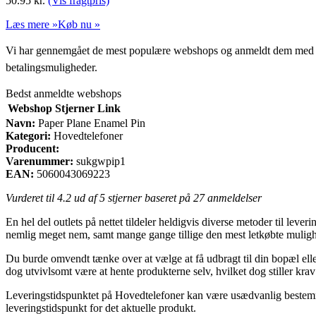
50.95
kr.
(Vis fragtpris)
Læs mere »
Køb nu »
Vi har gennemgået de mest populære webshops og anmeldt dem med stjern
betalingsmuligheder.
Bedst anmeldte webshops
Webshop
Stjerner
Link
Navn:
Paper Plane Enamel Pin
Kategori:
Hovedtelefoner
Producent:
Varenummer:
sukgwpip1
EAN:
5060043069223
Vurderet til
4.2
ud af 5 stjerner baseret på
27
anmeldelser
En hel del outlets på nettet tildeler heldigvis diverse metoder til le
nemlig meget nem, samt mange gange tillige den mest letkøbte muligh
Du burde omvendt tænke over at vælge at få udbragt til din bopæl eller
dog utvivlsomt være at hente produkterne selv, hvilket dog stiller krav
Leveringstidspunktet på Hovedtelefoner kan være usædvanlig bestemm
leveringstidspunkt for det aktuelle produkt.