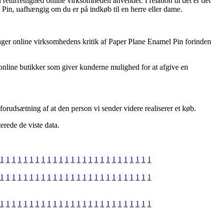
eturrettighed online virksomheden anvender. I relation til det er det
 Pin, uafhængig om du er på indkøb til en herre eller dame.
tager online virksomhedens kritik af Paper Plane Enamel Pin forinden
 online butikker som giver kunderne mulighed for at afgive en
forudsætning af at den person vi sender videre realiserer et køb.
erede de viste data.
1
1
1
1
1
1
1
1
1
1
1
1
1
1
1
1
1
1
1
1
1
1
1
1
1
1
1
1
1
1
1
1
1
1
1
1
1
1
1
1
1
1
1
1
1
1
1
1
1
1
1
1
1
1
1
1
1
1
1
1
1
1
1
1
1
1
1
1
1
1
1
1
1
1
1
1
1
1