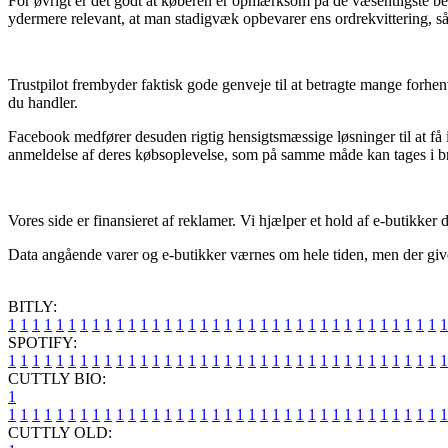
For øvrigt er det godt at køberen er opmærksom på de væsentligste best
ydermere relevant, at man stadigvæk opbevarer ens ordrekvittering, så
Trustpilot frembyder faktisk gode genveje til at betragte mange forh
du handler.
Facebook medfører desuden rigtig hensigtsmæssige løsninger til at få 
anmeldelse af deres købsoplevelse, som på samme måde kan tages i bru
Vores side er finansieret af reklamer. Vi hjælper et hold af e-butikke
Data angående varer og e-butikker værnes om hele tiden, men der gives 
BITLY:
1
1
1
1
1
1
1
1
1
1
1
1
1
1
1
1
1
1
1
1
1
1
1
1
1
1
1
1
1
1
1
1
1
1
1
1
1
SPOTIFY:
1
1
1
1
1
1
1
1
1
1
1
1
1
1
1
1
1
1
1
1
1
1
1
1
1
1
1
1
1
1
1
1
1
1
1
1
1
CUTTLY BIO:
1
1
1
1
1
1
1
1
1
1
1
1
1
1
1
1
1
1
1
1
1
1
1
1
1
1
1
1
1
1
1
1
1
1
1
1
1
1
CUTTLY OLD: