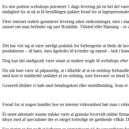
En stor portion webshops præsterer 1 dags levering på en hel del vare
mulighed for at nå at få bestillingen pakket forud for at lagerpersonale
Flere internet outlets garanterer levering uden omkostninger, men i 
uanset om man befinder sig nær Roskilde, Thisted eller Hørning – er at 
Det har vist sig at være særligt praktisk for forbrugerne at finde de la
produkterne – til børn, men ligeledes til kvinder og mænd – helt i bun
Dog kan det stadigvæk være smart at studere nogle få webshops efter r
Du må bare være så påpasselig, at i tilfælde af at en netshop forhandler
med kort er imidlertid omfattet af en ordning, som forsvarer os imod fa
Generelt tilråder vi køb med betalingskort eller mobilbetaling. Som et 
Forud for at nogen handler hos en internet virksomhed bør man i virk
Et nemt alternativ kunne måske være at granske hvorvidt online firmaet
tilsyn med af specialister der er meget fortrolige de gældende vilkår. 