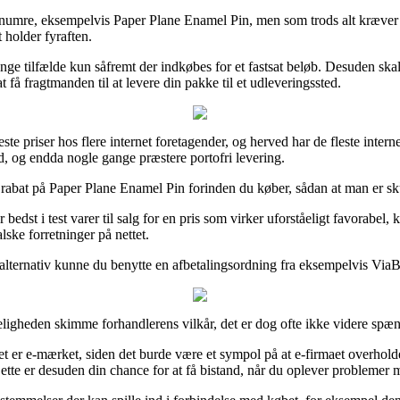
numre, eksempelvis Paper Plane Enamel Pin, men som trods alt kræver at 
t holder fyraften.
mange tilfælde kun såfremt der indkøbes for et fastsat beløb. Desuden s
få fragtmanden til at levere din pakke til et udleveringssted.
veste priser hos flere internet foretagender, og herved har de fleste inter
d, og endda nogle gange præstere portofri levering.
abat på Paper Plane Enamel Pin forinden du køber, sådan at man er skuds
 bedst i test varer til salg for en pris som virker uforståeligt favorabel
lske forretninger på nettet.
alternativ kunne du benytte en afbetalingsordning fra eksempelvis ViaBil
eligheden skimme forhandlerens vilkår, det er dog ofte ikke videre spæ
 er e-mærket, siden det burde være et sympol på at e-firmaet overholder
Dette er desuden din chance for at få bistand, når du oplever problemer 