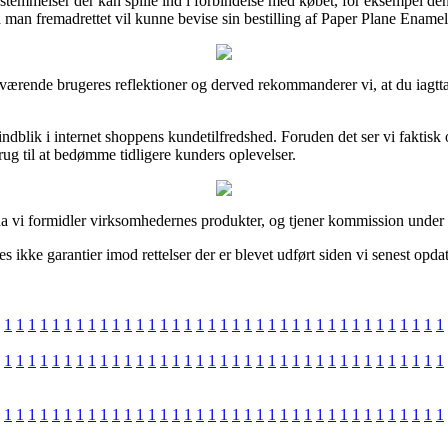
emmelser der kan spille ind i forbindelse med købet, for eksempel den r
 man fremadrettet vil kunne bevise sin bestilling af Paper Plane Enamel
enværende brugeres reflektioner og derved rekommanderer vi, at du iagt
indblik i internet shoppens kundetilfredshed. Foruden det ser vi faktisk
g til at bedømme tidligere kunders oplevelser.
r da vi formidler virksomhedernes produkter, og tjener kommission under 
ikke garantier imod rettelser der er blevet udført siden vi senest opdat
1
1
1
1
1
1
1
1
1
1
1
1
1
1
1
1
1
1
1
1
1
1
1
1
1
1
1
1
1
1
1
1
1
1
1
1
1
1
1
1
1
1
1
1
1
1
1
1
1
1
1
1
1
1
1
1
1
1
1
1
1
1
1
1
1
1
1
1
1
1
1
1
1
1
1
1
1
1
1
1
1
1
1
1
1
1
1
1
1
1
1
1
1
1
1
1
1
1
1
1
1
1
1
1
1
1
1
1
1
1
1