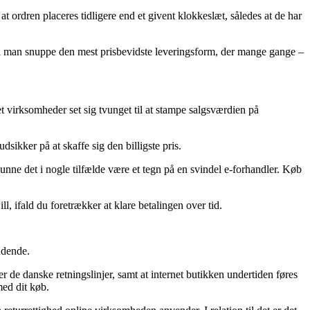
ordren placeres tidligere end et givent klokkeslæt, således at de har
kal man snuppe den mest prisbevidste leveringsform, der mange gange –
net virksomheder set sig tvunget til at stampe salgsværdien på
ikker på at skaffe sig den billigste pris.
, kunne det i nogle tilfælde være et tegn på en svindel e-forhandler. Køb
l, ifald du foretrækker at klare betalingen over tid.
ndende.
 de danske retningslinjer, samt at internet butikken undertiden føres
med dit køb.