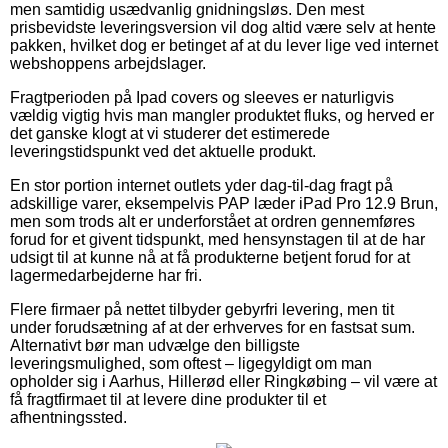
men samtidig usædvanlig gnidningsløs. Den mest
prisbevidste leveringsversion vil dog altid være selv at hente
pakken, hvilket dog er betinget af at du lever lige ved internet
webshoppens arbejdslager.
Fragtperioden på Ipad covers og sleeves er naturligvis
vældig vigtig hvis man mangler produktet fluks, og herved er
det ganske klogt at vi studerer det estimerede
leveringstidspunkt ved det aktuelle produkt.
En stor portion internet outlets yder dag-til-dag fragt på
adskillige varer, eksempelvis PAP læder iPad Pro 12.9 Brun,
men som trods alt er underforstået at ordren gennemføres
forud for et givent tidspunkt, med hensynstagen til at de har
udsigt til at kunne nå at få produkterne betjent forud for at
lagermedarbejderne har fri.
Flere firmaer på nettet tilbyder gebyrfri levering, men tit
under forudsætning af at der erhverves for en fastsat sum.
Alternativt bør man udvælge den billigste
leveringsmulighed, som oftest – ligegyldigt om man
opholder sig i Aarhus, Hillerød eller Ringkøbing – vil være at
få fragtfirmaet til at levere dine produkter til et
afhentningssted.