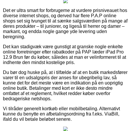
Det er ultra smart for forbrugerne at vurdere prisniveauet hos
diverse internet shops, og derved har flere P.A.P online
shops set sig tvunget til at sænke salgsværdien på mange af
deres produkter – til juniorer, og ligeså til herrer og damer –
markant, og endda nogle gange yde levering uden
beregning.
Det kan stadigvæk være gunstigt at granske nogle enkelte
online forretninger efter rabatkoder på PAP læder iPad Pro
12.9 Brun før du køber, således at man er velinformeret til at
indhente den mindst kostelige pris.
Du bør dog huske på, at i tilfælde af at en butik markedsfører
varer til en udsalgspris der anses for ubegribelig lav, så
kunne det for det meste være en indikation på en uoprigtig
online butik. Betalinger med kort er ikke desto mindre
omfattet af et reglement, hvilket redder køber overfor
bedrageriske netshops.
Vi tilråder generelt kortkøb eller mobilbetaling. Alternativt
kunne du benytte en afbetalingsordning fra f.eks. ViaBill,
ifald du vil betale beløbet senere.