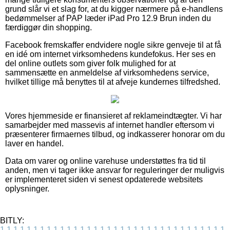
grund slår vi et slag for, at du kigger nærmere på e-handlens
bedømmelser af PAP læder iPad Pro 12.9 Brun inden du
færdiggør din shopping.
Facebook fremskaffer endvidere nogle sikre genveje til at få
en idé om internet virksomhedens kundefokus. Her ses en
del online outlets som giver folk mulighed for at
sammensætte en anmeldelse af virksomhedens service,
hvilket tillige må benyttes til at afveje kundernes tilfredshed.
Vores hjemmeside er finansieret af reklameindtægter. Vi har
samarbejder med massevis af internet handler eftersom vi
præsenterer firmaernes tilbud, og indkasserer honorar om du
laver en handel.
Data om varer og online varehuse understøttes fra tid til
anden, men vi tager ikke ansvar for reguleringer der muligvis
er implementeret siden vi senest opdaterede websitets
oplysninger.
BITLY:
1
1
1
1
1
1
1
1
1
1
1
1
1
1
1
1
1
1
1
1
1
1
1
1
1
1
1
1
1
1
1
1
1
1