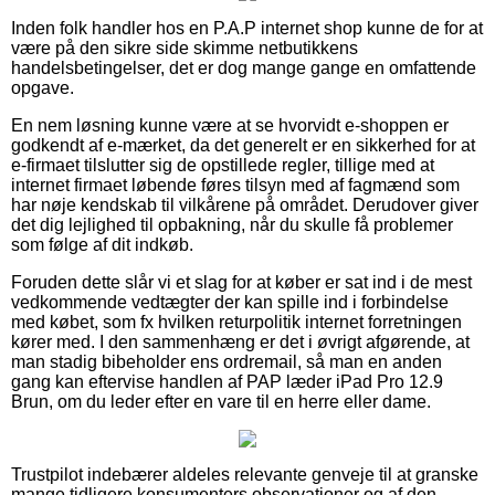
Inden folk handler hos en P.A.P internet shop kunne de for at
være på den sikre side skimme netbutikkens
handelsbetingelser, det er dog mange gange en omfattende
opgave.
En nem løsning kunne være at se hvorvidt e-shoppen er
godkendt af e-mærket, da det generelt er en sikkerhed for at
e-firmaet tilslutter sig de opstillede regler, tillige med at
internet firmaet løbende føres tilsyn med af fagmænd som
har nøje kendskab til vilkårene på området. Derudover giver
det dig lejlighed til opbakning, når du skulle få problemer
som følge af dit indkøb.
Foruden dette slår vi et slag for at køber er sat ind i de mest
vedkommende vedtægter der kan spille ind i forbindelse
med købet, som fx hvilken returpolitik internet forretningen
kører med. I den sammenhæng er det i øvrigt afgørende, at
man stadig bibeholder ens ordremail, så man en anden
gang kan eftervise handlen af PAP læder iPad Pro 12.9
Brun, om du leder efter en vare til en herre eller dame.
Trustpilot indebærer aldeles relevante genveje til at granske
mange tidligere konsumenters observationer og af den