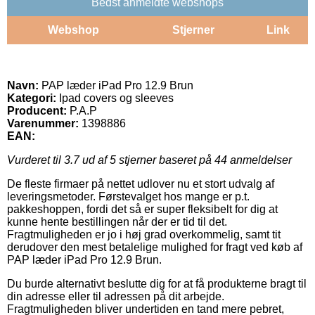
Bedst anmeldte webshops
Webshop
Stjerner
Link
Navn:
PAP læder iPad Pro 12.9 Brun
Kategori:
Ipad covers og sleeves
Producent:
P.A.P
Varenummer:
1398886
EAN:
Vurderet til
3.7
ud af 5 stjerner baseret på
44
anmeldelser
De fleste firmaer på nettet udlover nu et stort udvalg af
leveringsmetoder. Førstevalget hos mange er p.t.
pakkeshoppen, fordi det så er super fleksibelt for dig at
kunne hente bestillingen når der er tid til det.
Fragtmuligheden er jo i høj grad overkommelig, samt tit
derudover den mest betalelige mulighed for fragt ved køb af
PAP læder iPad Pro 12.9 Brun.
Du burde alternativt beslutte dig for at få produkterne bragt til
din adresse eller til adressen på dit arbejde.
Fragtmuligheden bliver undertiden en tand mere pebret,