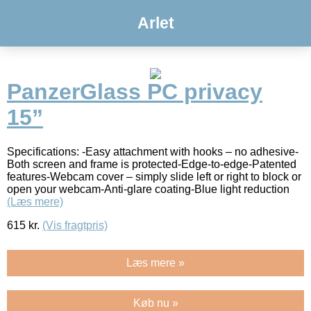
Arlet
PanzerGlass PC privacy
15”
Specifications: -Easy attachment with hooks – no adhesive-
Both screen and frame is protected-Edge-to-edge-Patented
features-Webcam cover – simply slide left or right to block or
open your webcam-Anti-glare coating-Blue light reduction
(Læs mere)
615
kr.
(Vis fragtpris)
Læs mere »
Køb nu »