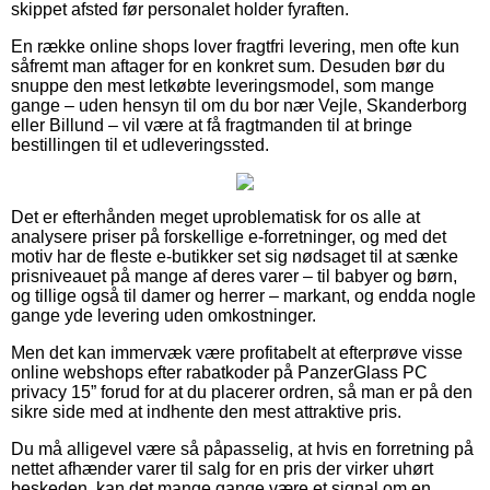
skippet afsted før personalet holder fyraften.
En række online shops lover fragtfri levering, men ofte kun
såfremt man aftager for en konkret sum. Desuden bør du
snuppe den mest letkøbte leveringsmodel, som mange
gange – uden hensyn til om du bor nær Vejle, Skanderborg
eller Billund – vil være at få fragtmanden til at bringe
bestillingen til et udleveringssted.
Det er efterhånden meget uproblematisk for os alle at
analysere priser på forskellige e-forretninger, og med det
motiv har de fleste e-butikker set sig nødsaget til at sænke
prisniveauet på mange af deres varer – til babyer og børn,
og tillige også til damer og herrer – markant, og endda nogle
gange yde levering uden omkostninger.
Men det kan immervæk være profitabelt at efterprøve visse
online webshops efter rabatkoder på PanzerGlass PC
privacy 15” forud for at du placerer ordren, så man er på den
sikre side med at indhente den mest attraktive pris.
Du må alligevel være så påpasselig, at hvis en forretning på
nettet afhænder varer til salg for en pris der virker uhørt
beskeden, kan det mange gange være et signal om en