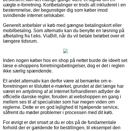
uægte e-forretning. Kortbetalinger er trods alt inkluderet i en
bestemmelse, der begunstiger dig som køber imod
svindlende internet selskaber.
Generelt anbefaler vi køb med gængse betalingskort eller
mobilbetaling. Som alternativ kan du benytte en løsning på
afbetaling fra f.eks. ViaBill, når du vil betale beløbet over et
længere tidsrum.
Inden nogen køber hos en shop på nettet burde de ideelt set
læse e-shoppens forretningsbetingelser, dog er det i reglen
ikke særlig spændende.
Et andet alternativ kan derfor være at bemærke om e-
forretningen er tilsluttet e-mærket, grundet at det længe har
været en antydning af at internet forhandleren adlyder de
officielle danske regler, foruden at webshoppen en gang i
mellem ses til af specialister som har megen viden om
reglerne. Dette er en god lejlighed til hjælpende service,
såfremt du møder problemer i processen med dit køb.
For øvrigt er det smart at du er obs på de fundamentale
forhold der er gældende for bestillingen, til eksempel den