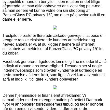
byttepolitik e-handlen benytter. I den relation er det tillige
afgørende, at man altid opbevarer ens kvittering på e-mail,
så man senere vil kunne vidne om sin shopping af
PanzerGlass PC privacy 15”, om du er på gaveindkøb til en
dame eller herre.
Trustpilot præsterer flere udmærkede genveje til at bese en
længere række eksisterende kunders anmeldelser og
herved anbefaler vi, at du kigger nærmere på internet
selskabets anmeldelser af PanzerGlass PC privacy 15” før
du køber.
Facebook genererer ligeledes temmelig fine metoder til at få
indtryk af e-handlens troværdighed. Desuden ser vi nogle
internet webshops som tilbyder kunderne at udfærdige en
bedømmelse af deres køb, som lige så vel kan anvendes til
at få et indblik i tidligere kunders oplevelser.
Denne hjemmeside er finansieret af reklamer. Vi
samarbejder med en mængde outlets på nettet i Danmark
hvor vi annoncerer forretningernes tilbud, og tager honorar
når den person vi sender videre fuldfører en ordre.