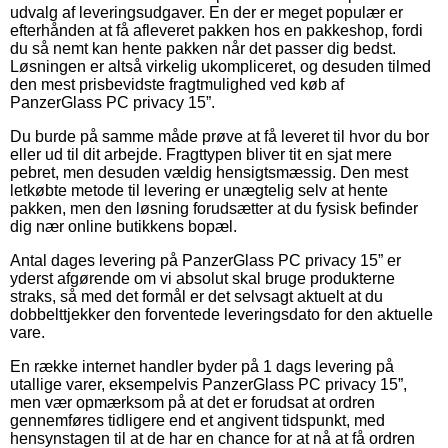
udvalg af leveringsudgaver. En der er meget populær er
efterhånden at få afleveret pakken hos en pakkeshop, fordi
du så nemt kan hente pakken når det passer dig bedst.
Løsningen er altså virkelig ukompliceret, og desuden tilmed
den mest prisbevidste fragtmulighed ved køb af
PanzerGlass PC privacy 15”.
Du burde på samme måde prøve at få leveret til hvor du bor
eller ud til dit arbejde. Fragttypen bliver tit en sjat mere
pebret, men desuden vældig hensigtsmæssig. Den mest
letkøbte metode til levering er unægtelig selv at hente
pakken, men den løsning forudsætter at du fysisk befinder
dig nær online butikkens bopæl.
Antal dages levering på PanzerGlass PC privacy 15” er
yderst afgørende om vi absolut skal bruge produkterne
straks, så med det formål er det selvsagt aktuelt at du
dobbelttjekker den forventede leveringsdato for den aktuelle
vare.
En række internet handler byder på 1 dags levering på
utallige varer, eksempelvis PanzerGlass PC privacy 15”,
men vær opmærksom på at det er forudsat at ordren
gennemføres tidligere end et angivent tidspunkt, med
hensynstagen til at de har en chance for at nå at få ordren