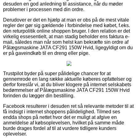
desuden en god anledning til assistance, når du møder
problemer i processen med din ordre.
Derudover er det en hjælp at man er obs på de mest vitale
regler der gør sig gældende i forbindelse med købet, f.eks.
den returpolitik online shoppen bruger. I den relation er det
virkelig essesentielt, at man stadig beholder ens faktura e-
mail, således man når som helst kan bekræfte sin ordre af
Pålægsmaskine JATA CF291 150W Hvid, ligegyldigt om du
er på gaveindkøb til en dreng eller pige.
Trustpilot byder på super pålidelige chancer for at
gennemrode en lang række aktuelle køberes opfattelser og
derfor foreslår vi, at du bliver klogere på internet selskabets
bedømmelser af Pålægsmaskine JATA CF291 150W Hvid
forinden du lægger din bestilling.
Facebook resulterer i desuden ret så relevante metoder til at
få indsigt i internet shoppens pålidelighed. Tilmed ses
endda shops på nettet hvor det er muligt at afgive en
anmeldelse af købsoplevelsen, hvilket på samme måde
burde drages fordel af til at vurdere tidligere kunders
oplevelser.