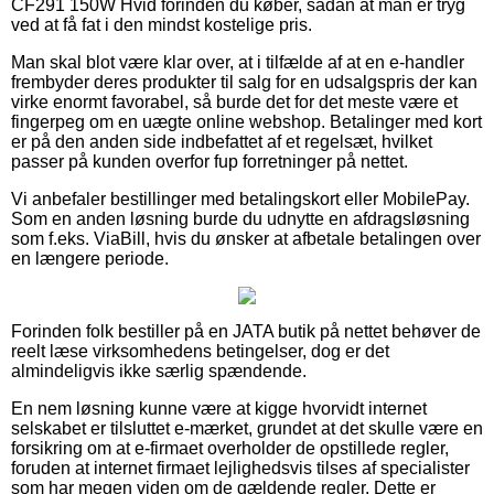
CF291 150W Hvid forinden du køber, sådan at man er tryg
ved at få fat i den mindst kostelige pris.
Man skal blot være klar over, at i tilfælde af at en e-handler
frembyder deres produkter til salg for en udsalgspris der kan
virke enormt favorabel, så burde det for det meste være et
fingerpeg om en uægte online webshop. Betalinger med kort
er på den anden side indbefattet af et regelsæt, hvilket
passer på kunden overfor fup forretninger på nettet.
Vi anbefaler bestillinger med betalingskort eller MobilePay.
Som en anden løsning burde du udnytte en afdragsløsning
som f.eks. ViaBill, hvis du ønsker at afbetale betalingen over
en længere periode.
Forinden folk bestiller på en JATA butik på nettet behøver de
reelt læse virksomhedens betingelser, dog er det
almindeligvis ikke særlig spændende.
En nem løsning kunne være at kigge hvorvidt internet
selskabet er tilsluttet e-mærket, grundet at det skulle være en
forsikring om at e-firmaet overholder de opstillede regler,
foruden at internet firmaet lejlighedsvis tilses af specialister
som har megen viden om de gældende regler. Dette er