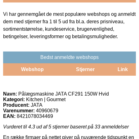
Vi har gennemgået de mest populære webshops og anmeldt
dem med stjerner fra 1 til 5 ud fra bl.a. deres prisniveau,
sortimentstørrelse, kundeservice, brugervenlighed,
betingelser, leveringsformer og betalingsmuligheder.
Bedst anmeldte webshops
Webshop
Stjerner
Link
Navn:
Pålægsmaskine JATA CF291 150W Hvid
Kategori:
Kitchen | Gourmet
Producent:
JATA
Varenummer:
40960679
EAN:
8421078034469
Vurderet til
4.3
ud af 5 stjerner baseret på
33
anmeldelser
En række firmaer på nettet giver på nuværende tidspunkt en