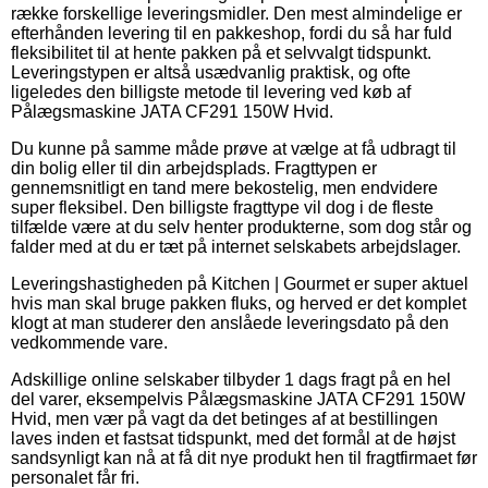
række forskellige leveringsmidler. Den mest almindelige er
efterhånden levering til en pakkeshop, fordi du så har fuld
fleksibilitet til at hente pakken på et selvvalgt tidspunkt.
Leveringstypen er altså usædvanlig praktisk, og ofte
ligeledes den billigste metode til levering ved køb af
Pålægsmaskine JATA CF291 150W Hvid.
Du kunne på samme måde prøve at vælge at få udbragt til
din bolig eller til din arbejdsplads. Fragttypen er
gennemsnitligt en tand mere bekostelig, men endvidere
super fleksibel. Den billigste fragttype vil dog i de fleste
tilfælde være at du selv henter produkterne, som dog står og
falder med at du er tæt på internet selskabets arbejdslager.
Leveringshastigheden på Kitchen | Gourmet er super aktuel
hvis man skal bruge pakken fluks, og herved er det komplet
klogt at man studerer den anslåede leveringsdato på den
vedkommende vare.
Adskillige online selskaber tilbyder 1 dags fragt på en hel
del varer, eksempelvis Pålægsmaskine JATA CF291 150W
Hvid, men vær på vagt da det betinges af at bestillingen
laves inden et fastsat tidspunkt, med det formål at de højst
sandsynligt kan nå at få dit nye produkt hen til fragtfirmaet før
personalet får fri.