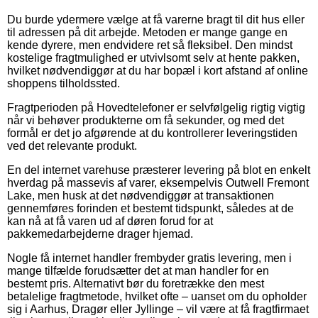
Du burde ydermere vælge at få varerne bragt til dit hus eller
til adressen på dit arbejde. Metoden er mange gange en
kende dyrere, men endvidere ret så fleksibel. Den mindst
kostelige fragtmulighed er utvivlsomt selv at hente pakken,
hvilket nødvendiggør at du har bopæl i kort afstand af online
shoppens tilholdssted.
Fragtperioden på Hovedtelefoner er selvfølgelig rigtig vigtig
når vi behøver produkterne om få sekunder, og med det
formål er det jo afgørende at du kontrollerer leveringstiden
ved det relevante produkt.
En del internet varehuse præsterer levering på blot en enkelt
hverdag på massevis af varer, eksempelvis Outwell Fremont
Lake, men husk at det nødvendiggør at transaktionen
gennemføres forinden et bestemt tidspunkt, således at de
kan nå at få varen ud af døren forud for at
pakkemedarbejderne drager hjemad.
Nogle få internet handler frembyder gratis levering, men i
mange tilfælde forudsætter det at man handler for en
bestemt pris. Alternativt bør du foretrække den mest
betalelige fragtmetode, hvilket ofte – uanset om du opholder
sig i Aarhus, Dragør eller Jyllinge – vil være at få fragtfirmaet