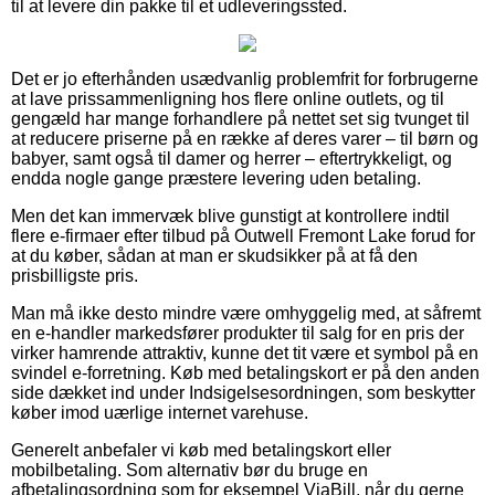
til at levere din pakke til et udleveringssted.
Det er jo efterhånden usædvanlig problemfrit for forbrugerne
at lave prissammenligning hos flere online outlets, og til
gengæld har mange forhandlere på nettet set sig tvunget til
at reducere priserne på en række af deres varer – til børn og
babyer, samt også til damer og herrer – eftertrykkeligt, og
endda nogle gange præstere levering uden betaling.
Men det kan immervæk blive gunstigt at kontrollere indtil
flere e-firmaer efter tilbud på Outwell Fremont Lake forud for
at du køber, sådan at man er skudsikker på at få den
prisbilligste pris.
Man må ikke desto mindre være omhyggelig med, at såfremt
en e-handler markedsfører produkter til salg for en pris der
virker hamrende attraktiv, kunne det tit være et symbol på en
svindel e-forretning. Køb med betalingskort er på den anden
side dækket ind under Indsigelsesordningen, som beskytter
køber imod uærlige internet varehuse.
Generelt anbefaler vi køb med betalingskort eller
mobilbetaling. Som alternativ bør du bruge en
afbetalingsordning som for eksempel ViaBill, når du gerne