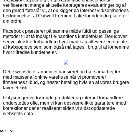
verificere ret mange aktuelle forbrugeres evalueringer og af
den grund foreslår vi, at du kigger på internet virksomhedens
bedømmelser af Outwell Fremont Lake forinden du placerer
din ordre.
Facebook præsterer på samme måde fuldt ud passelige
metoder til at få indsigt i e-handlens kundefokus. Derudover
ser vi faktisk e-forhandlere hvor man kan aflevere en omtale
af købsoplevelsen, som også må tages i brug til at fornemme
hvor tilfredse kunderne er.
Dette website er annoncefinansieret. Vi har samarbejder
med masser af online varehuse når vi promoverer
firmaernes tilbud, og høster betaling hvis en af vores brugere
laver et køb.
Oplysninger vedrørende produkter og internet forhandlere
understøttes ofte, men vi kan desværre ikke garantere imod
korrektioner der er realiseret siden vi sidst opdaterede
websitets data.
BITLY: