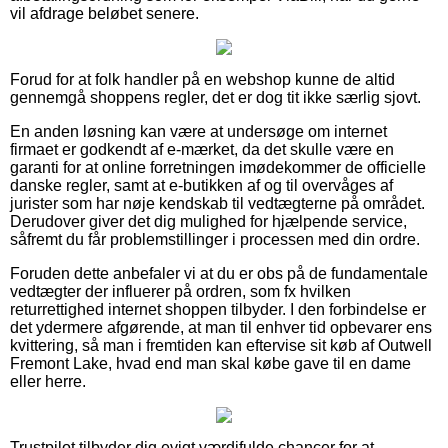
vil afdrage beløbet senere.
Forud for at folk handler på en webshop kunne de altid
gennemgå shoppens regler, det er dog tit ikke særlig sjovt.
En anden løsning kan være at undersøge om internet
firmaet er godkendt af e-mærket, da det skulle være en
garanti for at online forretningen imødekommer de officielle
danske regler, samt at e-butikken af og til overvåges af
jurister som har nøje kendskab til vedtægterne på området.
Derudover giver det dig mulighed for hjælpende service,
såfremt du får problemstillinger i processen med din ordre.
Foruden dette anbefaler vi at du er obs på de fundamentale
vedtægter der influerer på ordren, som fx hvilken
returrettighed internet shoppen tilbyder. I den forbindelse er
det ydermere afgørende, at man til enhver tid opbevarer ens
kvittering, så man i fremtiden kan eftervise sit køb af Outwell
Fremont Lake, hvad end man skal købe gave til en dame
eller herre.
Trustpilot tilbyder dig evigt værdifulde chancer for at