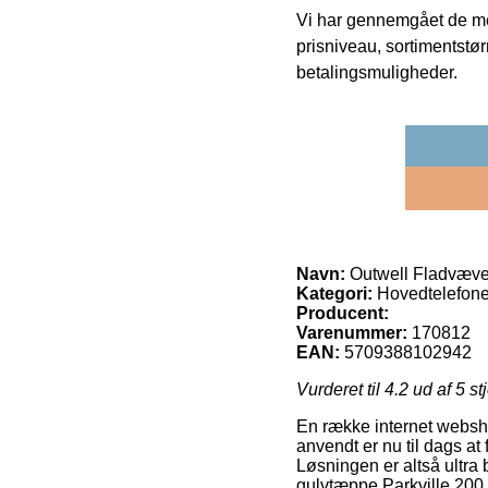
Vi har gennemgået de mes
prisniveau, sortimentstø
betalingsmuligheder.
Navn:
Outwell Fladvævet
Kategori:
Hovedtelefone
Producent:
Varenummer:
170812
EAN:
5709388102942
Vurderet til
4.2
ud af 5 st
En række internet websh
anvendt er nu til dags at
Løsningen er altså ultra
gulvtæppe Parkville 200.