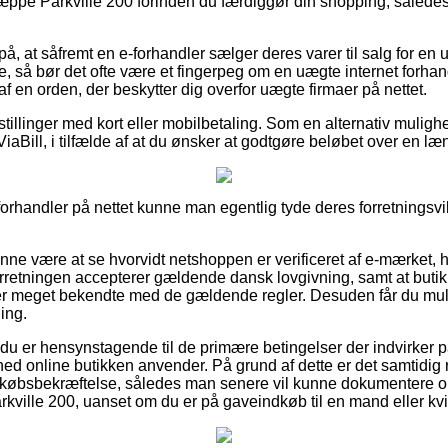
ppe Parkville 200 forinden du færdiggør din shopping, således
å, at såfremt en e-forhandler sælger deres varer til salg for en
, så bør det ofte være et fingerpeg om en uægte internet forhand
af en orden, der beskytter dig overfor uægte firmaer på nettet.
estillinger med kort eller mobilbetaling. Som en alternativ muli
iaBill, i tilfælde af at du ønsker at godtgøre beløbet over en læ
forhandler på nettet kunne man egentlig tyde deres forretningsvil
nne være at se hvorvidt netshoppen er verificeret af e-mærket, h
rretningen accepterer gældende dansk lovgivning, samt at butikke
m er meget bekendte med de gældende regler. Desuden får du mulig
ing.
t du er hensynstagende til de primære betingelser der indvirker p
ed online butikken anvender. På grund af dette er det samtidig r
n købsbekræftelse, således man senere vil kunne dokumentere o
ville 200, uanset om du er på gaveindkøb til en mand eller kv