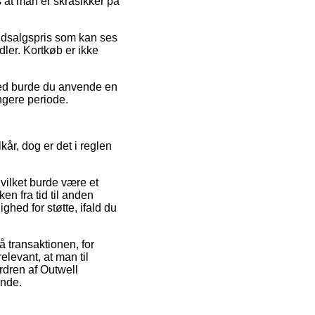
 at man er skråsikker på
 udsalgspris som kan ses
ler. Kortkøb er ikke
ghed burde du anvende en
ngere periode.
kår, dog er det i reglen
vilket burde være et
n fra tid til anden
hed for støtte, ifald du
å transaktionen, for
elevant, at man til
rdren af Outwell
inde.