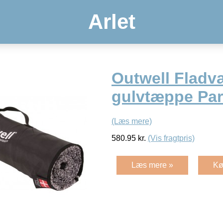
Arlet
Outwell Fladv
gulvtæppe Park
(Læs mere)
580.95
kr.
(Vis fragtpris)
Læs mere »
Kø