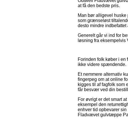
Outwell Fladvævet gulvtæ
at få den bedste pris.
Man bør alligevel huske p
som grænseløst tiltalende
desto mindre indbefattet 
Generelt går vi ind for b
løsning fra eksempelvis V
Forinden folk køber i en 
ikke videre spændende.
Et nemmere alternativ ku
fingerpeg om at online fo
kigges til af fagfolk so
får besvær ved din bestill
For øvrigt er det smart a
eksempel den returrettigh
enhver tid opbevarer si
Fladvævet gulvtæppe Park