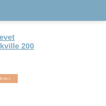
ævet
ville 200
b nu »