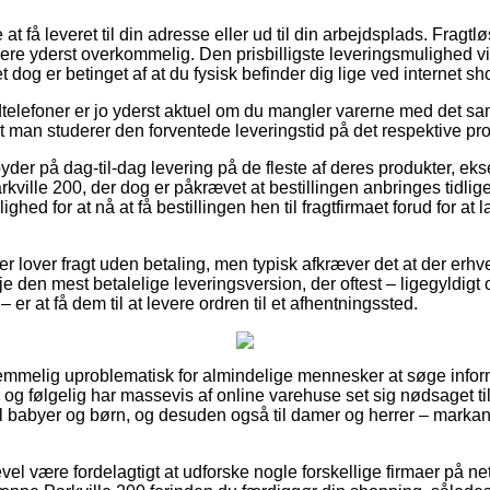
 få leveret til din adresse eller ud til din arbejdsplads. Fragtlø
re yderst overkommelig. Den prisbilligste leveringsmulighed vil
t dog er betinget af at du fysisk befinder dig lige ved internet 
telefoner er jo yderst aktuel om du mangler varerne med det s
t man studerer den forventede leveringstid på det respektive pro
yder på dag-til-dag levering på de fleste af deres produkter, ek
ville 200, der dog er påkrævet at bestillingen anbringes tidlige
ghed for at nå at få bestillingen hen til fragtfirmaet forud for at
er lover fragt uden betaling, men typisk afkræver det at der erhve
je den mest betalelige leveringsversion, der oftest – ligegyldigt
 er at få dem til at levere ordren til et afhentningssted.
 temmelig uproblematisk for almindelige mennesker at søge infor
er, og følgelig har massevis af online varehuse set sig nødsaget t
il babyer og børn, og desuden også til damer og herrer – marka
evel være fordelagtigt at udforske nogle forskellige firmaer på net