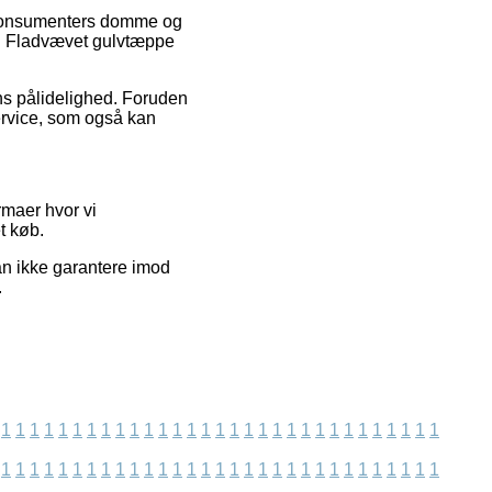
e konsumenters domme og
ll Fladvævet gulvtæppe
ens pålidelighed. Foruden
ervice, som også kan
rmaer hvor vi
t køb.
n ikke garantere imod
.
1
1
1
1
1
1
1
1
1
1
1
1
1
1
1
1
1
1
1
1
1
1
1
1
1
1
1
1
1
1
1
1
1
1
1
1
1
1
1
1
1
1
1
1
1
1
1
1
1
1
1
1
1
1
1
1
1
1
1
1
1
1