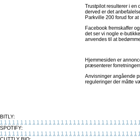
Trustpilot resulterer i 
derved er det anbefalel
Parkville 200 forud for at
Facebook fremskaffer også
det ser vi nogle e-butik
anvendes til at bedømme 
Hjemmesiden er annoncefi
præsenterer forretninger
Anvisninger angående pr
reguleringer der måtte væ
BITLY:
1
1
1
1
1
1
1
1
1
1
1
1
1
1
1
1
1
1
1
1
1
1
1
1
1
1
1
1
1
1
1
1
1
1
SPOTIFY:
1
1
1
1
1
1
1
1
1
1
1
1
1
1
1
1
1
1
1
1
1
1
1
1
1
1
1
1
1
1
1
1
1
1
CUTTLY BIO: