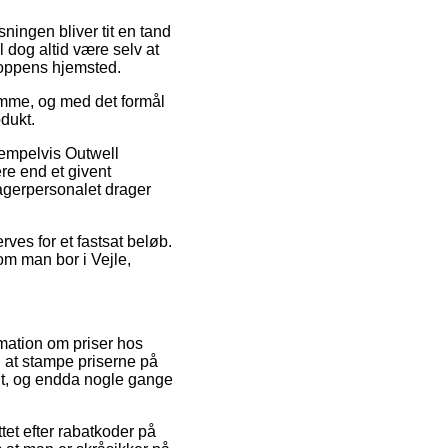
sningen bliver tit en tand
 dog altid være selv at
shoppens hjemsted.
amme, og med det formål
dukt.
sempelvis Outwell
re end et givent
 lagerpersonalet drager
rves for et fastsat beløb.
 om man bor i Vejle,
mation om priser hos
il at stampe priserne på
nt, og endda nogle gange
tet efter rabatkoder på