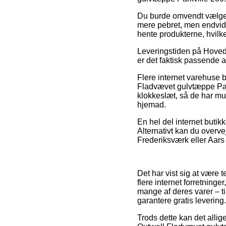
Du burde omvendt vælge at
mere pebret, men endvide
hente produkterne, hvilke
Leveringstiden på Hoved
er det faktisk passende a
Flere internet varehuse b
Fladvævet gulvtæppe Park
klokkeslæt, så de har muli
hjemad.
En hel del internet butikk
Alternativt kan du overve
Frederiksværk eller Aars –
Det har vist sig at være
flere internet forretning
mange af deres varer – t
garantere gratis levering.
Trods dette kan det allig