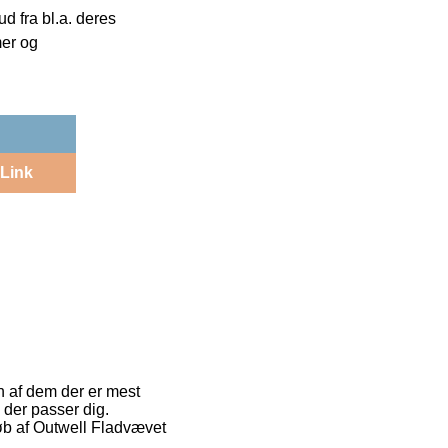
 fra bl.a. deres
mer og
Link
n af dem der er mest
 der passer dig.
køb af Outwell Fladvævet