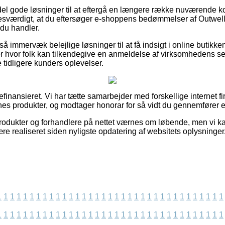
en del gode løsninger til at eftergå en længere række nuværend
sesværdigt, at du eftersøger e-shoppens bedømmelser af Outwe
 du handler.
 immervæk belejlige løsninger til at få indsigt i online butikk
ker hvor folk kan tilkendegive en anmeldelse af virksomhedens s
tidligere kunders oplevelser.
nansieret. Vi har tætte samarbejder med forskellige internet fi
nes produkter, og modtager honorar for så vidt du gennemfører e
odukter og forhandlere på nettet værnes om løbende, men vi ka
re realiseret siden nyligste opdatering af websitets oplysninger
1
1
1
1
1
1
1
1
1
1
1
1
1
1
1
1
1
1
1
1
1
1
1
1
1
1
1
1
1
1
1
1
1
1
1
1
1
1
1
1
1
1
1
1
1
1
1
1
1
1
1
1
1
1
1
1
1
1
1
1
1
1
1
1
1
1
1
1
1
1