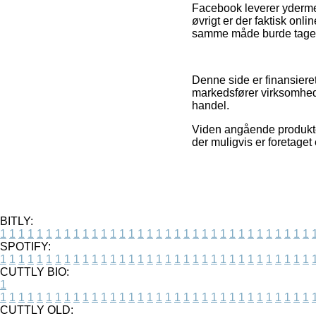
Facebook leverer yderme
øvrigt er der faktisk onl
samme måde burde tages i 
Denne side er finansieret
markedsfører virksomhede
handel.
Viden angående produkter
der muligvis er foretage
BITLY:
1
1
1
1
1
1
1
1
1
1
1
1
1
1
1
1
1
1
1
1
1
1
1
1
1
1
1
1
1
1
1
1
1
1
SPOTIFY:
1
1
1
1
1
1
1
1
1
1
1
1
1
1
1
1
1
1
1
1
1
1
1
1
1
1
1
1
1
1
1
1
1
1
CUTTLY BIO:
1
1
1
1
1
1
1
1
1
1
1
1
1
1
1
1
1
1
1
1
1
1
1
1
1
1
1
1
1
1
1
1
1
1
1
CUTTLY OLD: