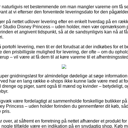
er naturligvis ret bestemmende om man mangler varerne om få s
vant at vi efterser den forventede leveringsdato for den pågælde
ger på nettet udlover levering efter en enkelt hverdag på en ræk
 Studio Disney Princess – uden holder, men vær opmærksom på
orinden et angivent tidspunkt, så at de sandsynligvis kan nå at 
i.
ortofri levering, men tit er det forudsat at der indkøbes for et
 den prisbilligste mulighed for levering, der ofte – om du ophol
rup – vil være at få dem til at køre varerne til et afhentningssted
super gnidningsløst for almindelige dødelige at søge information 
erved har en lang række e-shops ikke kunne lade være med at f
il drenge og piger, samt også til mænd og kvinder – betydeligt,
byr.
gvæk være fordelagtigt at sammenholde forskellige butikker på ne
 Princess – uden holder forinden du gennemfører dit køb, såda
 pris.
r over, at såfremt en forretning på nettet afhænder et produkt for
et i nogle tilfælde være en indikation på en snydagtig shop. Køb