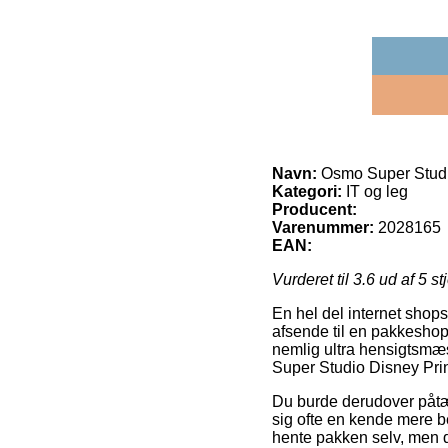
Navn:
Osmo Super Studi
Kategori:
IT og leg
Producent:
Varenummer:
2028165
EAN:
Vurderet til
3.6
ud af 5 st
En hel del internet shops
afsende til en pakkeshop
nemlig ultra hensigtsmæs
Super Studio Disney Pri
Du burde derudover påtænk
sig ofte en kende mere b
hente pakken selv, men d