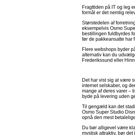
Fragttiden på IT og leg 
formål er det nemlig rele
Størstedelen af forretnin
eksempelvis Osmo Super
bestillingen fuldbyrdes f
før de pakkeansatte har fr
Flere webshops byder på p
alternativ kan du udvælge
Frederikssund eller Hinne
Det har vist sig at være 
internet selskaber, og d
mange af deres varer – t
byde på levering uden ge
Til gengæld kan det stadi
Osmo Super Studio Disney
opnå den mest betalelige
Du bør alligevel være kla
mystisk attraktiv, bør d