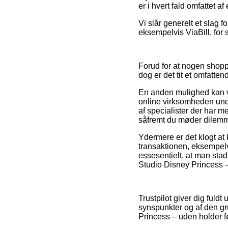
er i hvert fald omfattet a
Vi slår generelt et slag f
eksempelvis ViaBill, for 
Forud for at nogen shopp
dog er det tit et omfatten
En anden mulighed kan væ
online virksomheden unde
af specialister der har m
såfremt du møder dilemm
Ydermere er det klogt at
transaktionen, eksempelv
essesentielt, at man sta
Studio Disney Princess – 
Trustpilot giver dig fuld
synspunkter og af den gr
Princess – uden holder f