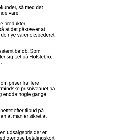
ekunder, så med det
nde vare.
ke produkter,
 at det påkræver at
få de nye varer ekspederet
 bestemt beløb. Som
der sig tæt på Holstebro,
.
om priser fra flere
ormindske prisniveauet på
 og endda nogle gange
ttet efter tilbud på
n at man er sikret at
 en udsalgspris der er
 med gængse betalingskort