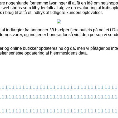
re nogenlunde fornemme løsninger til at få en idé om netshopp
ine webshops som tilbyder folk at afgive en evaluering af købsopl
brug til at få et indtryk af tidligere kunders oplevelser.
 af indtægter fra annoncer. Vi hjælper flere outlets på nettet i D
rnes varer, og indtjener honorar for så vidt den person vi sende
 og online butikker opdateres nu og da, men vi påtager os intet
t efter seneste opdatering af hjemmesidens data.
1
1
1
1
1
1
1
1
1
1
1
1
1
1
1
1
1
1
1
1
1
1
1
1
1
1
1
1
1
1
1
1
1
1
1
1
1
1
1
1
1
1
1
1
1
1
1
1
1
1
1
1
1
1
1
1
1
1
1
1
1
1
1
1
1
1
1
1
1
1
1
1
1
1
1
1
1
1
1
1
1
1
1
1
1
1
1
1
1
1
1
1
1
1
1
1
1
1
1
1
1
1
1
1
1