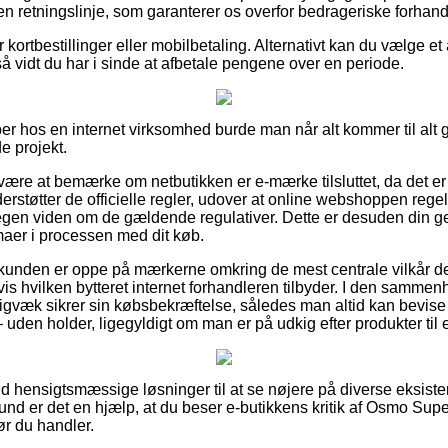
f en retningslinje, som garanterer os overfor bedrageriske forhand
or kortbestillinger eller mobilbetaling. Alternativt kan du vælge e
så vidt du har i sinde at afbetale pengene over en periode.
er hos en internet virksomhed burde man når alt kommer til alt
de projekt.
re at bemærke om netbutikken er e-mærke tilsluttet, da det er 
rstøtter de officielle regler, udover at online webshoppen rege
egen viden om de gældende regulativer. Dette er desuden din genv
aer i processen med dit køb.
 kunden er oppe på mærkerne omkring de mest centrale vilkår d
is hvilken bytteret internet forhandleren tilbyder. I den samm
digvæk sikrer sin købsbekræftelse, således man altid kan bevis
uden holder, ligegyldigt om man er på udkig efter produkter til e
t ud hensigtsmæssige løsninger til at se nøjere på diverse eksi
und er det en hjælp, at du beser e-butikkens kritik af Osmo Sup
ør du handler.