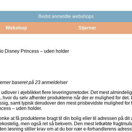
Bedst anmeldte webshops
Webshop
Stjerner
o Disney Princess – uden holder
jerner baseret på
23
anmeldelser
 udlover i øjeblikket flere leveringsmetoder. Det mest almindeli
, hvor du selv afhenter produkterne når der er mulighed for det.
sig, samt typisk derudover den mest prisbevidste mulighed for 
ncess – uden holder.
e at få produkterne bragt til din bolig eller til adressen på dit
ekostelig, men også ret så bekvem. Den mest letkøbte fragtmulig
en løsning stiller krav om at du bor nær e-forhandlerens adress