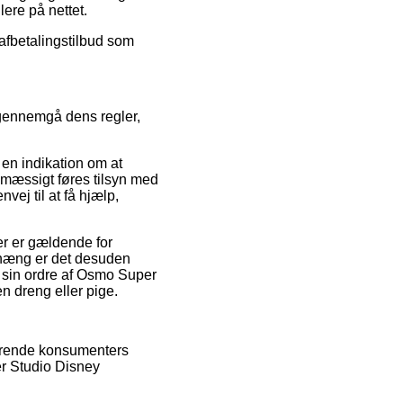
lere på nettet.
t afbetalingstilbud som
 gennemgå dens regler,
en indikation om at
lmæssigt føres tilsyn med
ej til at få hjælp,
er er gældende for
enhæng er det desuden
e sin ordre af Osmo Super
n dreng eller pige.
sterende konsumenters
er Studio Disney