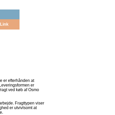
Link
ge er efterhånden at
 Leveringsformen er
fragt ved køb af Osmo
 arbejde. Fragttypen viser
hed er utvivlsomt at
e.