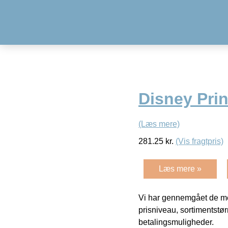
Disney Pri
(Læs mere)
281.25
kr.
(Vis fragtpris)
Læs mere »
Vi har gennemgået de mes
prisniveau, sortimentstø
betalingsmuligheder.