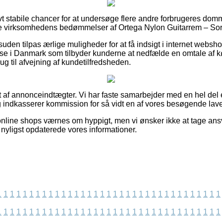
tivt stabile chancer for at undersøge flere andre forbrugeres do
ne virksomhedens bedømmelser af Ortega Nylon Guitarrem – Sort fo
uden tilpas ærlige muligheder for at få indsigt i internet webs
se i Danmark som tilbyder kunderne at nedfælde en omtale af k
g til afvejning af kundetilfredsheden.
 af annonceindtægter. Vi har faste samarbejder med en hel del e
og indkasserer kommission for så vidt en af vores besøgende lave
nline shops værnes om hyppigt, men vi ønsker ikke at tage ansva
i nyligst opdaterede vores informationer.
1
1
1
1
1
1
1
1
1
1
1
1
1
1
1
1
1
1
1
1
1
1
1
1
1
1
1
1
1
1
1
1
1
1
1
1
1
1
1
1
1
1
1
1
1
1
1
1
1
1
1
1
1
1
1
1
1
1
1
1
1
1
1
1
1
1
1
1
1
1