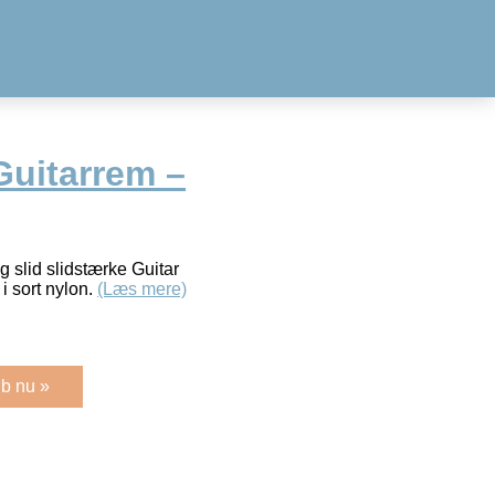
Guitarrem –
g slid slidstærke Guitar
 i sort nylon.
(Læs mere)
b nu »