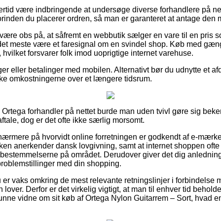
ertid være indbringende at undersøge diverse forhandlere på nett
rinden du placerer ordren, så man er garanteret at antage den m
ære obs på, at såfremt en webbutik sælger en vare til en pris so
or det meste være et faresignal om en svindel shop. Køb med gæn
 hvilket forsvarer folk imod uoprigtige internet varehuse.
ger eller betalinger med mobilen. Alternativt bør du udnytte et afd
ke omkostningerne over et længere tidsrum.
Ortega forhandler på nettet burde man uden tvivl gøre sig beke
tale, dog er det ofte ikke særlig morsomt.
 nærmere på hvorvidt online forretningen er godkendt af e-mærket
ikken anerkender dansk lovgivning, samt at internet shoppen oft
bestemmelserne på området. Derudover giver det dig anledning
problemstillinger med din shopping.
du er vaks omkring de mest relevante retningslinjer i forbindelse 
n lover. Derfor er det virkelig vigtigt, at man til enhver tid beho
kunne vidne om sit køb af Ortega Nylon Guitarrem – Sort, hvad en