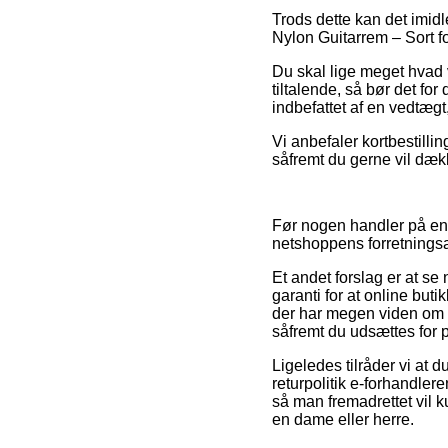
Trods dette kan det imidl
Nylon Guitarrem – Sort fo
Du skal lige meget hvad v
tiltalende, så bør det f
indbefattet af en vedtægt,
Vi anbefaler kortbestillin
såfremt du gerne vil dæk
Før nogen handler på en 
netshoppens forretningsaf
Et andet forslag er at se
garanti for at online but
der har megen viden om 
såfremt du udsættes for 
Ligeledes tilråder vi at 
returpolitik e-forhandlere
så man fremadrettet vil 
en dame eller herre.