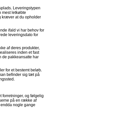
dsplads. Leveringstypen
n mest letkøbte
ng kræver at du opholder
nde ifald vi har behov for
rede leveringsdato for
ke af deres produkter,
aliseres inden et fast
en de pakkeansatte har
er for et bestemt beløb.
an befinder sig tæt på
ingssted.
forretninger, og følgelig
iserne på en række af
og endda nogle gange