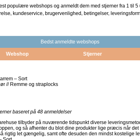
t populære webshops og anmeldt dem med stjerner fra 1 til 5 ud
rrelse, kundeservice, brugervenlighed, betingelser, leveringsfor
Bedst anmeldte webshops
Webshop
Stjerner
arrem – Sort
ehør // Remme og straplocks
jerner baseret på
48
anmeldelser
varehuse tilbyder på nuværende tidspunkt diverse leveringsmet
oppen, og så afhenter du blot dine produkter lige præcis når det 
så rigtig let gængelig, samt ofte desuden den mindst kostelige 
 Sort.