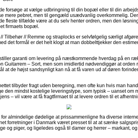
orsøge at vælge udbringning til din bopæl eller til din arbej
nelse mere pebret, men til gengæld usædvanlig overkommelig. De
de fleste tilfælde være at du selv henter ordren, men den løsni
rnet firmaets bopæl.
// Tilbehør // Remme og straplocks er selvfølgelig særligt afgøre
ed det formål er det helt klogt at man dobbelttjekker den estime
r stiller garanti om levering på næstkommende hverdag på en ræk
 Guitarrem – Sort, men som imidlertid nødvendiggør at orden re
ål at de højst sandsynligt kan nå at få varen ud af døren forind
ettet tilbyder fragt uden beregning, men ofte kun hvis man handl
 den mindst kostelige leveringstype, som typisk – uanset om m
ens – vil være at få fragtfirmaet til at levere ordren til et afhentn
or almindelige dødelige at prissammenligne fra diverse internet 
rnet forretninger i Danmark været presset til at at sænke salgspr
enge og piger, og ligeledes også til damer og herrer – markant, 