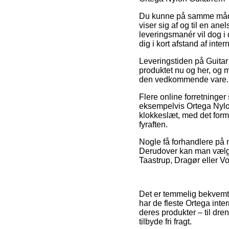
Du kunne på samme måde f
viser sig af og til en a
leveringsmanér vil dog i 
dig i kort afstand af inte
Leveringstiden på Guitar 
produktet nu og her, og m
den vedkommende vare.
Flere online forretninge
eksempelvis Ortega Nylon
klokkeslæt, med det form
fyraften.
Nogle få forhandlere på n
Derudover kan man vælge
Taastrup, Dragør eller Voj
Det er temmelig bekvemt f
har de fleste Ortega inte
deres produkter – til dr
tilbyde fri fragt.