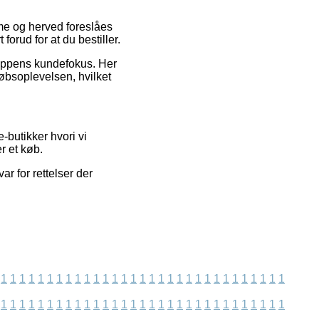
mme og herved foreslåes
rud for at du bestiller.
hoppens kundefokus. Her
øbsoplevelsen, hvilket
-butikker hvori vi
r et køb.
r for rettelser der
1
1
1
1
1
1
1
1
1
1
1
1
1
1
1
1
1
1
1
1
1
1
1
1
1
1
1
1
1
1
1
1
1
1
1
1
1
1
1
1
1
1
1
1
1
1
1
1
1
1
1
1
1
1
1
1
1
1
1
1
1
1