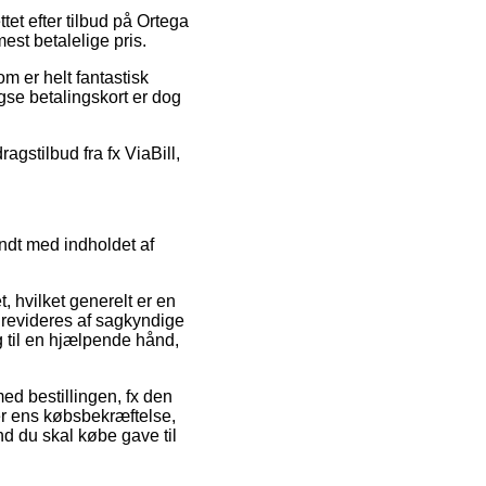
et efter tilbud på Ortega
est betalelige pris.
m er helt fantastisk
gse betalingskort er dog
ragstilbud fra fx ViaBill,
ndt med indholdet af
, hvilket generelt er en
e revideres af sagkyndige
 til en hjælpende hånd,
med bestillingen, fx den
lder ens købsbekræftelse,
d du skal købe gave til