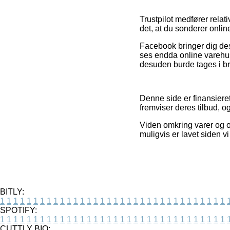
Trustpilot medfører rela
det, at du sonderer onli
Facebook bringer dig des
ses endda online varehu
desuden burde tages i bru
Denne side er finansieret
fremviser deres tilbud, 
Viden omkring varer og o
muligvis er lavet siden v
BITLY:
1
1
1
1
1
1
1
1
1
1
1
1
1
1
1
1
1
1
1
1
1
1
1
1
1
1
1
1
1
1
1
1
1
1
SPOTIFY:
1
1
1
1
1
1
1
1
1
1
1
1
1
1
1
1
1
1
1
1
1
1
1
1
1
1
1
1
1
1
1
1
1
1
CUTTLY BIO: