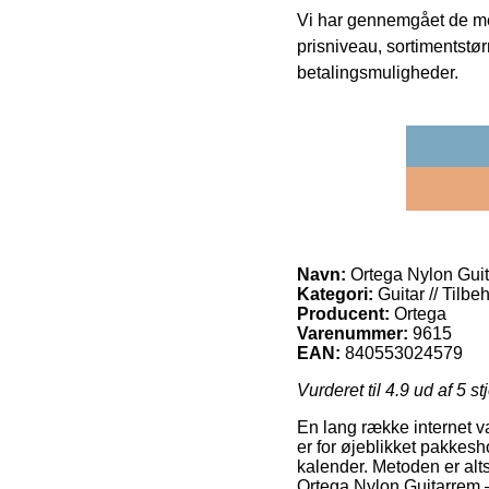
Vi har gennemgået de mes
prisniveau, sortimentstø
betalingsmuligheder.
Navn:
Ortega Nylon Guit
Kategori:
Guitar // Tilb
Producent:
Ortega
Varenummer:
9615
EAN:
840553024579
Vurderet til
4.9
ud af 5 st
En lang række internet 
er for øjeblikket pakkesh
kalender. Metoden er alt
Ortega Nylon Guitarrem –