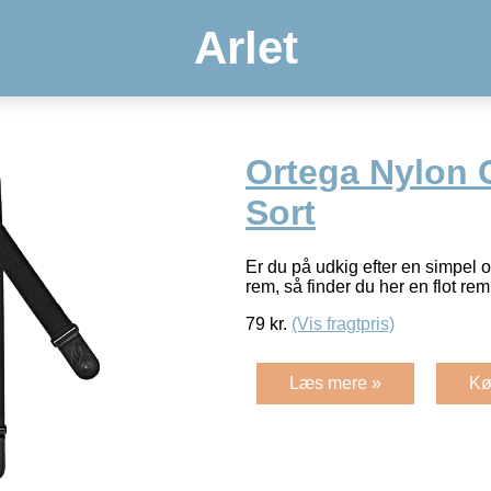
Arlet
Ortega Nylon 
Sort
Er du på udkig efter en simpel o
rem, så finder du her en flot rem
79
kr.
(Vis fragtpris)
Læs mere »
Kø