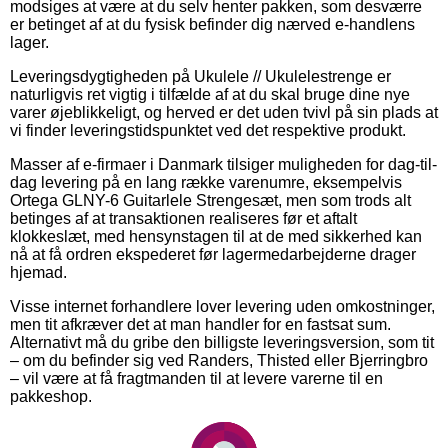
modsiges at være at du selv henter pakken, som desværre
er betinget af at du fysisk befinder dig nærved e-handlens
lager.
Leveringsdygtigheden på Ukulele // Ukulelestrenge er
naturligvis ret vigtig i tilfælde af at du skal bruge dine nye
varer øjeblikkeligt, og herved er det uden tvivl på sin plads at
vi finder leveringstidspunktet ved det respektive produkt.
Masser af e-firmaer i Danmark tilsiger muligheden for dag-til-
dag levering på en lang række varenumre, eksempelvis
Ortega GLNY-6 Guitarlele Strengesæt, men som trods alt
betinges af at transaktionen realiseres før et aftalt
klokkeslæt, med hensynstagen til at de med sikkerhed kan
nå at få ordren ekspederet før lagermedarbejderne drager
hjemad.
Visse internet forhandlere lover levering uden omkostninger,
men tit afkræver det at man handler for en fastsat sum.
Alternativt må du gribe den billigste leveringsversion, som tit
– om du befinder sig ved Randers, Thisted eller Bjerringbro
– vil være at få fragtmanden til at levere varerne til en
pakkeshop.