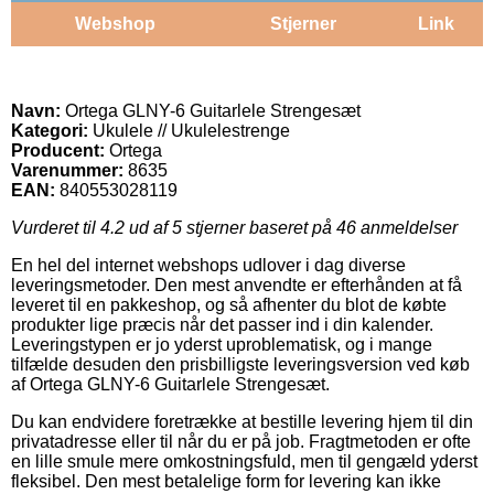
Webshop
Stjerner
Link
Navn:
Ortega GLNY-6 Guitarlele Strengesæt
Kategori:
Ukulele // Ukulelestrenge
Producent:
Ortega
Varenummer:
8635
EAN:
840553028119
Vurderet til
4.2
ud af 5 stjerner baseret på
46
anmeldelser
En hel del internet webshops udlover i dag diverse
leveringsmetoder. Den mest anvendte er efterhånden at få
leveret til en pakkeshop, og så afhenter du blot de købte
produkter lige præcis når det passer ind i din kalender.
Leveringstypen er jo yderst uproblematisk, og i mange
tilfælde desuden den prisbilligste leveringsversion ved køb
af Ortega GLNY-6 Guitarlele Strengesæt.
Du kan endvidere foretrække at bestille levering hjem til din
privatadresse eller til når du er på job. Fragtmetoden er ofte
en lille smule mere omkostningsfuld, men til gengæld yderst
fleksibel. Den mest betalelige form for levering kan ikke