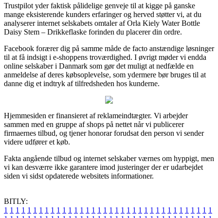
Trustpilot yder faktisk pålidelige genveje til at kigge på ganske
mange eksisterende kunders erfaringer og herved støtter vi, at du
analyserer internet selskabets omtaler af Orla Kiely Water Bottle
Daisy Stem – Drikkeflaske forinden du placerer din ordre.
Facebook forærer dig på samme måde de facto anstændige løsninger
til at få indsigt i e-shoppens troværdighed. I øvrigt møder vi endda
online selskaber i Danmark som gør det muligt at nedfælde en
anmeldelse af deres købsoplevelse, som ydermere bør bruges til at
danne dig et indtryk af tilfredsheden hos kunderne.
Hjemmesiden er finansieret af reklameindtægter. Vi arbejder
sammen med en gruppe af shops på nettet når vi publicerer
firmaernes tilbud, og tjener honorar forudsat den person vi sender
videre udfører et køb.
Fakta angående tilbud og internet selskaber værnes om hyppigt, men
vi kan desværre ikke garantere imod justeringer der er udarbejdet
siden vi sidst opdaterede websitets informationer.
BITLY:
1
1
1
1
1
1
1
1
1
1
1
1
1
1
1
1
1
1
1
1
1
1
1
1
1
1
1
1
1
1
1
1
1
1
1
1