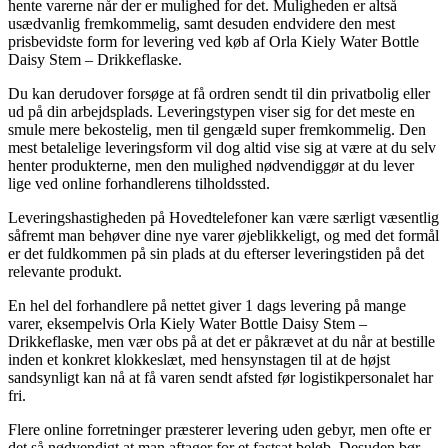
hente varerne når der er mulighed for det. Muligheden er altså
usædvanlig fremkommelig, samt desuden endvidere den mest
prisbevidste form for levering ved køb af Orla Kiely Water Bottle
Daisy Stem – Drikkeflaske.
Du kan derudover forsøge at få ordren sendt til din privatbolig eller
ud på din arbejdsplads. Leveringstypen viser sig for det meste en
smule mere bekostelig, men til gengæld super fremkommelig. Den
mest betalelige leveringsform vil dog altid vise sig at være at du selv
henter produkterne, men den mulighed nødvendiggør at du lever
lige ved online forhandlerens tilholdssted.
Leveringshastigheden på Hovedtelefoner kan være særligt væsentlig
såfremt man behøver dine nye varer øjeblikkeligt, og med det formål
er det fuldkommen på sin plads at du efterser leveringstiden på det
relevante produkt.
En hel del forhandlere på nettet giver 1 dags levering på mange
varer, eksempelvis Orla Kiely Water Bottle Daisy Stem –
Drikkeflaske, men vær obs på at det er påkrævet at du når at bestille
inden et konkret klokkeslæt, med hensynstagen til at de højst
sandsynligt kan nå at få varen sendt afsted før logistikpersonalet har
fri.
Flere online forretninger præsterer levering uden gebyr, men ofte er
det så nødvendigt at man aftager for et fastsat beløb. Desuden bør