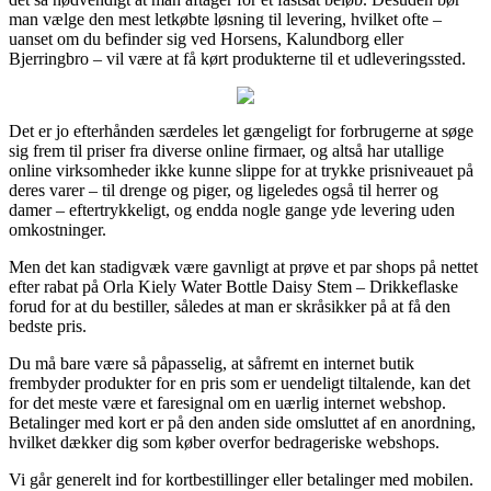
man vælge den mest letkøbte løsning til levering, hvilket ofte –
uanset om du befinder sig ved Horsens, Kalundborg eller
Bjerringbro – vil være at få kørt produkterne til et udleveringssted.
Det er jo efterhånden særdeles let gængeligt for forbrugerne at søge
sig frem til priser fra diverse online firmaer, og altså har utallige
online virksomheder ikke kunne slippe for at trykke prisniveauet på
deres varer – til drenge og piger, og ligeledes også til herrer og
damer – eftertrykkeligt, og endda nogle gange yde levering uden
omkostninger.
Men det kan stadigvæk være gavnligt at prøve et par shops på nettet
efter rabat på Orla Kiely Water Bottle Daisy Stem – Drikkeflaske
forud for at du bestiller, således at man er skråsikker på at få den
bedste pris.
Du må bare være så påpasselig, at såfremt en internet butik
frembyder produkter for en pris som er uendeligt tiltalende, kan det
for det meste være et faresignal om en uærlig internet webshop.
Betalinger med kort er på den anden side omsluttet af en anordning,
hvilket dækker dig som køber overfor bedrageriske webshops.
Vi går generelt ind for kortbestillinger eller betalinger med mobilen.