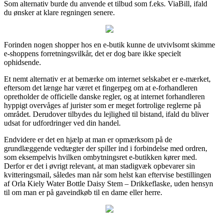
Som alternativ burde du anvende et tilbud som f.eks. ViaBill, ifald
du ønsker at klare regningen senere.
Forinden nogen shopper hos en e-butik kunne de utvivlsomt skimme
e-shoppens forretningsvilkår, det er dog bare ikke specielt
ophidsende.
Et nemt alternativ er at bemærke om internet selskabet er e-mærket,
eftersom det længe har været et fingerpeg om at e-forhandleren
opretholder de officielle danske regler, og at internet forhandleren
hyppigt overvåges af jurister som er meget fortrolige reglerne på
området. Derudover tilbydes du lejlighed til bistand, ifald du bliver
udsat for udfordringer ved din handel.
Endvidere er det en hjælp at man er opmærksom på de
grundlæggende vedtægter der spiller ind i forbindelse med ordren,
som eksempelvis hvilken ombytningsret e-butikken kører med.
Derfor er det i øvrigt relevant, at man stadigvæk opbevarer sin
kvitteringsmail, således man når som helst kan eftervise bestillingen
af Orla Kiely Water Bottle Daisy Stem – Drikkeflaske, uden hensyn
til om man er på gaveindkøb til en dame eller herre.