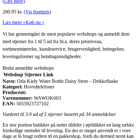
(Læs mere)
200.95
kr.
(Vis fragtpris)
Læs mere »
Køb nu »
Vi har gennemgået de mest populære webshops og anmeldt dem
med stjerner fra 1 til 5 ud fra bl.a. deres prisniveau,
sortimentstørrelse, kundeservice, brugervenlighed, betingelser,
leveringsformer og betalingsmuligheder.
Bedst anmeldte webshops
Webshop
Stjerner
Link
Navn:
Orla Kiely Water Bottle Daisy Stem – Drikkeflaske
Kategori:
Hovedtelefoner
Producent:
Varenummer:
WAWOK603
EAN:
5055923727102
Vurderet til
3.9
ud af 5 stjerner baseret på
34
anmeldelser
En stor portion butikker på nettet tildeler i øjeblikket en lang række
forskellige metoder til levering. En der er meget anvendt er i vore
dage at få bragt ordren til en pakkeshop, fordi du dermed nemt kan