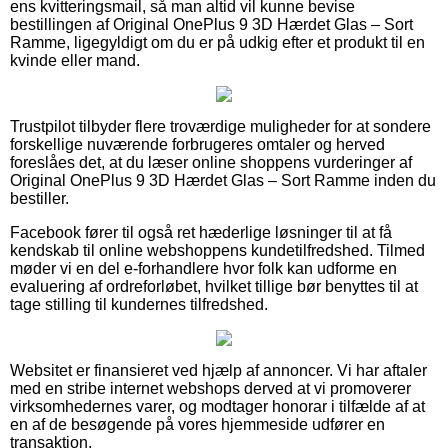
ens kvitteringsmail, så man altid vil kunne bevise
bestillingen af Original OnePlus 9 3D Hærdet Glas – Sort
Ramme, ligegyldigt om du er på udkig efter et produkt til en
kvinde eller mand.
Trustpilot tilbyder flere troværdige muligheder for at sondere
forskellige nuværende forbrugeres omtaler og herved
foreslåes det, at du læser online shoppens vurderinger af
Original OnePlus 9 3D Hærdet Glas – Sort Ramme inden du
bestiller.
Facebook fører til også ret hæderlige løsninger til at få
kendskab til online webshoppens kundetilfredshed. Tilmed
møder vi en del e-forhandlere hvor folk kan udforme en
evaluering af ordreforløbet, hvilket tillige bør benyttes til at
tage stilling til kundernes tilfredshed.
Websitet er finansieret ved hjælp af annoncer. Vi har aftaler
med en stribe internet webshops derved at vi promoverer
virksomhedernes varer, og modtager honorar i tilfælde af at
en af de besøgende på vores hjemmeside udfører en
transaktion.