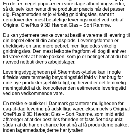
En der er meget populær er i vore dage afhentningssteder,
så du selv kan hente dine produkter præcis når det passer
dig. Fragtmetoden er jo virkelig gnidningsløs, samt tit
derudover den mest betalelige leveringsmodel ved køb af
Original OnePlus 9 3D Hærdet Glas – Sort Ramme.
Du kan ydermere tænke over at bestille varerne til levering til
din bopæl eller til din arbejdsplads. Leveringsformen er
uheldigvis en tand mere pebret, men ligeledes virkelig
gnidningsløs. Den mest letkøbte fragtform vil dog til enhver
tid være selv at hente pakken, som jo er betinget af at du bor
nærved netbutikkens arbejdslager.
Leveringsdygtigheden på Skærmbeskyttelse kan i nogle
tilfælde være temmelig betydningsfuld ifald vi har brug for
dine nye produkter øjeblikkeligt, og herved er det temmelig
meningsfuldt at du kontrollerer den estimerede leveringstid
ved den vedkommende vare.
En række e-butikker i Danmark garanterer muligheden for
dag-til-dag levering på adskillige varer, eksempelvis Original
OnePlus 9 3D Hærdet Glas – Sort Ramme, som imidlertid
afhænger af at der bestilles forinden et fastslået tidspunkt,
sådan at de har en chance for at nå at få produkterne pakket
inden lagermedarbejderne har fyraften.