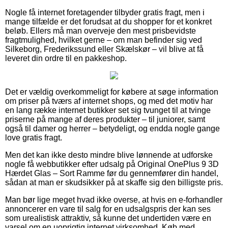
Nogle få internet foretagender tilbyder gratis fragt, men i
mange tilfælde er det forudsat at du shopper for et konkret
beløb. Ellers må man overveje den mest prisbevidste
fragtmulighed, hvilket gerne – om man befinder sig ved
Silkeborg, Frederikssund eller Skælskør – vil blive at få
leveret din ordre til en pakkeshop.
Det er vældig overkommeligt for købere at søge information
om priser på tværs af internet shops, og med det motiv har
en lang række internet butikker set sig tvunget til at tvinge
priserne på mange af deres produkter – til juniorer, samt
også til damer og herrer – betydeligt, og endda nogle gange
love gratis fragt.
Men det kan ikke desto mindre blive lønnende at udforske
nogle få webbutikker efter udsalg på Original OnePlus 9 3D
Hærdet Glas – Sort Ramme før du gennemfører din handel,
sådan at man er skudsikker på at skaffe sig den billigste pris.
Man bør lige meget hvad ikke overse, at hvis en e-forhandler
annoncerer en vare til salg for en udsalgspris der kan ses
som urealistisk attraktiv, så kunne det undertiden være en
varsel om en uoprigtig internet virksomhed. Køb med