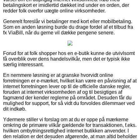
betalingskort er imidlertid dækket ind under en orden, der
redder folk overfor uægte online virksomheder.
Generelt foreslår vi betalinger med kort eller mobilbetaling.
Som en anden løsning burde du drage fordel af et tilbud fra
fx ViaBill, når du gerne vil dække pengene senere.
Forud for at folk shopper hos en e-butik kunne de utvivlsomt
få overblik over dens handelsvilkår, men det er typisk ikke
særlig interessant.
En nemmere løsning er at granske hvorvidt online
forretningen er e-mærket, hvilket kan være en påvisning af at
internet forretningen lever op til de officielle danske regler,
foruden at internet virksomheden af og til besigtiges af
fagmænd der kender reglerne på området. Desuden får du
mulighed for support, for så vidt du forvoldes dilemmaer ved
dit indkøb.
Ydermere stiller vi forslag om at du er oppe på mærkerne
omkring de primære vilkår gældende for transaktionen, f.eks.
hvilken ombytningsrettighed internet butikken anvender. I
den relation er det desuden afgørende, at man altid beholder