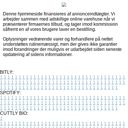
Denne hjemmeside finansieres af annonceindtægter. Vi
arbejder sammen med adskillige online varehuse når vi
præsenterer firmaernes tilbud, og tager imod kommission
såfremt en af vores brugere laver en bestilling.
Oplysninger vedrørende varer og forhandlere på nettet
understøttes rutinemæssigt, men der gives ikke garantier
imod forandringer der muligvis er udarbejdet siden seneste
opdatering af sidens informationer.
BITLY:
1
1
1
1
1
1
1
1
1
1
1
1
1
1
1
1
1
1
1
1
1
1
1
1
1
1
1
1
1
1
1
1
1
1
1
1
1
1
1
1
1
1
1
1
1
1
1
1
1
1
1
1
1
1
1
1
1
1
1
1
1
1
1
1
1
1
1
1
1
1
1
1
1
1
1
1
1
1
1
1
1
1
1
1
1
1
1
1
1
1
1
1
1
1
1
1
1
1
1
1
SPOTIFY:
1
1
1
1
1
1
1
1
1
1
1
1
1
1
1
1
1
1
1
1
1
1
1
1
1
1
1
1
1
1
1
1
1
1
1
1
1
1
1
1
1
1
1
1
1
1
1
1
1
1
1
1
1
1
1
1
1
1
1
1
1
1
1
1
1
1
1
1
1
1
1
1
1
1
1
1
1
1
1
1
1
1
1
1
1
1
1
1
1
1
1
1
1
1
1
1
1
1
1
1
CUTTLY BIO:
1
1
1
1
1
1
1
1
1
1
1
1
1
1
1
1
1
1
1
1
1
1
1
1
1
1
1
1
1
1
1
1
1
1
1