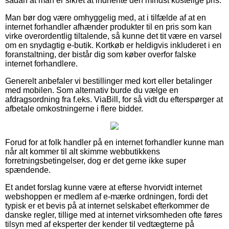
sådan at man er sikret at indhente den mindst kostelige pris.
Man bør dog være omhyggelig med, at i tilfælde af at en
internet forhandler afhænder produkter til en pris som kan
virke overordentlig tiltalende, så kunne det tit være en varsel
om en snydagtig e-butik. Kortkøb er heldigvis inkluderet i en
foranstaltning, der bistår dig som køber overfor falske
internet forhandlere.
Generelt anbefaler vi bestillinger med kort eller betalinger
med mobilen. Som alternativ burde du vælge en
afdragsordning fra f.eks. ViaBill, for så vidt du efterspørger at
afbetale omkostningerne i flere bidder.
Forud for at folk handler på en internet forhandler kunne man
når alt kommer til alt skimme webbutikkens
forretningsbetingelser, dog er det gerne ikke super
spændende.
Et andet forslag kunne være at efterse hvorvidt internet
webshoppen er medlem af e-mærke ordningen, fordi det
typisk er et bevis på at internet selskabet efterkommer de
danske regler, tillige med at internet virksomheden ofte føres
tilsyn med af eksperter der kender til vedtægterne på