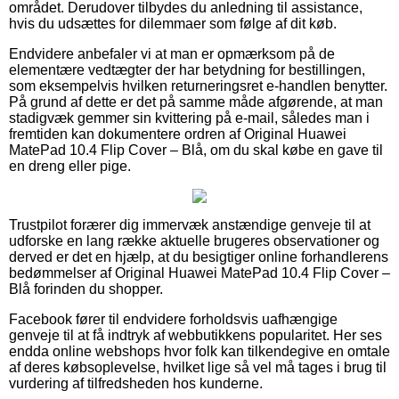
området. Derudover tilbydes du anledning til assistance,
hvis du udsættes for dilemmaer som følge af dit køb.
Endvidere anbefaler vi at man er opmærksom på de
elementære vedtægter der har betydning for bestillingen,
som eksempelvis hvilken returneringsret e-handlen benytter.
På grund af dette er det på samme måde afgørende, at man
stadigvæk gemmer sin kvittering på e-mail, således man i
fremtiden kan dokumentere ordren af Original Huawei
MatePad 10.4 Flip Cover – Blå, om du skal købe en gave til
en dreng eller pige.
Trustpilot forærer dig immervæk anstændige genveje til at
udforske en lang række aktuelle brugeres observationer og
derved er det en hjælp, at du besigtiger online forhandlerens
bedømmelser af Original Huawei MatePad 10.4 Flip Cover –
Blå forinden du shopper.
Facebook fører til endvidere forholdsvis uafhængige
genveje til at få indtryk af webbutikkens popularitet. Her ses
endda online webshops hvor folk kan tilkendegive en omtale
af deres købsoplevelse, hvilket lige så vel må tages i brug til
vurdering af tilfredsheden hos kunderne.