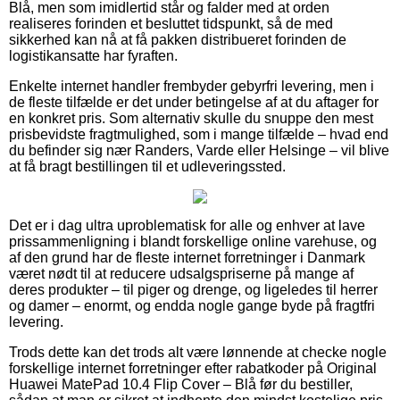
Blå, men som imidlertid står og falder med at orden
realiseres forinden et besluttet tidspunkt, så de med
sikkerhed kan nå at få pakken distribueret forinden de
logistikansatte har fyraften.
Enkelte internet handler frembyder gebyrfri levering, men i
de fleste tilfælde er det under betingelse af at du aftager for
en konkret pris. Som alternativ skulle du snuppe den mest
prisbevidste fragtmulighed, som i mange tilfælde – hvad end
du befinder sig nær Randers, Varde eller Helsinge – vil blive
at få bragt bestillingen til et udleveringssted.
Det er i dag ultra uproblematisk for alle og enhver at lave
prissammenligning i blandt forskellige online varehuse, og
af den grund har de fleste internet forretninger i Danmark
været nødt til at reducere udsalgspriserne på mange af
deres produkter – til piger og drenge, og ligeledes til herrer
og damer – enormt, og endda nogle gange byde på fragtfri
levering.
Trods dette kan det trods alt være lønnende at checke nogle
forskellige internet forretninger efter rabatkoder på Original
Huawei MatePad 10.4 Flip Cover – Blå før du bestiller,