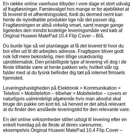
En række online varehuse tilbyder i vore dage et stort udvalg
af fragtløsninger. Førstevalget hos mange er for øjeblikket at
få leveret til et afhentningssted, fordi du dermed nemt kan
hente de nyindkøbte produkter lige når det passer dig.
Fragtløsningen er altså virkelig smart, samt mange gange
ligeledes den mindst kostelige leveringsmåde ved køb af
Original Huawei MatePad 10.4 Flip Cover – Blå.
Du burde lige så vel planlægge at få det leveret til hvor du
bor eller ud til dit arbejdes adresse. Fragttypen bliver godt
nok lidt mere bekostelig, men tillige usædvanlig
uproblematisk. Den prisbilligste type af levering vil dog i de
fleste tilfælde være at hente pakken selv, hvilket står og
falder med at du fysisk befinder dig tæt på internet firmaets
hjemsted.
Leveringshastigheden på Elektronik > Kommunikation >
Telefoni > Mobiltelefon – tilbehør > Mobiltelefon – covers er
naturligvis ualmindeligt afgørende hvis man absolut skal
bruge din pakke om kort tid, så herved er det altså relevant
at du finder den anslåede leveringstid for den relevante vare.
En del online virksomheder stiller udsigt til levering efter en
enkelt hverdag på de fleste af deres varenumre,
eksempelvis Original Huawei MatePad 10.4 Flip Cover –