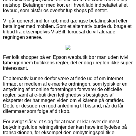
netshop. Betalinger med kort er i hvert fald indbefattet af et
lovbud, som bistår os overfor fup shops på nettet.
Vi går generelt ind for køb med gængse betalingskort eller
betalinger med mobilen. Som et alternativ burde du bruge et
tilbud fra eksempelvis ViaBill, forudsat du vil afdrage
regningen senere.
Før folk shopper på en Epson webbutik bør man uden tvivl
løbe igennem butikkens regler, det er dog i reglen ikke super
interessant.
Et alternativ kunne derfor være at finde ud af om internet
firmaet er medlem af e-mærke ordningen, som typisk er en
antydning af at online forretningen forsvarer de officielle
regler, samt at e-butikken lejlighedsvis besigtiges af
eksperter der har megen viden om vilkårene på området.
Dette er desuden en god anledning til bistand, når du får
dilemmaer som følge af dit køb.
For øvrigt slår vi et slag for at man er klar over de mest
betydningsfulde retningslinjer der kan have indflydelse på
transaktionen, for eksempel den ombytningspolitik e-