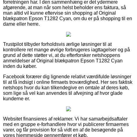
forretningen har. I den sammenhæng er det ydermere
afgørende, at man når som helst beholder ens faktura, så
man altid vil kunne eftervise sin shopping af Original
blækpatron Epson T1282 Cyan, om du er på shopping til en
dame eller herre.
Trustpilot tilbyder forholdsvis ærlige løsninger til at
kontrollere ret mange øvrige forbrugeres iagttagelser og på
grund af dette støtter vi, at du efterforsker netshoppens
anmeldelser af Original blækpatron Epson T1282 Cyan
inden du køber.
Facebook forærer dig lignende relativt værdifulde løsninger
til at få indsigt i online firmaets troværdighed. Her ses faktisk
netshops hvor du kan tilkendegive en omtale af deres køb,
som lige så vel kan anvendes til afvejning af hvor glade
kunderne er.
Websitet finansieres af reklamer. Vi har samarbejdsaftaler
med en gruppe e-forhandlere hvor vi publicerer firmaernes
varer, og får provision for så vidt en af de besøgende på
vores hjemmeside gennemfører et køb.