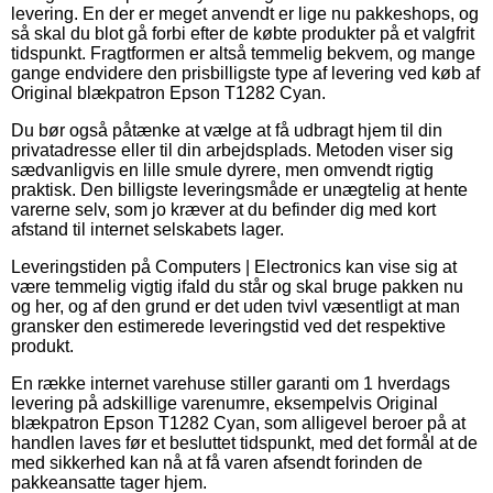
levering. En der er meget anvendt er lige nu pakkeshops, og
så skal du blot gå forbi efter de købte produkter på et valgfrit
tidspunkt. Fragtformen er altså temmelig bekvem, og mange
gange endvidere den prisbilligste type af levering ved køb af
Original blækpatron Epson T1282 Cyan.
Du bør også påtænke at vælge at få udbragt hjem til din
privatadresse eller til din arbejdsplads. Metoden viser sig
sædvanligvis en lille smule dyrere, men omvendt rigtig
praktisk. Den billigste leveringsmåde er unægtelig at hente
varerne selv, som jo kræver at du befinder dig med kort
afstand til internet selskabets lager.
Leveringstiden på Computers | Electronics kan vise sig at
være temmelig vigtig ifald du står og skal bruge pakken nu
og her, og af den grund er det uden tvivl væsentligt at man
gransker den estimerede leveringstid ved det respektive
produkt.
En række internet varehuse stiller garanti om 1 hverdags
levering på adskillige varenumre, eksempelvis Original
blækpatron Epson T1282 Cyan, som alligevel beroer på at
handlen laves før et besluttet tidspunkt, med det formål at de
med sikkerhed kan nå at få varen afsendt forinden de
pakkeansatte tager hjem.