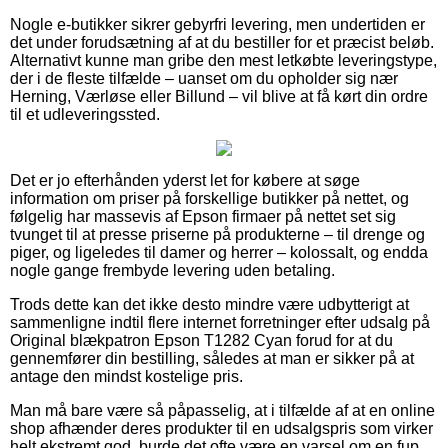
Nogle e-butikker sikrer gebyrfri levering, men undertiden er
det under forudsætning af at du bestiller for et præcist beløb.
Alternativt kunne man gribe den mest letkøbte leveringstype,
der i de fleste tilfælde – uanset om du opholder sig nær
Herning, Værløse eller Billund – vil blive at få kørt din ordre
til et udleveringssted.
Det er jo efterhånden yderst let for købere at søge
information om priser på forskellige butikker på nettet, og
følgelig har massevis af Epson firmaer på nettet set sig
tvunget til at presse priserne på produkterne – til drenge og
piger, og ligeledes til damer og herrer – kolossalt, og endda
nogle gange frembyde levering uden betaling.
Trods dette kan det ikke desto mindre være udbytterigt at
sammenligne indtil flere internet forretninger efter udsalg på
Original blækpatron Epson T1282 Cyan forud for at du
gennemfører din bestilling, således at man er sikker på at
antage den mindst kostelige pris.
Man må bare være så påpasselig, at i tilfælde af at en online
shop afhænder deres produkter til en udsalgspris som virker
helt ekstremt god, burde det ofte være en varsel om en fup