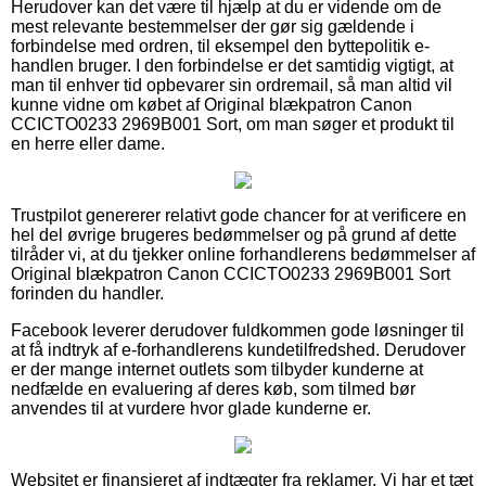
Herudover kan det være til hjælp at du er vidende om de
mest relevante bestemmelser der gør sig gældende i
forbindelse med ordren, til eksempel den byttepolitik e-
handlen bruger. I den forbindelse er det samtidig vigtigt, at
man til enhver tid opbevarer sin ordremail, så man altid vil
kunne vidne om købet af Original blækpatron Canon
CCICTO0233 2969B001 Sort, om man søger et produkt til
en herre eller dame.
Trustpilot genererer relativt gode chancer for at verificere en
hel del øvrige brugeres bedømmelser og på grund af dette
tilråder vi, at du tjekker online forhandlerens bedømmelser af
Original blækpatron Canon CCICTO0233 2969B001 Sort
forinden du handler.
Facebook leverer derudover fuldkommen gode løsninger til
at få indtryk af e-forhandlerens kundetilfredshed. Derudover
er der mange internet outlets som tilbyder kunderne at
nedfælde en evaluering af deres køb, som tilmed bør
anvendes til at vurdere hvor glade kunderne er.
Websitet er finansieret af indtægter fra reklamer. Vi har et tæt