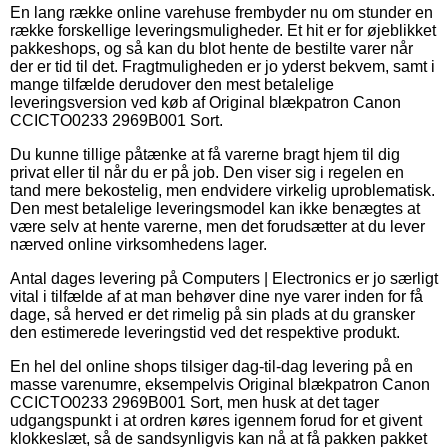
En lang række online varehuse frembyder nu om stunder en
række forskellige leveringsmuligheder. Et hit er for øjeblikket
pakkeshops, og så kan du blot hente de bestilte varer når
der er tid til det. Fragtmuligheden er jo yderst bekvem, samt i
mange tilfælde derudover den mest betalelige
leveringsversion ved køb af Original blækpatron Canon
CCICTO0233 2969B001 Sort.
Du kunne tillige påtænke at få varerne bragt hjem til dig
privat eller til når du er på job. Den viser sig i regelen en
tand mere bekostelig, men endvidere virkelig uproblematisk.
Den mest betalelige leveringsmodel kan ikke benægtes at
være selv at hente varerne, men det forudsætter at du lever
nærved online virksomhedens lager.
Antal dages levering på Computers | Electronics er jo særligt
vital i tilfælde af at man behøver dine nye varer inden for få
dage, så herved er det rimelig på sin plads at du gransker
den estimerede leveringstid ved det respektive produkt.
En hel del online shops tilsiger dag-til-dag levering på en
masse varenumre, eksempelvis Original blækpatron Canon
CCICTO0233 2969B001 Sort, men husk at det tager
udgangspunkt i at ordren køres igennem forud for et givent
klokkeslæt, så de sandsynligvis kan nå at få pakken pakket