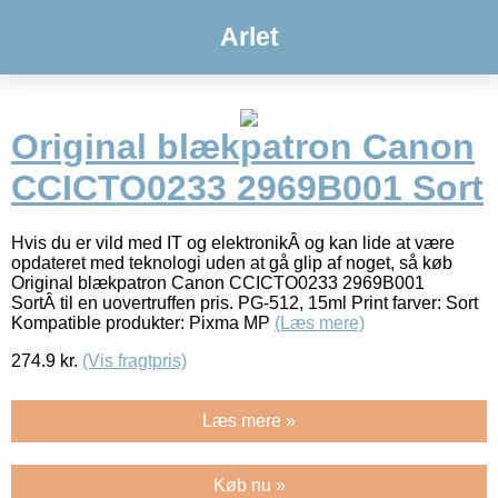
Arlet
Original blækpatron Canon
CCICTO0233 2969B001 Sort
Hvis du er vild med IT og elektronikÂ og kan lide at være
opdateret med teknologi uden at gå glip af noget, så køb
Original blækpatron Canon CCICTO0233 2969B001
SortÂ til en uovertruffen pris. PG-512, 15ml Print farver: Sort
Kompatible produkter: Pixma MP
(Læs mere)
274.9
kr.
(Vis fragtpris)
Læs mere »
Køb nu »