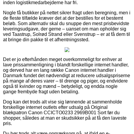
inden logistikmedarbejderne har fri.
Nogle få butikker på nettet sikrer fragt uden beregning, men i
de fleste tilfælde kræver det at der bestilles for et bestemt
beløb. Som alternativ skal du snuppe den mest prisbevidste
leveringsudgave, der gerne – uanset om man opholder sig
ved Taastrup, Solrød Strand eller Svenstrup – er at få dem til
at bringe din pakke til et afhentningssted.
Det er jo efterhånden meget overkommeligt for enhver at
lave prissammenligning i blandt forskellige internet handler,
og derved har en lang række Canon internet handler i
Danmark fundet det nødvendigt at reducere udsalgspriserne
på mange af deres varer – til drenge og piger, og endvidere
også til kvinder og mænd – betydeligt, og endda nogle
gange frembyde fragt uden betaling.
Dog kan det trods alt vise sig lønnende at sammenholde
forskellige internet outlets efter udsalg på Original
blækpatron Canon CCICTO0233 2969B001 Sort før du
shopper, således at man er skudsikker på at få den laveste
pris.
Du bør trods alt være opmærksom på, at ifald en e-