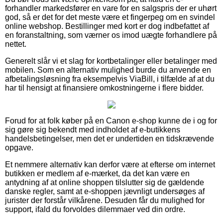
forhandler markedsfører en vare for en salgspris der er uhørt
god, så er det for det meste være et fingerpeg om en svindel
online webshop. Bestillinger med kort er dog indbefattet af
en foranstaltning, som værner os imod uægte forhandlere på
nettet.
Generelt slår vi et slag for kortbetalinger eller betalinger med
mobilen. Som en alternativ mulighed burde du anvende en
afbetalingsløsning fra eksempelvis ViaBill, i tilfælde af at du
har til hensigt at finansiere omkostningerne i flere bidder.
Forud for at folk køber på en Canon e-shop kunne de i og for
sig gøre sig bekendt med indholdet af e-butikkens
handelsbetingelser, men det er undertiden en tidskrævende
opgave.
Et nemmere alternativ kan derfor være at efterse om internet
butikken er medlem af e-mærket, da det kan være en
antydning af at online shoppen tilslutter sig de gældende
danske regler, samt at e-shoppen jævnligt undersøges af
jurister der forstår vilkårene. Desuden får du mulighed for
support, ifald du forvoldes dilemmaer ved din ordre.