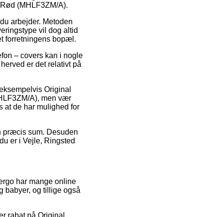
 -Rød (MHLF3ZM/A).
 du arbejder. Metoden
ringstype vil dog altid
et forretningens bopæl.
efon – covers kan i nogle
erved er det relativt på
 eksempelvis Original
HLF3ZM/A), men vær
s at de har mulighed for
 en præcis sum. Desuden
du er i Vejle, Ringsted
og ergo har mange online
 babyer, og tillige også
r rabat på Original