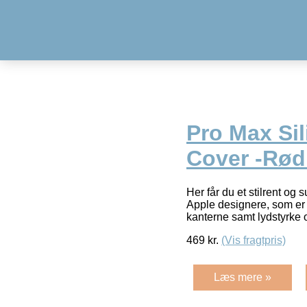
Pro Max Si
Cover -Rø
Her får du et stilrent og
Apple designere, som er 
kanterne samt lydstyrke
469
kr.
(Vis fragtpris)
Læs mere »