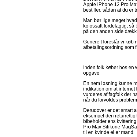
Apple iPhone 12 Pro M
bestiller, sådan at du er 
Man bør lige meget hvad v
kolossalt fordelagtig, så
på den anden side dækket
Generelt foreslår vi køb
afbetalingsordning som fx 
Inden folk køber hos en 
opgave.
En nem løsning kunne må
indikation om at internet
vurderes af fagfolk der 
når du forvoldes problems
Derudover er det smart at
eksempel den returrettigh
bibeholder ens kvittering
Pro Max Silikone MagS
til en kvinde eller mand.