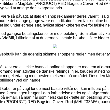
ax Silikone MagSafe (PRODUCT) RED Bagside Cover -Rød (M
tryg ved at antage den skarpeste pris.
ære så påvagt, at ifald en shop reklamerer deres varer til salg f
 burde det mange gange være en indikator for en falsk online bu
 ind under et regelsæt, hvilket sikrer køberen overfor falske n
 med gængse betalingskort eller mobilbetaling. Som alternativ ku
ViaBill, i tilfælde af at du gerne vil betale beløbet i flere bidder.
webbutik kan de egentlig skimme shoppens regler, men det er t
ske være at tjekke hvorvidt online shoppen er medlem af e-m
 forhandleren adlyder de danske retningslinjer, foruden at netshop
har meget erfaring med bestemmelserne på området. Desuden får 
tillinger ved din handel.
 køber er på vagt for de mest basale vilkår der kan influere på tr
ed forretningen bruger. I den forbindelse er det også afgørende
 på e-mail, så man når som helst kan bekræfte sin bestilling af 
afe (PRODUCT) RED Bagside Cover -Rød (MHLF3ZM/A), uanse