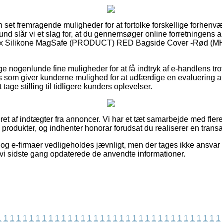
n set fremragende muligheder for at fortolke forskellige forhe
nd slår vi et slag for, at du gennemsøger online forretningens 
ax Silikone MagSafe (PRODUCT) RED Bagside Cover -Rød (M
ge nogenlunde fine muligheder for at få indtryk af e-handlens t
ts som giver kunderne mulighed for at udfærdige en evaluering af
 tage stilling til tidligere kunders oplevelser.
t af indtægter fra annoncer. Vi har et tæt samarbejde med flere 
 produkter, og indhenter honorar forudsat du realiserer en transa
og e-firmaer vedligeholdes jævnligt, men der tages ikke ansvar 
n vi sidste gang opdaterede de anvendte informationer.
1
1
1
1
1
1
1
1
1
1
1
1
1
1
1
1
1
1
1
1
1
1
1
1
1
1
1
1
1
1
1
1
1
1
1