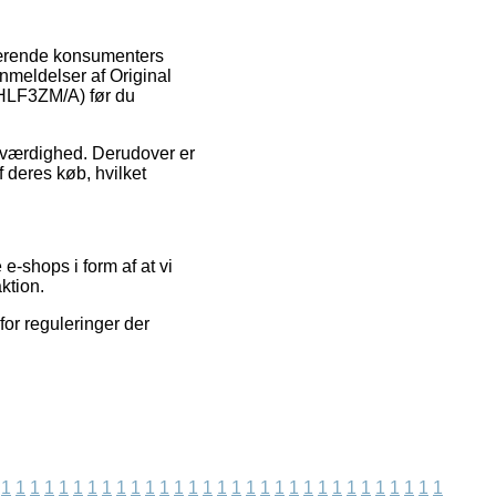
nværende konsumenters
anmeldelser af Original
HLF3ZM/A) før du
roværdighed. Derudover er
 deres køb, hvilket
e-shops i form af at vi
ktion.
for reguleringer der
1
1
1
1
1
1
1
1
1
1
1
1
1
1
1
1
1
1
1
1
1
1
1
1
1
1
1
1
1
1
1