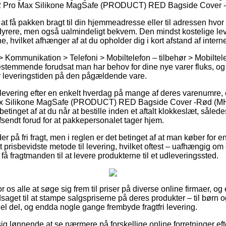
 12 Pro Max Silikone MagSafe (PRODUCT) RED Bagside Cover
t få pakken bragt til din hjemmeadresse eller til adressen hvor
 dyrere, men også ualmindeligt bekvem. Den mindst kostelige leve
e, hvilket afhænger af at du opholder dig i kort afstand af intern
> Kommunikation > Telefoni > Mobiltelefon – tilbehør > Mobiltel
estemmende forudsat man har behov for dine nye varer fluks, og h
er leveringstiden på den pågældende vare.
levering efter en enkelt hverdag på mange af deres varenumre,
ax Silikone MagSafe (PRODUCT) RED Bagside Cover -Rød (M
tinget af at du når at bestille inden et aftalt klokkeslæt, sålede
afsendt forud for at pakkepersonalet tager hjem.
r på fri fragt, men i reglen er det betinget af at man køber for
prisbevidste metode til levering, hvilket oftest – uafhængig om 
t få fragtmanden til at levere produkterne til et udleveringssted.
l for os alle at søge sig frem til priser på diverse online firmaer, 
aget til at stampe salgspriserne på deres produkter – til børn og
hel del, og endda nogle gange frembyde fragtfri levering.
g lønnende at se nærmere på forskellige online forretninger efte