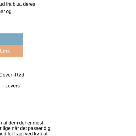
 fra bl.a. deres
mer og
Link
Cover -Rød
n – covers
En af dem der er mest
r lige når det passer dig.
d for fragt ved køb af