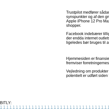
Trustpilot medfører såda
synspunkter og af den gru
Apple iPhone 12 Pro M
shopper.
Facebook indebærer tilli
der endda internet outle
ligeledes bør bruges til at
Hjemmesiden er finansiere
fremviser forretningernes
Vejledning om produkter 
potentielt er udført side
BITLY:
1
1
1
1
1
1
1
1
1
1
1
1
1
1
1
1
1
1
1
1
1
1
1
1
1
1
1
1
1
1
1
1
1
1