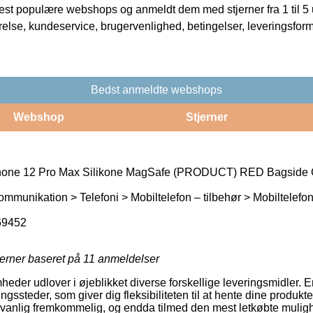
t populære webshops og anmeldt dem med stjerner fra 1 til 5 ud
rrelse, kundeservice, brugervenlighed, betingelser, leveringsfor
Bedst anmeldte webshops
Webshop
Stjerner
Phone 12 Pro Max Silikone MagSafe (PRODUCT) RED Bagside 
ommunikation > Telefoni > Mobiltelefon – tilbehør > Mobiltelefo
69452
jerner baseret på
11
anmeldelser
heder udlover i øjeblikket diverse forskellige leveringsmidler. 
gssteder, som giver dig fleksibiliteten til at hente dine produkte
anlig fremkommelig, og endda tilmed den mest letkøbte mulighe