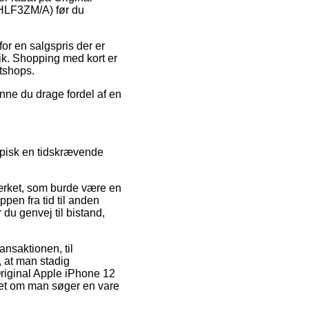
HLF3ZM/A) før du
or en salgspris der er
tik. Shopping med kort er
etshops.
nne du drage fordel af en
ypisk en tidskrævende
ærket, som burde være en
pen fra tid til anden
du genvej til bistand,
ansaktionen, til
, at man stadig
Original Apple iPhone 12
t om man søger en vare