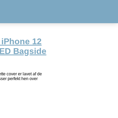
 iPhone 12
RED Bagside
tte cover er lavet af de
sser perfekt hen over