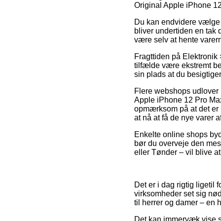
Original Apple iPhone
Du kan endvidere vælge a
bliver undertiden en tak
være selv at hente varern
Fragttiden på Elektronik 
tilfælde være ekstremt b
sin plads at du besigtig
Flere webshops udlover 
Apple iPhone 12 Pro M
opmærksom på at det er be
at nå at få de nye varer 
Enkelte online shops byde
bør du overveje den mest 
eller Tønder – vil blive a
Det er i dag rigtig ligeti
virksomheder set sig nøds
til herrer og damer – en 
Det kan immervæk vise si