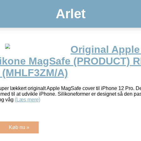
Arlet
Original Apple
likone MagSafe (PRODUCT) 
d (MHLF3ZM/A)
 super lækkert originalt Apple MagSafe cover til iPhone 12 Pro. De
med til at udvikle iPhone. Silikoneformer er designet så den pa
 og våg
(Læs mere)
Køb nu »