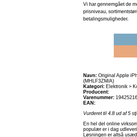
Vi har gennemgået de mes
prisniveau, sortimentstø
betalingsmuligheder.
Navn:
Original Apple i
(MHLF3ZM/A)
Kategori:
Elektronik > K
Producent:
Varenummer:
1942521
EAN:
Vurderet til
4.8
ud af 5 st
En hel del online virksom
populær er i dag udleverin
Løsningen er altså usædv