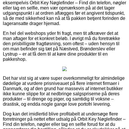
eksempelvis Orbit Key Nøglefinder – Find din telefon, nøgler
eller tag en selfie, men vær opmærksom på at det tager
udgangspunkt i at ordren aflægges før et angivent tidspunkt,
så de med sikkerhed kan nå at få pakken betjent forinden de
lageransatte drager hjemad.
En hel del webshops yder fri fragt, men tit afkræver det at
man aftager for et konkret beløb. I øvrigt må du foretrække
den prisbilligste fragtløsning, som oftest – uden hensyn til
om man befinder sig tæt på Næstved, Brønderslev eller
Lystrup – er at få dem til at køre dine produkter til en
pakkeshop.
Det har vist sig at være super overkommeligt for almindelige
dødelige at vurdere prisniveauet på flere internet firmaer i
Danmark, og af den grund har massevis af internet butikker
ikke kunne slippe for at nedbringe salgspriserne på deres
produkter – til drenge og piger, og samtidig til voksne –
drastisk, og endda nogle gange love portofri levering.
Dog kan det imidlertid blive profitabelt at undersøge flere
forretninger på nettet efter udsalg på Orbit Key Nøglefinder –
Find din telefon, nøgler eller tag en selfie forud for at du