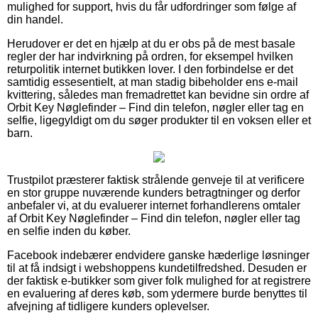
mulighed for support, hvis du får udfordringer som følge af
din handel.
Herudover er det en hjælp at du er obs på de mest basale
regler der har indvirkning på ordren, for eksempel hvilken
returpolitik internet butikken lover. I den forbindelse er det
samtidig essesentielt, at man stadig bibeholder ens e-mail
kvittering, således man fremadrettet kan bevidne sin ordre af
Orbit Key Nøglefinder – Find din telefon, nøgler eller tag en
selfie, ligegyldigt om du søger produkter til en voksen eller et
barn.
Trustpilot præsterer faktisk strålende genveje til at verificere
en stor gruppe nuværende kunders betragtninger og derfor
anbefaler vi, at du evaluerer internet forhandlerens omtaler
af Orbit Key Nøglefinder – Find din telefon, nøgler eller tag
en selfie inden du køber.
Facebook indebærer endvidere ganske hæderlige løsninger
til at få indsigt i webshoppens kundetilfredshed. Desuden er
der faktisk e-butikker som giver folk mulighed for at registrere
en evaluering af deres køb, som ydermere burde benyttes til
afvejning af tidligere kunders oplevelser.