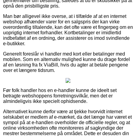
gennemfører din bestilling, således at du er skudsikker på at
opnå den prisbilligste pris.
Man bør alligevel ikke overse, at i tilfælde af at en internet
webshop afhænder varer for en salgspris der kan virke
overordentlig tiltalende, kan det ofte være et fingerpeg om en
uoprigtig internet forhandler. Kortbetalinger er imidlertid
indbefattet af en ordning, der assisterer os imod svindlende
e-butikker.
Generelt foreslår vi handler med kort eller betalinger med
mobilen. Som en alternativ mulighed kunne du drage fordel
af en løsning fra fx ViaBill, hvis du agter at betale pengene
over et længere tidsrum.
Før folk handler hos en e-handler kunne de ideelt set
betragte webshoppens forretningsvilkår, men det er
almindeligvis ikke specielt ophidsende.
Alternativet kunne derfor være at tjekke hvorvidt internet
selskabet er medlem af e-mærket, da det længe har været et
sympol på at e-handlen overholder de officielle regler, og at
online virksomheden ofte monitoreres af sagkyndige der
mestrer bestemmelserne på området. Dette er desuden din