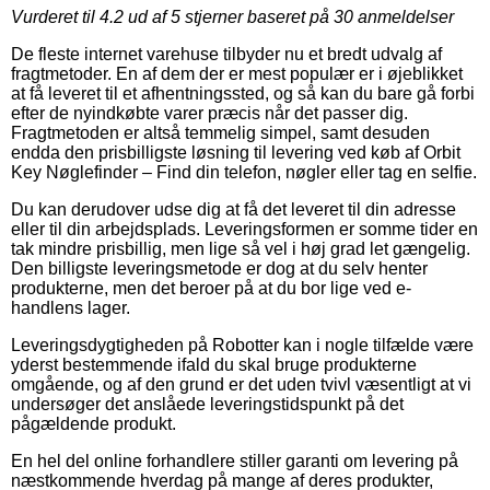
Vurderet til
4.2
ud af 5 stjerner baseret på
30
anmeldelser
De fleste internet varehuse tilbyder nu et bredt udvalg af
fragtmetoder. En af dem der er mest populær er i øjeblikket
at få leveret til et afhentningssted, og så kan du bare gå forbi
efter de nyindkøbte varer præcis når det passer dig.
Fragtmetoden er altså temmelig simpel, samt desuden
endda den prisbilligste løsning til levering ved køb af Orbit
Key Nøglefinder – Find din telefon, nøgler eller tag en selfie.
Du kan derudover udse dig at få det leveret til din adresse
eller til din arbejdsplads. Leveringsformen er somme tider en
tak mindre prisbillig, men lige så vel i høj grad let gængelig.
Den billigste leveringsmetode er dog at du selv henter
produkterne, men det beroer på at du bor lige ved e-
handlens lager.
Leveringsdygtigheden på Robotter kan i nogle tilfælde være
yderst bestemmende ifald du skal bruge produkterne
omgående, og af den grund er det uden tvivl væsentligt at vi
undersøger det anslåede leveringstidspunkt på det
pågældende produkt.
En hel del online forhandlere stiller garanti om levering på
næstkommende hverdag på mange af deres produkter,