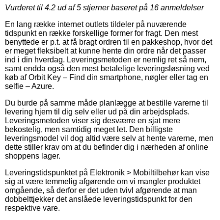
Vurderet til
4.2
ud af 5 stjerner baseret på
16
anmeldelser
En lang række internet outlets tildeler på nuværende
tidspunkt en række forskellige former for fragt. Den mest
benyttede er p.t. at få bragt ordren til en pakkeshop, hvor det
er meget fleksibelt at kunne hente din ordre når det passer
ind i din hverdag. Leveringsmetoden er nemlig ret så nem,
samt endda også den mest betalelige leveringsløsning ved
køb af Orbit Key – Find din smartphone, nøgler eller tag en
selfie – Azure.
Du burde på samme måde planlægge at bestille varerne til
levering hjem til dig selv eller ud på din arbejdsplads.
Leveringsmetoden viser sig desværre en sjat mere
bekostelig, men samtidig meget let. Den billigste
leveringsmodel vil dog altid være selv at hente varerne, men
dette stiller krav om at du befinder dig i nærheden af online
shoppens lager.
Leveringstidspunktet på Elektronik > Mobiltilbehør kan vise
sig at være temmelig afgørende om vi mangler produktet
omgående, så derfor er det uden tvivl afgørende at man
dobbelttjekker det anslåede leveringstidspunkt for den
respektive vare.