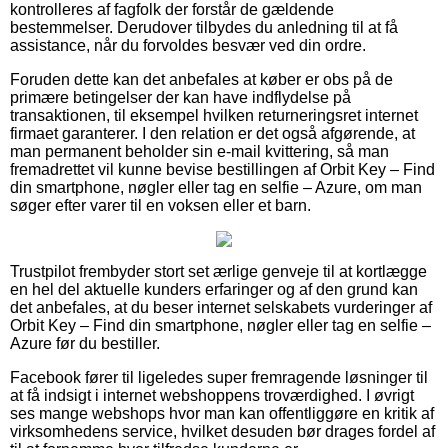
kontrolleres af fagfolk der forstår de gældende
bestemmelser. Derudover tilbydes du anledning til at få
assistance, når du forvoldes besvær ved din ordre.
Foruden dette kan det anbefales at køber er obs på de
primære betingelser der kan have indflydelse på
transaktionen, til eksempel hvilken returneringsret internet
firmaet garanterer. I den relation er det også afgørende, at
man permanent beholder sin e-mail kvittering, så man
fremadrettet vil kunne bevise bestillingen af Orbit Key – Find
din smartphone, nøgler eller tag en selfie – Azure, om man
søger efter varer til en voksen eller et barn.
Trustpilot frembyder stort set ærlige genveje til at kortlægge
en hel del aktuelle kunders erfaringer og af den grund kan
det anbefales, at du beser internet selskabets vurderinger af
Orbit Key – Find din smartphone, nøgler eller tag en selfie –
Azure før du bestiller.
Facebook fører til ligeledes super fremragende løsninger til
at få indsigt i internet webshoppens troværdighed. I øvrigt
ses mange webshops hvor man kan offentliggøre en kritik af
virksomhedens service, hvilket desuden bør drages fordel af