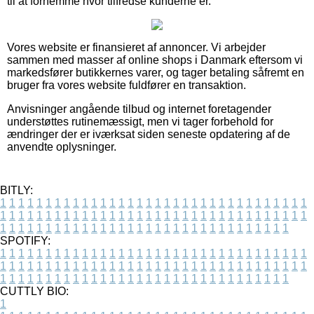
til at fornemme hvor tilfredse kunderne er.
Vores website er finansieret af annoncer. Vi arbejder
sammen med masser af online shops i Danmark eftersom vi
markedsfører butikkernes varer, og tager betaling såfremt en
bruger fra vores website fuldfører en transaktion.
Anvisninger angående tilbud og internet foretagender
understøttes rutinemæssigt, men vi tager forbehold for
ændringer der er iværksat siden seneste opdatering af de
anvendte oplysninger.
BITLY:
1
1
1
1
1
1
1
1
1
1
1
1
1
1
1
1
1
1
1
1
1
1
1
1
1
1
1
1
1
1
1
1
1
1
1
1
1
1
1
1
1
1
1
1
1
1
1
1
1
1
1
1
1
1
1
1
1
1
1
1
1
1
1
1
1
1
1
1
1
1
1
1
1
1
1
1
1
1
1
1
1
1
1
1
1
1
1
1
1
1
1
1
1
1
1
1
1
1
1
1
SPOTIFY:
1
1
1
1
1
1
1
1
1
1
1
1
1
1
1
1
1
1
1
1
1
1
1
1
1
1
1
1
1
1
1
1
1
1
1
1
1
1
1
1
1
1
1
1
1
1
1
1
1
1
1
1
1
1
1
1
1
1
1
1
1
1
1
1
1
1
1
1
1
1
1
1
1
1
1
1
1
1
1
1
1
1
1
1
1
1
1
1
1
1
1
1
1
1
1
1
1
1
1
1
CUTTLY BIO:
1