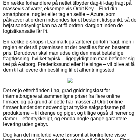
En række forhandlere på nettet tilbyder dag-til-dag fragt på
massevis af varer, eksempelvis Orbit Key – Find din
smartphone, nøgler eller tag en selfie – Azure, som
påkræver at ordren indsendes før et bestemt tidspunkt, så de
højst sandsynligt kan nå at få ordren klargjort inden de
logistikansatte får fri.
En række e-shops i Danmark garanterer portofri fragt, men i
reglen er det så præmissen at der bestilles for en bestemt
pris. Derudover skal man udse dig den mest betalelige
fragtløsning, hvilket typisk – ligegyldigt om man befinder sig
tæt på Aalborg, Frederikssund eller Helsinge – vil blive at få
dem til at levere din bestilling til et afhentningssted.
Det er jo efterhånden i høj grad gnidningsløst for
internetbrugere at sammenligne priser fra flere online
firmaer, og på grund af dette har masser af Orbit online
firmaer fundet det nødvendigt at trykke salgspriserne på
produkterne – til drenge og piger, og tillige også til herrer og
damer – eftertrykkeligt, og endda nogle gange garantere
levering uden gebyr.
Dog kan det imidlertid være lønsomt at kontrollere visse