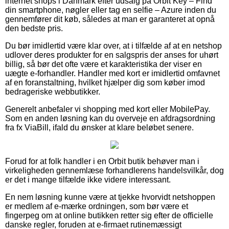
internet shops i Danmark efter udsalg på Orbit Key – Find
din smartphone, nøgler eller tag en selfie – Azure inden du
gennemfører dit køb, således at man er garanteret at opnå
den bedste pris.
Du bør imidlertid være klar over, at i tilfælde af at en netshop
udlover deres produkter for en salgspris der anses for uhørt
billig, så bør det ofte være et karakteristika der viser en
uægte e-forhandler. Handler med kort er imidlertid omfavnet
af en foranstaltning, hvilket hjælper dig som køber imod
bedrageriske webbutikker.
Generelt anbefaler vi shopping med kort eller MobilePay.
Som en anden løsning kan du overveje en afdragsordning
fra fx ViaBill, ifald du ønsker at klare beløbet senere.
Forud for at folk handler i en Orbit butik behøver man i
virkeligheden gennemlæse forhandlerens handelsvilkår, dog
er det i mange tilfælde ikke videre interessant.
En nem løsning kunne være at tjekke hvorvidt netshoppen
er medlem af e-mærke ordningen, som bør være et
fingerpeg om at online butikken retter sig efter de officielle
danske regler, foruden at e-firmaet rutinemæssigt