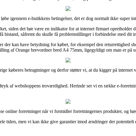
løbe igennem e-butikkens betingelser, det er dog normalt ikke super int
, siden det bør være en indikator for at internet firmaet opretholder de
få bistand, såfremt du skulle få problemstillinger i forbindelse med dit 
er der kan have betydning for købet, for eksempel den returrettighed sho
stilling af Orange brevordner bred A4 75mm, ligegyldigt om man er på udk
el øvrige køberes betragtninger og derfor støtter vi, at du kigger på in
ndtryk af webshoppens troværdighed. Herinde ser vi en række e-forretnin
se online forretninger når vi formidler forretningernes produkter, og h
e tiden, men vi kan ikke give garantier imod ændringer der potentielt er 