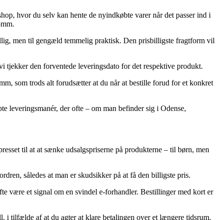
eshop, hvor du selv kan hente de nyindkøbte varer når det passer ind i
75mm.
llig, men til gengæld temmelig praktisk. Den prisbilligste fragtform vil
 vi tjekker den forventede leveringsdato for det respektive produkt.
som trods alt forudsætter at du når at bestille forud for et konkret
øbte leveringsmanér, der ofte – om man befinder sig i Odense,
resset til at at sænke udsalgspriserne på produkterne – til børn, men
ren, således at man er skudsikker på at få den billigste pris.
te være et signal om en svindel e-forhandler. Bestillinger med kort er
 i tilfælde af at du agter at klare betalingen over et længere tidsrum.