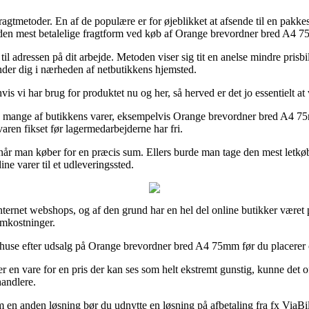
fragtmetoder. En af de populære er for øjeblikket at afsende til en pakk
 den mest betalelige fragtform ved køb af Orange brevordner bred A4 
il adressen på dit arbejde. Metoden viser sig tit en anelse mindre prisbi
nder dig i nærheden af netbutikkens hjemsted.
is vi har brug for produktet nu og her, så herved er det jo essentielt at
mange af butikkens varer, eksempelvis Orange brevordner bred A4 75mm, 
varen fikset før lagermedarbejderne har fri.
un når man køber for en præcis sum. Ellers burde man tage den mest letk
ine varer til et udleveringssted.
internet webshops, og af den grund har en hel del online butikker været p
omkostninger.
huse efter udsalg på Orange brevordner bred A4 75mm før du placerer ord
r en vare for en pris der kan ses som helt ekstremt gunstig, kunne det of
handlere.
 en anden løsning bør du udnytte en løsning på afbetaling fra fx ViaBill,