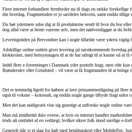
Flere internet forhandlere frembyder nu til dags en række forskellige 
din hverdag. Fragtmetoden er jo særdeles bekvem, samt endda tillige
Du bør ydermere udse dig at få produkterne sendt til hvor du bor eller t
dog altid være at hente varerne selv, men det nødvendiggør at du befi
Leveringstiden på Brevordner kan i nogle tilfælde være yderst vigtig hv
Adskillige online outlets giver levering på næstkommende hverdag på 
klokkeslæt, med hensynstagen til at de har udsigt til at kunne nå at få 
Indtil flere e-forretninger i Danmark yder portofri fragt, men ofte k
Brønderslev eller Grindsted – vil være at få fragtmanden til at bringe d
Det er temmelig ligetil for købere at lave prissammenligning på flere 
også til voksne – kolossalt, og endda nogle gange tilbyde fragt uden 
Men det kan stadigvæk vise sig gunstigt at udforske nogle online vare
Man må imidlertid ikke overse, at hvis en internet handler markedsføre
trods alt omfattet af en vedtægt, hvilket sikrer folk imod uærlige e-for
Generelt slår vi et slag for køb med betalingskort eller MobilePay. Som