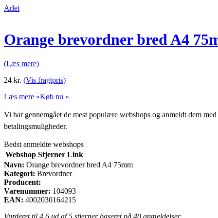
Arlet
Orange brevordner bred A4 7
(Læs mere)
24
kr.
(Vis fragtpris)
Læs mere »
Køb nu »
Vi har gennemgået de mest populære webshops og anmeldt dem med stjern
betalingsmuligheder.
Bedst anmeldte webshops
Webshop
Stjerner
Link
Navn:
Orange brevordner bred A4 75mm
Kategori:
Brevordner
Producent:
Varenummer:
104093
EAN:
4002030164215
Vurderet til
4.6
ud af 5 stjerner baseret på
40
anmeldelser