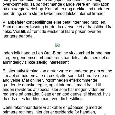
overkommelig, så bør det mange gange være en indikation
på en uægte webshop. Kortkøb er dog dækket ind under en
anordning, som støtter køber imod falske internet firmaer.
Vi anbefaler kortbestillinger eller betalinger med mobilen.
Som en anden løsning burde du overveje et afdragstilbud fra
f.eks. ViaBill, såfremt du ønsker at klare prisen over en
længere periode.
Inden folk handler i en Oral-B online virksomhed kunne man
i reglen gennemse forhandlerens handelsaftale, men det er
almindeligvis ikke særlig interessant.
Et alternativt forslag kan derfor være at undersøge om online
firmaet er medlem af e-mærket, eftersom det burde være en
angivelse af at online virksomheden efterkommer de
gældende danske regler, og at internet firmaet fra tid til
anden revideres af specialister som har megen viden om
reglerne på området. Dette er en god genvej til bistand, hvis
du udsættes for dilemmaer ved din bestilling.
Dertil rekommanderer vi at køber er påpasselig med de
primære retningslinjer der er gældende for handlen,