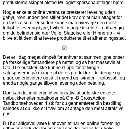
produkterne skippet afsted før logistikpersonalet tager hjem.
Nogle enkelte online varehuse præsterer levering uden
gebyr, men undertiden stiller det krav om at man aftager for
en fastsat sum. Desuden kunne man overveje den mest
letkøbte leveringstype, hvilket i mange tilfælde – uafhængig
om du befinder sig nær Vejle, Slagelse eller Hinnerup – vil
blive at få dem til at levere produkterne til et afhentningssted.
Det er i dag meget simpelt for enhver at sammenligne priser
på forskellige forhandlere på nettet, og så har massevis af
Oral-B e-butikker ikke kunne slippe for at tvinge
salgspriserne på mange af deres produkter – til drenge og
piger, og endvidere også til mænd og kvinder – kolossalt, og
endda nogle gange tilbyde levering uden betaling.
Dog kan det imidlertid blive lukrativt at udforske enkelte
netbutikker efter rabatkoder på Oral-B CrossAction
Tandbørstehoveder, 4 stk før du gennemfører din bestilling,
således at du ikke er i tvivl om at antage den mest attraktive
pris.
Du bør alligevel være klar over, at når en online forretning
udbyder produkter for en salgspris der anses for utrolig