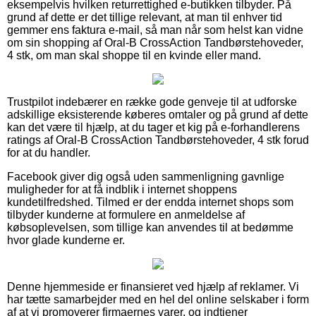
eksempelvis hvilken returrettighed e-butikken tilbyder. På
grund af dette er det tillige relevant, at man til enhver tid
gemmer ens faktura e-mail, så man når som helst kan vidne
om sin shopping af Oral-B CrossAction Tandbørstehoveder,
4 stk, om man skal shoppe til en kvinde eller mand.
Trustpilot indebærer en række gode genveje til at udforske
adskillige eksisterende køberes omtaler og på grund af dette
kan det være til hjælp, at du tager et kig på e-forhandlerens
ratings af Oral-B CrossAction Tandbørstehoveder, 4 stk forud
for at du handler.
Facebook giver dig også uden sammenligning gavnlige
muligheder for at få indblik i internet shoppens
kundetilfredshed. Tilmed er der endda internet shops som
tilbyder kunderne at formulere en anmeldelse af
købsoplevelsen, som tillige kan anvendes til at bedømme
hvor glade kunderne er.
Denne hjemmeside er finansieret ved hjælp af reklamer. Vi
har tætte samarbejder med en hel del online selskaber i form
af at vi promoverer firmaernes varer, og indtjener