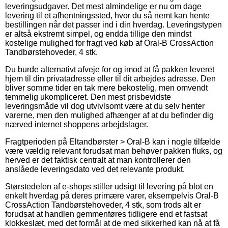
leveringsudgaver. Det mest almindelige er nu om dage
levering til et afhentningssted, hvor du så nemt kan hente
bestillingen når det passer ind i din hverdag. Leveringstypen
er altså ekstremt simpel, og endda tillige den mindst
kostelige mulighed for fragt ved køb af Oral-B CrossAction
Tandbørstehoveder, 4 stk.
Du burde alternativt afveje for og imod at få pakken leveret
hjem til din privatadresse eller til dit arbejdes adresse. Den
bliver somme tider en tak mere bekostelig, men omvendt
temmelig ukompliceret. Den mest prisbevidste
leveringsmåde vil dog utvivlsomt være at du selv henter
varerne, men den mulighed afhænger af at du befinder dig
nærved internet shoppens arbejdslager.
Fragtperioden på Eltandbørster > Oral-B kan i nogle tilfælde
være vældig relevant forudsat man behøver pakken fluks, og
herved er det faktisk centralt at man kontrollerer den
anslåede leveringsdato ved det relevante produkt.
Størstedelen af e-shops stiller udsigt til levering på blot en
enkelt hverdag på deres primære varer, eksempelvis Oral-B
CrossAction Tandbørstehoveder, 4 stk, som trods alt er
forudsat at handlen gemmenføres tidligere end et fastsat
klokkeslæt, med det formål at de med sikkerhed kan nå at få