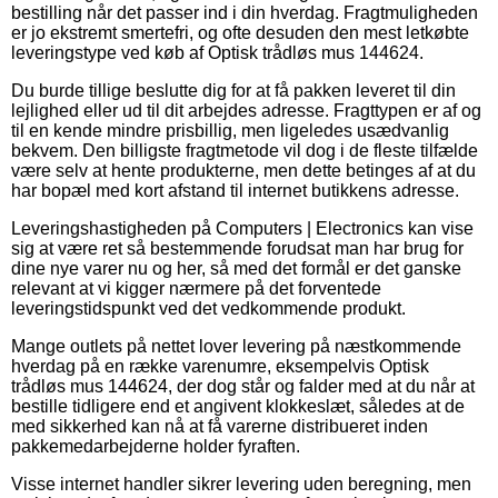
bestilling når det passer ind i din hverdag. Fragtmuligheden
er jo ekstremt smertefri, og ofte desuden den mest letkøbte
leveringstype ved køb af Optisk trådløs mus 144624.
Du burde tillige beslutte dig for at få pakken leveret til din
lejlighed eller ud til dit arbejdes adresse. Fragttypen er af og
til en kende mindre prisbillig, men ligeledes usædvanlig
bekvem. Den billigste fragtmetode vil dog i de fleste tilfælde
være selv at hente produkterne, men dette betinges af at du
har bopæl med kort afstand til internet butikkens adresse.
Leveringshastigheden på Computers | Electronics kan vise
sig at være ret så bestemmende forudsat man har brug for
dine nye varer nu og her, så med det formål er det ganske
relevant at vi kigger nærmere på det forventede
leveringstidspunkt ved det vedkommende produkt.
Mange outlets på nettet lover levering på næstkommende
hverdag på en række varenumre, eksempelvis Optisk
trådløs mus 144624, der dog står og falder med at du når at
bestille tidligere end et angivent klokkeslæt, således at de
med sikkerhed kan nå at få varerne distribueret inden
pakkemedarbejderne holder fyraften.
Visse internet handler sikrer levering uden beregning, men