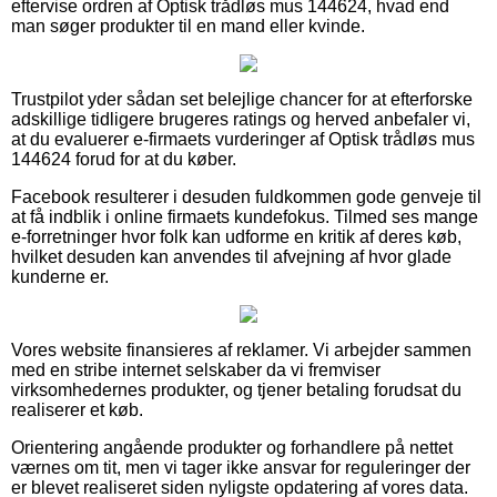
eftervise ordren af Optisk trådløs mus 144624, hvad end
man søger produkter til en mand eller kvinde.
Trustpilot yder sådan set belejlige chancer for at efterforske
adskillige tidligere brugeres ratings og herved anbefaler vi,
at du evaluerer e-firmaets vurderinger af Optisk trådløs mus
144624 forud for at du køber.
Facebook resulterer i desuden fuldkommen gode genveje til
at få indblik i online firmaets kundefokus. Tilmed ses mange
e-forretninger hvor folk kan udforme en kritik af deres køb,
hvilket desuden kan anvendes til afvejning af hvor glade
kunderne er.
Vores website finansieres af reklamer. Vi arbejder sammen
med en stribe internet selskaber da vi fremviser
virksomhedernes produkter, og tjener betaling forudsat du
realiserer et køb.
Orientering angående produkter og forhandlere på nettet
værnes om tit, men vi tager ikke ansvar for reguleringer der
er blevet realiseret siden nyligste opdatering af vores data.