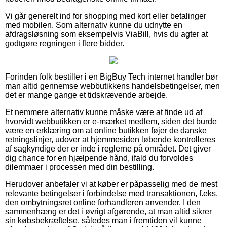
Vi går generelt ind for shopping med kort eller betalinger
med mobilen. Som alternativ kunne du udnytte en
afdragsløsning som eksempelvis ViaBill, hvis du agter at
godtgøre regningen i flere bidder.
Forinden folk bestiller i en BigBuy Tech internet handler bør
man altid gennemse webbutikkens handelsbetingelser, men
det er mange gange et tidskrævende arbejde.
Et nemmere alternativ kunne måske være at finde ud af
hvorvidt webbutikken er e-mærket medlem, siden det burde
være en erklæring om at online butikken føjer de danske
retningslinjer, udover at hjemmesiden løbende kontrolleres
af sagkyndige der er inde i reglerne på området. Det giver
dig chance for en hjælpende hånd, ifald du forvoldes
dilemmaer i processen med din bestilling.
Herudover anbefaler vi at køber er påpasselig med de mest
relevante betingelser i forbindelse med transaktionen, f.eks.
den ombytningsret online forhandleren anvender. I den
sammenhæng er det i øvrigt afgørende, at man altid sikrer
sin købsbekræftelse, således man i fremtiden vil kunne