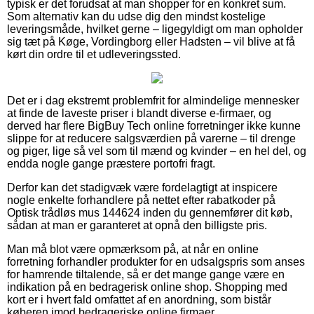
typisk er det forudsat at man shopper for en konkret sum.
Som alternativ kan du udse dig den mindst kostelige
leveringsmåde, hvilket gerne – ligegyldigt om man opholder
sig tæt på Køge, Vordingborg eller Hadsten – vil blive at få
kørt din ordre til et udleveringssted.
Det er i dag ekstremt problemfrit for almindelige mennesker
at finde de laveste priser i blandt diverse e-firmaer, og
derved har flere BigBuy Tech online forretninger ikke kunne
slippe for at reducere salgsværdien på varerne – til drenge
og piger, lige så vel som til mænd og kvinder – en hel del, og
endda nogle gange præstere portofri fragt.
Derfor kan det stadigvæk være fordelagtigt at inspicere
nogle enkelte forhandlere på nettet efter rabatkoder på
Optisk trådløs mus 144624 inden du gennemfører dit køb,
sådan at man er garanteret at opnå den billigste pris.
Man må blot være opmærksom på, at når en online
forretning forhandler produkter for en udsalgspris som anses
for hamrende tiltalende, så er det mange gange være en
indikation på en bedragerisk online shop. Shopping med
kort er i hvert fald omfattet af en anordning, som bistår
køberen imod bedrageriske online firmaer.