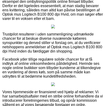
eksempel den ombytningspolitik online firmaet tilbyder.
Derfor er det ligeledes essesentielt, at man stadig bevarer
ens kvittering, således man altid kan påvise bestillingen af
Optisk mus Logitech B100 800 dpi Hvid, om man søger efter
varer til en voksen eller et barn.
Trustpilot resulterer i uden sammenligning udmærkede
chancer for at beskue diverse nuværende køberes
synspunkter og derved stiller vi forslag om, at du verificerer
netshoppens anmeldelser af Optisk mus Logitech B100 800
dpi Hvid inden du færdiggør din shopping.
Facebook yder tillige regulære solide chancer for at få
indtryk af online virksomhedens pålidelighed. Herinde ses
nogle online butikker som tilbyder kunderne at tilkendegive
en vurdering af deres køb, som på samme måde kan
udnyttes til at bedømme kundetilfredsheden.
Vores hjemmeside er finansieret ved hjælp af reklamer. Vi
har samarbejdsaftaler med en stribe online forhandlere da vi
introducerer forretningernes tilbud, og opnår kommission
såfremt en af vores besøgende foretager en ordre.