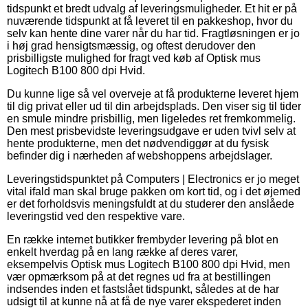
tidspunkt et bredt udvalg af leveringsmuligheder. Et hit er på
nuværende tidspunkt at få leveret til en pakkeshop, hvor du
selv kan hente dine varer når du har tid. Fragtløsningen er jo
i høj grad hensigtsmæssig, og oftest derudover den
prisbilligste mulighed for fragt ved køb af Optisk mus
Logitech B100 800 dpi Hvid.
Du kunne lige så vel overveje at få produkterne leveret hjem
til dig privat eller ud til din arbejdsplads. Den viser sig til tider
en smule mindre prisbillig, men ligeledes ret fremkommelig.
Den mest prisbevidste leveringsudgave er uden tvivl selv at
hente produkterne, men det nødvendiggør at du fysisk
befinder dig i nærheden af webshoppens arbejdslager.
Leveringstidspunktet på Computers | Electronics er jo meget
vital ifald man skal bruge pakken om kort tid, og i det øjemed
er det forholdsvis meningsfuldt at du studerer den anslåede
leveringstid ved den respektive vare.
En række internet butikker frembyder levering på blot en
enkelt hverdag på en lang række af deres varer,
eksempelvis Optisk mus Logitech B100 800 dpi Hvid, men
vær opmærksom på at det regnes ud fra at bestillingen
indsendes inden et fastslået tidspunkt, således at de har
udsigt til at kunne nå at få de nye varer ekspederet inden