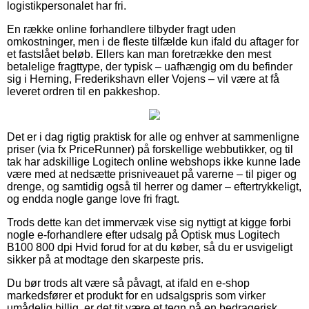
logistikpersonalet har fri.
En række online forhandlere tilbyder fragt uden
omkostninger, men i de fleste tilfælde kun ifald du aftager for
et fastslået beløb. Ellers kan man foretrække den mest
betalelige fragttype, der typisk – uafhængig om du befinder
sig i Herning, Frederikshavn eller Vojens – vil være at få
leveret ordren til en pakkeshop.
Det er i dag rigtig praktisk for alle og enhver at sammenligne
priser (via fx PriceRunner) på forskellige webbutikker, og til
tak har adskillige Logitech online webshops ikke kunne lade
være med at nedsætte prisniveauet på varerne – til piger og
drenge, og samtidig også til herrer og damer – eftertrykkeligt,
og endda nogle gange love fri fragt.
Trods dette kan det immervæk vise sig nyttigt at kigge forbi
nogle e-forhandlere efter udsalg på Optisk mus Logitech
B100 800 dpi Hvid forud for at du køber, så du er usvigeligt
sikker på at modtage den skarpeste pris.
Du bør trods alt være så påvagt, at ifald en e-shop
markedsfører et produkt for en udsalgspris som virker
umådelig billig, er det tit være et tegn på en bedragerisk