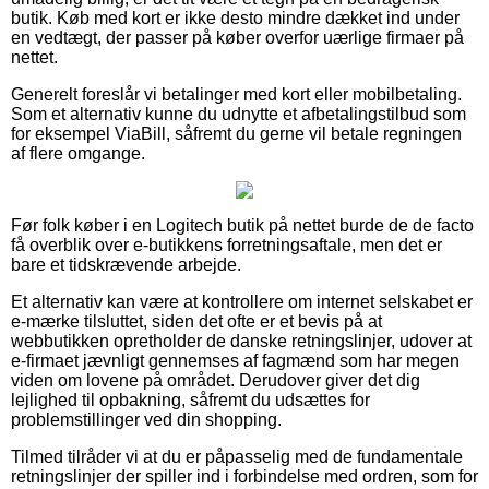
butik. Køb med kort er ikke desto mindre dækket ind under
en vedtægt, der passer på køber overfor uærlige firmaer på
nettet.
Generelt foreslår vi betalinger med kort eller mobilbetaling.
Som et alternativ kunne du udnytte et afbetalingstilbud som
for eksempel ViaBill, såfremt du gerne vil betale regningen
af flere omgange.
Før folk køber i en Logitech butik på nettet burde de de facto
få overblik over e-butikkens forretningsaftale, men det er
bare et tidskrævende arbejde.
Et alternativ kan være at kontrollere om internet selskabet er
e-mærke tilsluttet, siden det ofte er et bevis på at
webbutikken opretholder de danske retningslinjer, udover at
e-firmaet jævnligt gennemses af fagmænd som har megen
viden om lovene på området. Derudover giver det dig
lejlighed til opbakning, såfremt du udsættes for
problemstillinger ved din shopping.
Tilmed tilråder vi at du er påpasselig med de fundamentale
retningslinjer der spiller ind i forbindelse med ordren, som for