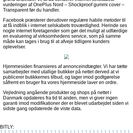
vurderinger af OnePlus Nord – Shockproof gummi cover –
Transparent før du handler.
Facebook præsterer derudover regulære habile metoder til
at få indblik i internet selskabets troværdighed. Herinde ses
nogle internet foretagender som gør det muligt at udfærdige
en evaluering af virksomhedens service, som på samme
måde kan tages i brug til at afveje tidligere kunders
oplevelser.
Hjemmesiden finansieres af annonceindtægter. Vi har tætte
samarbejder med utallige butikker på nettet derved at vi
publicerer butikkernes tilbud, og tager imod godtgørelse
såfremt en bruger fra vores hjemmeside laver en ordre.
Vejledning angående produkter og shops på nettet i
Danmark opdateres fra tid til anden, men vi giver ingen
garanti imod modifikationer der er blevet udarbejdet siden vi
sidste gang opdaterede de viste data.
BITLY:
1
1
1
1
1
1
1
1
1
1
1
1
1
1
1
1
1
1
1
1
1
1
1
1
1
1
1
1
1
1
1
1
1
1