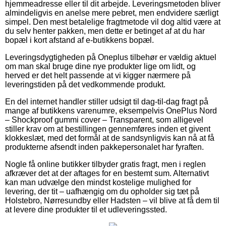
hjemmeadresse eller til dit arbejde. Leveringsmetoden bliver
almindeligvis en anelse mere pebret, men endvidere særligt
simpel. Den mest betalelige fragtmetode vil dog altid være at
du selv henter pakken, men dette er betinget af at du har
bopæl i kort afstand af e-butikkens bopæl.
Leveringsdygtigheden på Oneplus tilbehør er vældig aktuel
om man skal bruge dine nye produkter lige om lidt, og
herved er det helt passende at vi kigger nærmere på
leveringstiden på det vedkommende produkt.
En del internet handler stiller udsigt til dag-til-dag fragt på
mange af butikkens varenumre, eksempelvis OnePlus Nord
– Shockproof gummi cover – Transparent, som alligevel
stiller krav om at bestillingen gennemføres inden et givent
klokkeslæt, med det formål at de sandsynligvis kan nå at få
produkterne afsendt inden pakkepersonalet har fyraften.
Nogle få online butikker tilbyder gratis fragt, men i reglen
afkræver det at der aftages for en bestemt sum. Alternativt
kan man udvælge den mindst kostelige mulighed for
levering, der tit – uafhængig om du opholder sig tæt på
Holstebro, Nørresundby eller Hadsten – vil blive at få dem til
at levere dine produkter til et udleveringssted.