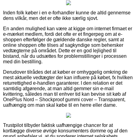
Inden folk køber i en e-forhandler kunne de altid gennemse
dens vilkår, men det er ofte ikke særlig sjovt.
En anden mulighed kan være at kigge om internet firmaet er
e-mærket medlem, fordi det ofte er et fingerpeg om at e-
shoppen efterfølger de gældende danske regler, samt at
online shoppen ofte tilses af sagkyndige som behersker
vedtægterne på området. Dette er en god lejlighed til
bistand, når du udsættes for problemstillinger i processen
med din bestilling.
Derudover tilrådes det at køber er omhyggelig omkring de
mest aktuelle vedtægter der kan influere på købet, fx hvilken
returrettighed e-handlen garanterer. I den relation er det
samtidig afgørende, at man altid gemmer sin e-mail
kvittering, således man til enhver tid kan bevise sit køb af
OnePlus Nord – Shockproof gummi cover – Transparent,
uafhængig om man skal købe til en herre eller dame.
Trustpilot tilbyder faktisk uafhængige chancer for at
kortlægge diverse øvrige konsumenters domme og af den
grund anbefaler vi, at du sonderer internet selskabets