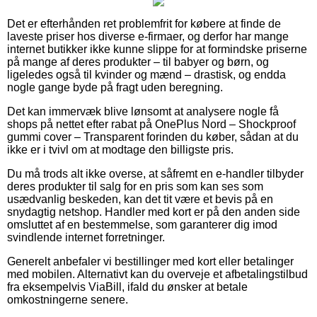
Det er efterhånden ret problemfrit for købere at finde de
laveste priser hos diverse e-firmaer, og derfor har mange
internet butikker ikke kunne slippe for at formindske priserne
på mange af deres produkter – til babyer og børn, og
ligeledes også til kvinder og mænd – drastisk, og endda
nogle gange byde på fragt uden beregning.
Det kan immervæk blive lønsomt at analysere nogle få
shops på nettet efter rabat på OnePlus Nord – Shockproof
gummi cover – Transparent forinden du køber, sådan at du
ikke er i tvivl om at modtage den billigste pris.
Du må trods alt ikke overse, at såfremt en e-handler tilbyder
deres produkter til salg for en pris som kan ses som
usædvanlig beskeden, kan det tit være et bevis på en
snydagtig netshop. Handler med kort er på den anden side
omsluttet af en bestemmelse, som garanterer dig imod
svindlende internet forretninger.
Generelt anbefaler vi bestillinger med kort eller betalinger
med mobilen. Alternativt kan du overveje et afbetalingstilbud
fra eksempelvis ViaBill, ifald du ønsker at betale
omkostningerne senere.