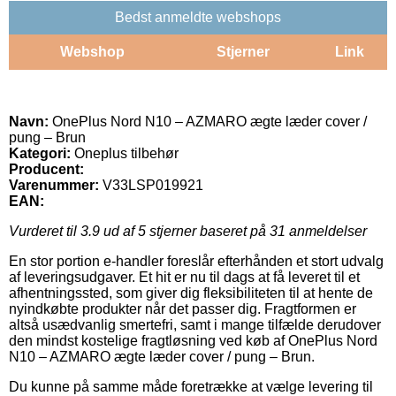
Bedst anmeldte webshops
Webshop
Stjerner
Link
Navn:
OnePlus Nord N10 – AZMARO ægte læder cover /
pung – Brun
Kategori:
Oneplus tilbehør
Producent:
Varenummer:
V33LSP019921
EAN:
Vurderet til
3.9
ud af 5 stjerner baseret på
31
anmeldelser
En stor portion e-handler foreslår efterhånden et stort udvalg
af leveringsudgaver. Et hit er nu til dags at få leveret til et
afhentningssted, som giver dig fleksibiliteten til at hente de
nyindkøbte produkter når det passer dig. Fragtformen er
altså usædvanlig smertefri, samt i mange tilfælde derudover
den mindst kostelige fragtløsning ved køb af OnePlus Nord
N10 – AZMARO ægte læder cover / pung – Brun.
Du kunne på samme måde foretrække at vælge levering til