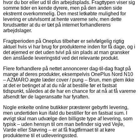
hvor du bor eller ud til din arbejdsplads. Fragttypen viser sig
somme tider en kende dyrere, men på den anden side
ekstremt overkommelig. Den mest letkøbte mulighed for
levering er utvivlsomt at hente varerne selv, men dette
forudsætter at du er tæt på internet forhandlerens
arbejdslager.
Fragtperioden på Oneplus tilbehør er selvfølgelig rigtig
aktuel hvis vi har brug for produkterne inden for få dage, og i
det øjemed er det uden tvivl på sin plads at man gransker
den anslåede leveringstid ved det relevante produkt.
Flere forhandlere på nettet annoncerer dag-til-dag fragt på
mange af deres produkter, eksempelvis OnePlus Nord N10
– AZMARO ægte læder cover / pung – Brun, men glem ikke
at det er betinget af at du når at bestille før et fastsat
tidspunkt, således at de har en chance for at nå at få varerne
afsendt før de lageransatte har fyraften.
Nogle enkelte online butikker præsterer gebyrfri levering,
men undertiden kun ifald du bestiller for en fastsat sum. I
øvrigt skal man udvælge den billigste type af levering, som
typisk – uden hensyn til om man befinder sig ved Vejle,
Varde eller Støvring – er at få fragtfirmaet til at køre
produkterne til et udleveringssted.