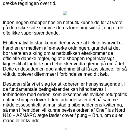
dække regningen over tid.
Inden nogen shopper hos en netbutik kunne de for at være
på den sikre side skimme deres forretningsvilkår, dog er det
ofte ikke super spændende.
Et alternativt forslag kunne derfor være at tjekke hvorvidt e-
handlen er medlem af e-mærke ordningen, grundet at det
bør være en sikring om at netbutikken efterkommer de
officielle danske regler, og at e-shoppen regelmæssigt
kigges til af fagfolk som behersker vedtægterne på området.
Dette er desuden en god anledning til at få assistance, for så
vidt du oplever dilemmaer i forbindelse med dit køb.
Desuden slår vi et slag for at køberen er hensynstagende til
de fundamentale betingelser der kan håndhæves i
forbindelse med ordren, som eksempelvis hvilken returpolitik
online shoppen lover. I den forbindelse er det på samme
måde essesentielt, at man stadig bibeholder ens kvittering,
så man i fremtiden vil kunne bevise ordren af OnePlus Nord
N10 – AZMARO ægte læder cover / pung – Brun, om du er
mand eller kvinde.