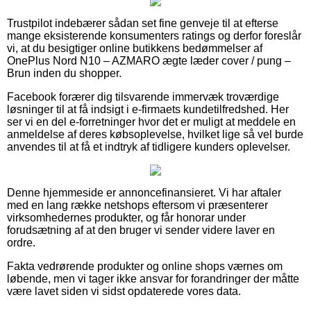
Trustpilot indebærer sådan set fine genveje til at efterse
mange eksisterende konsumenters ratings og derfor foreslår
vi, at du besigtiger online butikkens bedømmelser af
OnePlus Nord N10 – AZMARO ægte læder cover / pung –
Brun inden du shopper.
Facebook forærer dig tilsvarende immervæk troværdige
løsninger til at få indsigt i e-firmaets kundetilfredshed. Her
ser vi en del e-forretninger hvor det er muligt at meddele en
anmeldelse af deres købsoplevelse, hvilket lige så vel burde
anvendes til at få et indtryk af tidligere kunders oplevelser.
Denne hjemmeside er annoncefinansieret. Vi har aftaler
med en lang række netshops eftersom vi præsenterer
virksomhedernes produkter, og får honorar under
forudsætning af at den bruger vi sender videre laver en
ordre.
Fakta vedrørende produkter og online shops værnes om
løbende, men vi tager ikke ansvar for forandringer der måtte
være lavet siden vi sidst opdaterede vores data.