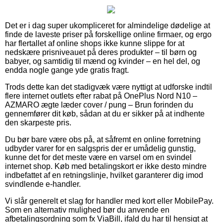
Det er i dag super ukompliceret for almindelige dødelige at
finde de laveste priser på forskellige online firmaer, og ergo
har flertallet af online shops ikke kunne slippe for at
nedskære prisniveauet på deres produkter – til børn og
babyer, og samtidig til mænd og kvinder – en hel del, og
endda nogle gange yde gratis fragt.
Trods dette kan det stadigvæk være nyttigt at udforske indtil
flere internet outlets efter rabat på OnePlus Nord N10 –
AZMARO ægte læder cover / pung – Brun forinden du
gennemfører dit køb, sådan at du er sikker på at indhente
den skarpeste pris.
Du bør bare være obs på, at såfremt en online forretning
udbyder varer for en salgspris der er umådelig gunstig,
kunne det for det meste være en varsel om en svindel
internet shop. Køb med betalingskort er ikke desto mindre
indbefattet af en retningslinje, hvilket garanterer dig imod
svindlende e-handler.
Vi slår generelt et slag for handler med kort eller MobilePay.
Som en alternativ mulighed bør du anvende en
afbetalingsordning som fx ViaBill, ifald du har til hensigt at