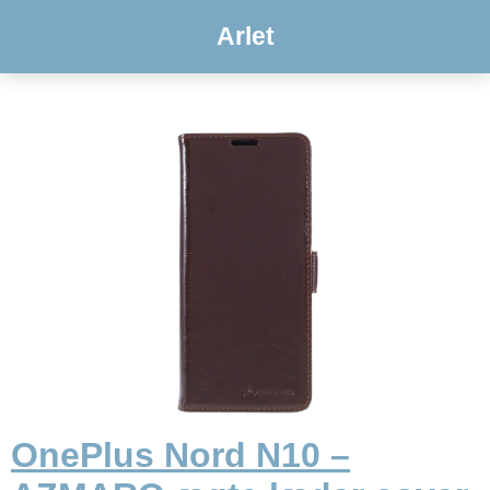
Arlet
OnePlus Nord N10 –