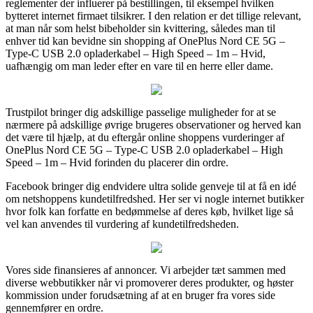
reglementer der influerer på bestillingen, til eksempel hvilken
bytteret internet firmaet tilsikrer. I den relation er det tillige relevant,
at man når som helst bibeholder sin kvittering, således man til
enhver tid kan bevidne sin shopping af OnePlus Nord CE 5G –
Type-C USB 2.0 opladerkabel – High Speed – 1m – Hvid,
uafhængig om man leder efter en vare til en herre eller dame.
Trustpilot bringer dig adskillige passelige muligheder for at se
nærmere på adskillige øvrige brugeres observationer og herved kan
det være til hjælp, at du eftergår online shoppens vurderinger af
OnePlus Nord CE 5G – Type-C USB 2.0 opladerkabel – High
Speed – 1m – Hvid forinden du placerer din ordre.
Facebook bringer dig endvidere ultra solide genveje til at få en idé
om netshoppens kundetilfredshed. Her ser vi nogle internet butikker
hvor folk kan forfatte en bedømmelse af deres køb, hvilket lige så
vel kan anvendes til vurdering af kundetilfredsheden.
Vores side finansieres af annoncer. Vi arbejder tæt sammen med
diverse webbutikker når vi promoverer deres produkter, og høster
kommission under forudsætning af at en bruger fra vores side
gennemfører en ordre.