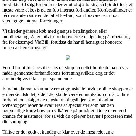
produkter til salg for en pris der er utrolig attraktiv, så bør det for det
meste være et bevis på en fup internet forhandler. Kortbestillinger er
på den anden side en del af et lovbud, som forsvarer en imod
snydagtige internet forretninger.
Vi tilråder generelt køb med gængse betalingskort eller
mobilbetaling. Alternativt kan du overveje en løsning på afbetaling
fra for eksempel ViaBill, forudsat du har til hensigt at honorere
prisen af flere omgange.
Forud for at folk bestiller hos en shop på nettet burde de på en vis
måde gennemse forhandlerens forretningsvilkår, dog er det
almindeligvis ikke super spændende.
Et nemt alternativ kunne være at granske hvorvidt online shoppen er
e-mærke tilsluttet, siden det skulle være en indikation om at online
forhandleren følger de danske retningslinjer, samt at online
webshoppen løbende evalueres af specialister som har den
nødvendige knowhow om vilkårene på området. Dette er en god
chance for assistance, for så vidt du oplever besvær i processen med
din shopping.
Tillige er det godt at kunden er klar over de mest relevante