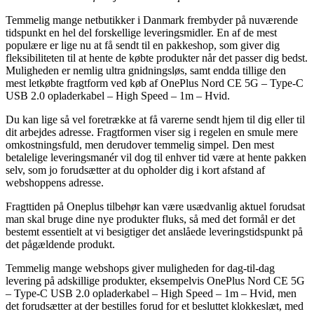
Temmelig mange netbutikker i Danmark frembyder på nuværende
tidspunkt en hel del forskellige leveringsmidler. En af de mest
populære er lige nu at få sendt til en pakkeshop, som giver dig
fleksibiliteten til at hente de købte produkter når det passer dig bedst.
Muligheden er nemlig ultra gnidningsløs, samt endda tillige den
mest letkøbte fragtform ved køb af OnePlus Nord CE 5G – Type-C
USB 2.0 opladerkabel – High Speed – 1m – Hvid.
Du kan lige så vel foretrække at få varerne sendt hjem til dig eller til
dit arbejdes adresse. Fragtformen viser sig i regelen en smule mere
omkostningsfuld, men derudover temmelig simpel. Den mest
betalelige leveringsmanér vil dog til enhver tid være at hente pakken
selv, som jo forudsætter at du opholder dig i kort afstand af
webshoppens adresse.
Fragttiden på Oneplus tilbehør kan være usædvanlig aktuel forudsat
man skal bruge dine nye produkter fluks, så med det formål er det
bestemt essentielt at vi besigtiger det anslåede leveringstidspunkt på
det pågældende produkt.
Temmelig mange webshops giver muligheden for dag-til-dag
levering på adskillige produkter, eksempelvis OnePlus Nord CE 5G
– Type-C USB 2.0 opladerkabel – High Speed – 1m – Hvid, men
det forudsætter at der bestilles forud for et besluttet klokkeslæt, med