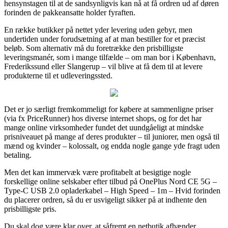
hensynstagen til at de sandsynligvis kan nå at få ordren ud af døren
forinden de pakkeansatte holder fyraften.
En række butikker på nettet yder levering uden gebyr, men
undertiden under forudsætning af at man bestiller for et præcist
beløb. Som alternativ må du foretrække den prisbilligste
leveringsmanér, som i mange tilfælde – om man bor i København,
Frederikssund eller Slangerup – vil blive at få dem til at levere
produkterne til et udleveringssted.
Det er jo særligt fremkommeligt for købere at sammenligne priser
(via fx PriceRunner) hos diverse internet shops, og for det har
mange online virksomheder fundet det uundgåeligt at mindske
prisniveauet på mange af deres produkter – til juniorer, men også til
mænd og kvinder – kolossalt, og endda nogle gange yde fragt uden
betaling.
Men det kan immervæk være profitabelt at besigtige nogle
forskellige online selskaber efter tilbud på OnePlus Nord CE 5G –
Type-C USB 2.0 opladerkabel – High Speed – 1m – Hvid forinden
du placerer ordren, så du er usvigeligt sikker på at indhente den
prisbilligste pris.
Du skal dog være klar over, at såfremt en netbutik afhænder