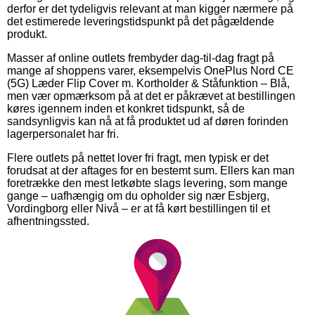
derfor er det tydeligvis relevant at man kigger nærmere på
det estimerede leveringstidspunkt på det pågældende
produkt.
Masser af online outlets frembyder dag-til-dag fragt på
mange af shoppens varer, eksempelvis OnePlus Nord CE
(5G) Læder Flip Cover m. Kortholder & Ståfunktion – Blå,
men vær opmærksom på at det er påkrævet at bestillingen
køres igennem inden et konkret tidspunkt, så de
sandsynligvis kan nå at få produktet ud af døren forinden
lagerpersonalet har fri.
Flere outlets på nettet lover fri fragt, men typisk er det
forudsat at der aftages for en bestemt sum. Ellers kan man
foretrække den mest letkøbte slags levering, som mange
gange – uafhængig om du opholder sig nær Esbjerg,
Vordingborg eller Nivå – er at få kørt bestillingen til et
afhentningssted.