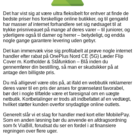
Det har vist sig at være ultra fleksibelt for enhver at finde de
bedste priser hos forskellige online butikker, og til gengæld
har masser af internet forhandlere set sig nødsaget til at
trykke prisniveauet på mange af deres varer – til juniorer, og
yderligere også til damer og herrer – betydeligt, og endda
nogle gange garantere levering uden gebyr.
Det kan immervæk vise sig profitabelt at prøve nogle internet
handler efter rabat på OnePlus Nord CE (5G) Læder Flip
Cover m. Kortholder & Ståfunktion – Blå inden du
gennemfører din bestilling, så man er skudsikker på at
antage den billigste pris.
Du må alligevel være obs på, at ifald en webbutik reklamerer
deres varer til en pris der anses for grænseløst favorabel,
bør det i nogle tilfælde være et faresignal om en uægte
netbutik. Kortbetalinger er trods alt indbefattet af en vedtægt,
hvilket støtter kunden overfor snydagtige online outlets.
Generelt slår vi et slag for handler med kort eller MobilePay.
Som en anden løsning bør du anvende en afdragsordning
som fx ViaBill, forudsat du ser en fordel i at finansiere
regningen over flere uger.