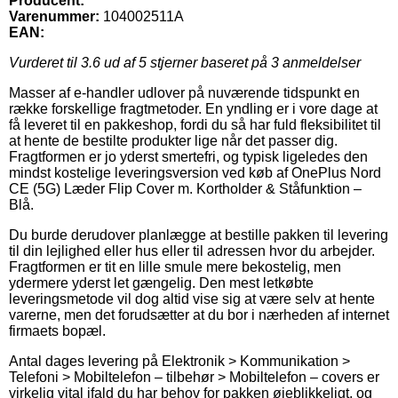
Producent:
Varenummer:
104002511A
EAN:
Vurderet til
3.6
ud af 5 stjerner baseret på
3
anmeldelser
Masser af e-handler udlover på nuværende tidspunkt en
række forskellige fragtmetoder. En yndling er i vore dage at
få leveret til en pakkeshop, fordi du så har fuld fleksibilitet til
at hente de bestilte produkter lige når det passer dig.
Fragtformen er jo yderst smertefri, og typisk ligeledes den
mindst kostelige leveringsversion ved køb af OnePlus Nord
CE (5G) Læder Flip Cover m. Kortholder & Ståfunktion –
Blå.
Du burde derudover planlægge at bestille pakken til levering
til din lejlighed eller hus eller til adressen hvor du arbejder.
Fragtformen er tit en lille smule mere bekostelig, men
ydermere yderst let gængelig. Den mest letkøbte
leveringsmetode vil dog altid vise sig at være selv at hente
varerne, men det forudsætter at du bor i nærheden af internet
firmaets bopæl.
Antal dages levering på Elektronik > Kommunikation >
Telefoni > Mobiltelefon – tilbehør > Mobiltelefon – covers er
virkelig vital ifald du har behov for pakken øjeblikkeligt, og