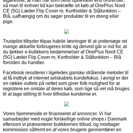
afgørende, at man når som helst opbevarer ens ordremail,
så man til enhver tid kan bekræfte sit køb af OnePlus Nord
CE (5G) Læder Flip Cover m. Kortholder & Ståfunktion –
Blå, uafhængig om du søger produkter til en dreng eller
pige.
Trustpilot tilbyder tilpas habile løsninger til at undersøge ret
mange aktuelle forbrugeres kritik og derved går vi ind for, at
du tjekker e-butikkens bedømmelser af OnePlus Nord CE
(5G) Læder Flip Cover m. Kortholder & Ståfunktion – Blå
forinden du handler.
Facebook resulterer i ligeledes ganske strålende metoder til
at få indtryk af internet selskabets kundefokus. I øvrigt er der
en række outlets på nettet som giver folk mulighed for at
registrere en omtale af deres køb, som lige så vel må bruges
til at tage stilling til hvor tilfredse kunderne er.
Vores hjemmeside er finansieret af annoncer. Vi har
samarbejder med nogle forskellige online shops i Danmark
eftersom vi præsenterer butikkernes tilbud, og modtager
kommission såfremt en af vores brugere gennemfører en