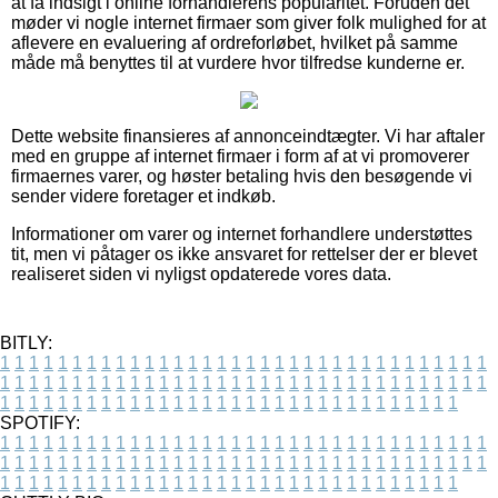
at få indsigt i online forhandlerens popularitet. Foruden det
møder vi nogle internet firmaer som giver folk mulighed for at
aflevere en evaluering af ordreforløbet, hvilket på samme
måde må benyttes til at vurdere hvor tilfredse kunderne er.
Dette website finansieres af annonceindtægter. Vi har aftaler
med en gruppe af internet firmaer i form af at vi promoverer
firmaernes varer, og høster betaling hvis den besøgende vi
sender videre foretager et indkøb.
Informationer om varer og internet forhandlere understøttes
tit, men vi påtager os ikke ansvaret for rettelser der er blevet
realiseret siden vi nyligst opdaterede vores data.
BITLY:
1
1
1
1
1
1
1
1
1
1
1
1
1
1
1
1
1
1
1
1
1
1
1
1
1
1
1
1
1
1
1
1
1
1
1
1
1
1
1
1
1
1
1
1
1
1
1
1
1
1
1
1
1
1
1
1
1
1
1
1
1
1
1
1
1
1
1
1
1
1
1
1
1
1
1
1
1
1
1
1
1
1
1
1
1
1
1
1
1
1
1
1
1
1
1
1
1
1
1
1
SPOTIFY:
1
1
1
1
1
1
1
1
1
1
1
1
1
1
1
1
1
1
1
1
1
1
1
1
1
1
1
1
1
1
1
1
1
1
1
1
1
1
1
1
1
1
1
1
1
1
1
1
1
1
1
1
1
1
1
1
1
1
1
1
1
1
1
1
1
1
1
1
1
1
1
1
1
1
1
1
1
1
1
1
1
1
1
1
1
1
1
1
1
1
1
1
1
1
1
1
1
1
1
1