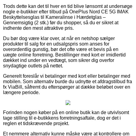
Trods dette kan det til hver en tid blive lønsomt at undersøge
nogle e-butikker efter tilbud på OnePlus Nord CE 5G IMAK
Beskyttelsesglas til Kameralinse i Hærdetglas –
Gennemsigtig (2 stk.) før du shopper, så du er sikret at
indhente den mest attraktive pris.
Du bør dog være klar over, at når en netshop sælger
produkter til salg for en udsalgspris som anses for
overordentlig gunstig, bør det ofte være et bevis på en
uægte online forretning. Bestillinger med kort er imidlertid
dækket ind under en vedtægt, som sikrer dig overfor
snydagtige outlets på nettet.
Generelt foreslår vi betalinger med kort eller betalinger med
mobilen. Som alternativ burde du udnytte et afdragstilbud fra
fx ViaBill, såfremt du efterspørger at dække beløbet over en
længere periode.
Forinden nogen køber på en online butik kan de utvivlsomt
tage stilling til e-butikkens forretningsaftale, dog er det i
reglen et tidskrævende projekt.
Et nemmere alternativ kunne måske være at kontrollere om