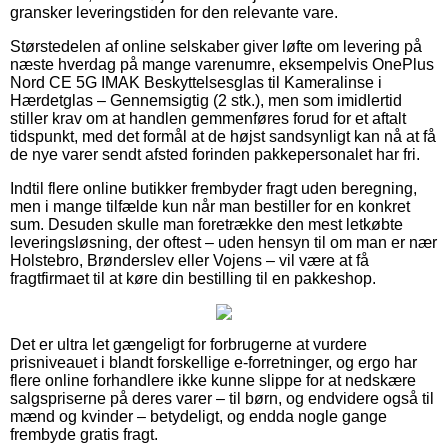
gransker leveringstiden for den relevante vare.
Størstedelen af online selskaber giver løfte om levering på
næste hverdag på mange varenumre, eksempelvis OnePlus
Nord CE 5G IMAK Beskyttelsesglas til Kameralinse i
Hærdetglas – Gennemsigtig (2 stk.), men som imidlertid
stiller krav om at handlen gemmenføres forud for et aftalt
tidspunkt, med det formål at de højst sandsynligt kan nå at få
de nye varer sendt afsted forinden pakkepersonalet har fri.
Indtil flere online butikker frembyder fragt uden beregning,
men i mange tilfælde kun når man bestiller for en konkret
sum. Desuden skulle man foretrække den mest letkøbte
leveringsløsning, der oftest – uden hensyn til om man er nær
Holstebro, Brønderslev eller Vojens – vil være at få
fragtfirmaet til at køre din bestilling til en pakkeshop.
Det er ultra let gængeligt for forbrugerne at vurdere
prisniveauet i blandt forskellige e-forretninger, og ergo har
flere online forhandlere ikke kunne slippe for at nedskære
salgspriserne på deres varer – til børn, og endvidere også til
mænd og kvinder – betydeligt, og endda nogle gange
frembyde gratis fragt.