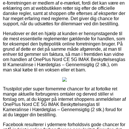
e-forretningen er medlem af e-mærket, fordi det kan være en
erklæring om at webbutikken retter sig efter de officielle
danske regler, samt at shoppen ofte efterses af eksperter der
har meget erfaring med reglerne. Det giver dig chance for
support, når du udsættes for dilemmaer ved din bestilling.
Herudover er det en hjælp at kunden er hensynstagende til
de mest essentielle reglementer gældende for handlen, som
for eksempel den byttepolitik online forretningen bruger. På
grund af dette er det på samme måde afgørende, at man til
enhver tid gemmer sin faktura, så man i fremtiden kan vidne
om handlen af OnePlus Nord CE 5G IMAK Beskyttelsesglas
til Kameralinse i Hærdetglas – Gennemsigtig (2 stk.), om
man skal købe til en voksen eller et barn.
Trustpilot yder super fornemme chancer for at fortolke ret
mange aktuelle forbrugeres omtaler og derved stiller vi
forslag om, at du kigger på internet shoppens anmeldelser af
OnePlus Nord CE 5G IMAK Beskyttelsesglas til
Kameralinse i Hærdetglas – Gennemsigtig (2 stk.) forud for
at du lægger din bestilling.
Facebook resulterer i ydermere forholdsvis gode chancer for