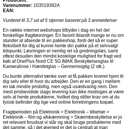
Producent:
Varenummer:
103519392A
EAN:
Vurderet til
3.7
ud af 5 stjerner baseret på
3
anmeldelser
En række internet webshops tilbyder i dag en hel del
forskellige fragtløsninger. En favorit iblandt mange er nu om
stunder at afsende til en pakkeshop, fordi det så er super
fleksibelt for dig at kunne hente din pakke på et selvvalgt
tidspunkt. Løsningen er nemlig ret så gnidningsløs, samt
oftest desuden den mindst kostelige mulighed for fragt ved
køb af OnePlus Nord CE 5G IMAK Beskyttelsesglas til
Kameralinse i Hærdetglas – Gennemsigtig (2 stk.).
Du burde alternativt tænke over at få pakken leveret hjem til
dig selv eller til hvor du arbejder. Den er en gang i mellem
en tak mindre prisbillig, men også usædvanlig nem. Den
mest prisbevidste slags levering kan ikke modsiges at være
selv at hente produkterne, hvilket dog stiller krav om at du
fysisk befinder dig lige ved online forretningens bopæl.
Fragtperioden på Elektronik > Elektronik – tilbehør >
Elektronik – film og afskærmning > Skærmbeskyttelse er jo
ret relevant forudsat vi står og skal bruge produkterne med
det samme, så i det øjemed er det jo centralt at man