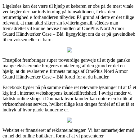
Ligeledes kan det være til hjælp at køberen er obs på de mest vitale
vedtægter der har indvirkning på transaktionen, f.eks. den
returrettighed e-forhandleren tilbyder. På grund af dette er det tillige
relevant, at man altid sikrer sin kvitteringsmail, således man
fremadrettet vil kunne bevise handlen af OnePlus Nord Armor
Guard Håndværker Case – Blå, ligegyldigt om du er på gaveindkøb
til en voksen eller et barn.
Trustpilot frembringer super troværdige genveje til at tyde ganske
mange eksisterende brugeres omtaler og af den grund er det en
hjælp, at du evaluerer e-firmaets ratings af OnePlus Nord Armor
Guard Håndværker Case – Blå forud for at du handler.
Facebook byder på på samme måde ret relevante løsninger til at få et
kig ind i internet webshoppens kundetilfredshed. I øvrigt møder vi
faktisk online shops i Danmark hvor kunder kan notere en kritik af
virksomhedens service, hvilket tillige kan drages fordel af til at få et
indtryk af hvor glade kunderne er.
Websitet er finansieret af reklameindtægter. Vi har samarbejder med
en hel del online butikker i form af at vi præsenterer