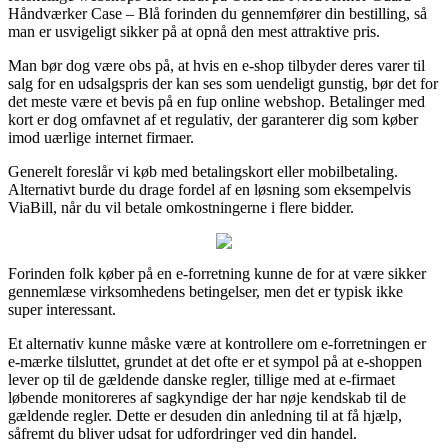
Håndværker Case – Blå forinden du gennemfører din bestilling, så
man er usvigeligt sikker på at opnå den mest attraktive pris.
Man bør dog være obs på, at hvis en e-shop tilbyder deres varer til
salg for en udsalgspris der kan ses som uendeligt gunstig, bør det for
det meste være et bevis på en fup online webshop. Betalinger med
kort er dog omfavnet af et regulativ, der garanterer dig som køber
imod uærlige internet firmaer.
Generelt foreslår vi køb med betalingskort eller mobilbetaling.
Alternativt burde du drage fordel af en løsning som eksempelvis
ViaBill, når du vil betale omkostningerne i flere bidder.
Forinden folk køber på en e-forretning kunne de for at være sikker
gennemlæse virksomhedens betingelser, men det er typisk ikke
super interessant.
Et alternativ kunne måske være at kontrollere om e-forretningen er
e-mærke tilsluttet, grundet at det ofte er et sympol på at e-shoppen
lever op til de gældende danske regler, tillige med at e-firmaet
løbende monitoreres af sagkyndige der har nøje kendskab til de
gældende regler. Dette er desuden din anledning til at få hjælp,
såfremt du bliver udsat for udfordringer ved din handel.