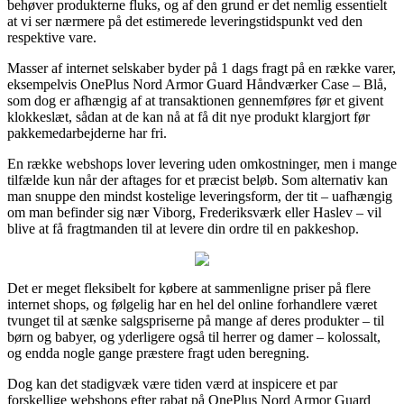
behøver produkterne fluks, og af den grund er det nemlig essentielt
at vi ser nærmere på det estimerede leveringstidspunkt ved den
respektive vare.
Masser af internet selskaber byder på 1 dags fragt på en række varer,
eksempelvis OnePlus Nord Armor Guard Håndværker Case – Blå,
som dog er afhængig af at transaktionen gennemføres før et givent
klokkeslæt, sådan at de kan nå at få dit nye produkt klargjort før
pakkemedarbejderne har fri.
En række webshops lover levering uden omkostninger, men i mange
tilfælde kun når der aftages for et præcist beløb. Som alternativ kan
man snuppe den mindst kostelige leveringsform, der tit – uafhængig
om man befinder sig nær Viborg, Frederiksværk eller Haslev – vil
blive at få fragtmanden til at levere din ordre til en pakkeshop.
Det er meget fleksibelt for købere at sammenligne priser på flere
internet shops, og følgelig har en hel del online forhandlere været
tvunget til at sænke salgspriserne på mange af deres produkter – til
børn og babyer, og yderligere også til herrer og damer – kolossalt,
og endda nogle gange præstere fragt uden beregning.
Dog kan det stadigvæk være tiden værd at inspicere et par
forskellige webshops efter rabat på OnePlus Nord Armor Guard