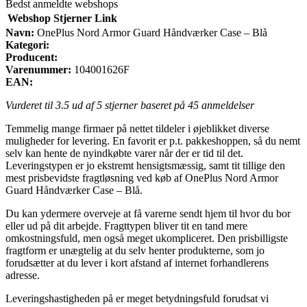
Bedst anmeldte webshops
Webshop
Stjerner
Link
Navn:
OnePlus Nord Armor Guard Håndværker Case – Blå
Kategori:
Producent:
Varenummer:
104001626F
EAN:
Vurderet til
3.5
ud af 5 stjerner baseret på
45
anmeldelser
Temmelig mange firmaer på nettet tildeler i øjeblikket diverse
muligheder for levering. En favorit er p.t. pakkeshoppen, så du nemt
selv kan hente de nyindkøbte varer når der er tid til det.
Leveringstypen er jo ekstremt hensigtsmæssig, samt tit tillige den
mest prisbevidste fragtløsning ved køb af OnePlus Nord Armor
Guard Håndværker Case – Blå.
Du kan ydermere overveje at få varerne sendt hjem til hvor du bor
eller ud på dit arbejde. Fragttypen bliver tit en tand mere
omkostningsfuld, men også meget ukompliceret. Den prisbilligste
fragtform er unægtelig at du selv henter produkterne, som jo
forudsætter at du lever i kort afstand af internet forhandlerens
adresse.
Leveringshastigheden på er meget betydningsfuld forudsat vi