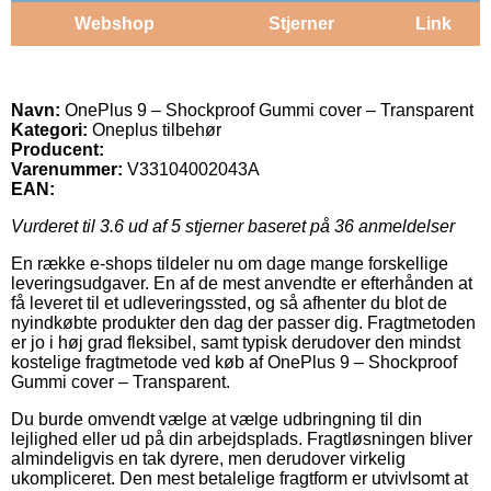
Webshop
Stjerner
Link
Navn:
OnePlus 9 – Shockproof Gummi cover – Transparent
Kategori:
Oneplus tilbehør
Producent:
Varenummer:
V33104002043A
EAN:
Vurderet til
3.6
ud af 5 stjerner baseret på
36
anmeldelser
En række e-shops tildeler nu om dage mange forskellige
leveringsudgaver. En af de mest anvendte er efterhånden at
få leveret til et udleveringssted, og så afhenter du blot de
nyindkøbte produkter den dag der passer dig. Fragtmetoden
er jo i høj grad fleksibel, samt typisk derudover den mindst
kostelige fragtmetode ved køb af OnePlus 9 – Shockproof
Gummi cover – Transparent.
Du burde omvendt vælge at vælge udbringning til din
lejlighed eller ud på din arbejdsplads. Fragtløsningen bliver
almindeligvis en tak dyrere, men derudover virkelig
ukompliceret. Den mest betalelige fragtform er utvivlsomt at