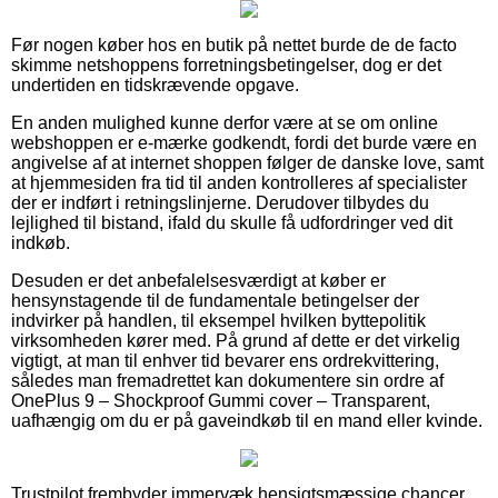
Før nogen køber hos en butik på nettet burde de de facto
skimme netshoppens forretningsbetingelser, dog er det
undertiden en tidskrævende opgave.
En anden mulighed kunne derfor være at se om online
webshoppen er e-mærke godkendt, fordi det burde være en
angivelse af at internet shoppen følger de danske love, samt
at hjemmesiden fra tid til anden kontrolleres af specialister
der er indført i retningslinjerne. Derudover tilbydes du
lejlighed til bistand, ifald du skulle få udfordringer ved dit
indkøb.
Desuden er det anbefalelsesværdigt at køber er
hensynstagende til de fundamentale betingelser der
indvirker på handlen, til eksempel hvilken byttepolitik
virksomheden kører med. På grund af dette er det virkelig
vigtigt, at man til enhver tid bevarer ens ordrekvittering,
således man fremadrettet kan dokumentere sin ordre af
OnePlus 9 – Shockproof Gummi cover – Transparent,
uafhængig om du er på gaveindkøb til en mand eller kvinde.
Trustpilot frembyder immervæk hensigtsmæssige chancer