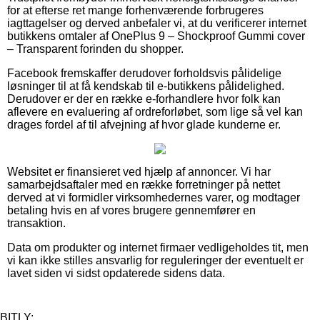
for at efterse ret mange forhenværende forbrugeres
iagttagelser og derved anbefaler vi, at du verificerer internet
butikkens omtaler af OnePlus 9 – Shockproof Gummi cover
– Transparent forinden du shopper.
Facebook fremskaffer derudover forholdsvis pålidelige
løsninger til at få kendskab til e-butikkens pålidelighed.
Derudover er der en række e-forhandlere hvor folk kan
aflevere en evaluering af ordreforløbet, som lige så vel kan
drages fordel af til afvejning af hvor glade kunderne er.
Websitet er finansieret ved hjælp af annoncer. Vi har
samarbejdsaftaler med en række forretninger på nettet
derved at vi formidler virksomhedernes varer, og modtager
betaling hvis en af vores brugere gennemfører en
transaktion.
Data om produkter og internet firmaer vedligeholdes tit, men
vi kan ikke stilles ansvarlig for reguleringer der eventuelt er
lavet siden vi sidst opdaterede sidens data.
BITLY: