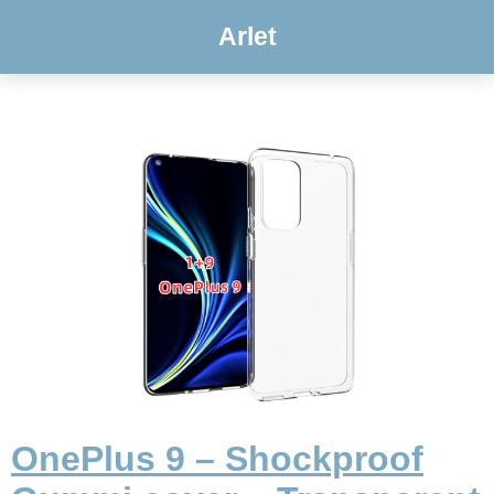
Arlet
OnePlus 9 – Shockproof