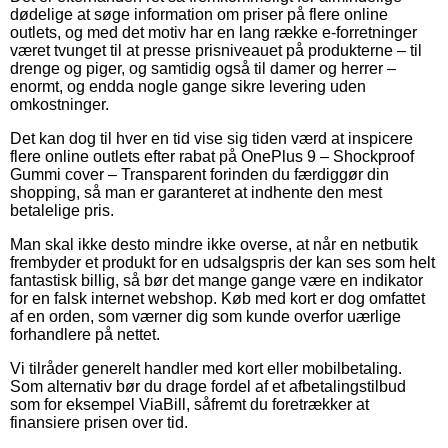
dødelige at søge information om priser på flere online
outlets, og med det motiv har en lang række e-forretninger
været tvunget til at presse prisniveauet på produkterne – til
drenge og piger, og samtidig også til damer og herrer –
enormt, og endda nogle gange sikre levering uden
omkostninger.
Det kan dog til hver en tid vise sig tiden værd at inspicere
flere online outlets efter rabat på OnePlus 9 – Shockproof
Gummi cover – Transparent forinden du færdiggør din
shopping, så man er garanteret at indhente den mest
betalelige pris.
Man skal ikke desto mindre ikke overse, at når en netbutik
frembyder et produkt for en udsalgspris der kan ses som helt
fantastisk billig, så bør det mange gange være en indikator
for en falsk internet webshop. Køb med kort er dog omfattet
af en orden, som værner dig som kunde overfor uærlige
forhandlere på nettet.
Vi tilråder generelt handler med kort eller mobilbetaling.
Som alternativ bør du drage fordel af et afbetalingstilbud
som for eksempel ViaBill, såfremt du foretrækker at
finansiere prisen over tid.