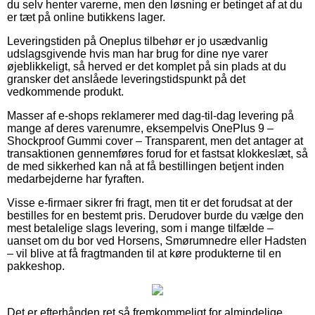
du selv henter varerne, men den løsning er betinget af at du
er tæt på online butikkens lager.
Leveringstiden på Oneplus tilbehør er jo usædvanlig
udslagsgivende hvis man har brug for dine nye varer
øjeblikkeligt, så herved er det komplet på sin plads at du
gransker det anslåede leveringstidspunkt på det
vedkommende produkt.
Masser af e-shops reklamerer med dag-til-dag levering på
mange af deres varenumre, eksempelvis OnePlus 9 –
Shockproof Gummi cover – Transparent, men det antager at
transaktionen gennemføres forud for et fastsat klokkeslæt, så
de med sikkerhed kan nå at få bestillingen betjent inden
medarbejderne har fyraften.
Visse e-firmaer sikrer fri fragt, men tit er det forudsat at der
bestilles for en bestemt pris. Derudover burde du vælge den
mest betalelige slags levering, som i mange tilfælde –
uanset om du bor ved Horsens, Smørumnedre eller Hadsten
– vil blive at få fragtmanden til at køre produkterne til en
pakkeshop.
Det er efterhånden ret så fremkommeligt for almindelige