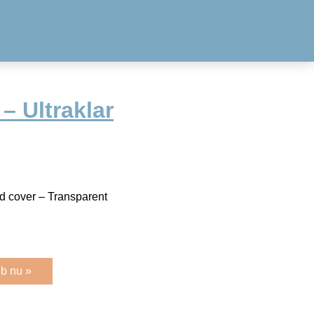
– Ultraklar
id cover – Transparent
b nu »