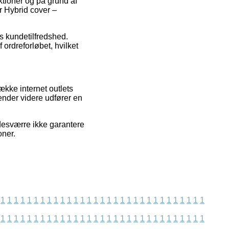
ektioner og på grund af
r Hybrid cover –
ts kundetilfredshed.
 ordreforløbet, hvilket
kke internet outlets
ender videre udfører en
desværre ikke garantere
oner.
1
1
1
1
1
1
1
1
1
1
1
1
1
1
1
1
1
1
1
1
1
1
1
1
1
1
1
1
1
1
1
1
1
1
1
1
1
1
1
1
1
1
1
1
1
1
1
1
1
1
1
1
1
1
1
1
1
1
1
1
1
1