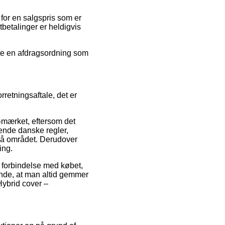
for en salgspris som er
rtbetalinger er heldigvis
te en afdragsordning som
retningsaftale, det er
-mærket, eftersom det
ende danske regler,
e på området. Derudover
ing.
 i forbindelse med købet,
ende, at man altid gemmer
Hybrid cover –