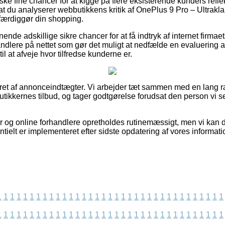
anske fine chancer for at kigge på flere eksisterende kunders refl
at du analyserer webbutikkens kritik af OnePlus 9 Pro – Ultrakla
færdiggør din shopping.
ende adskillige sikre chancer for at få indtryk af internet firmae
ndlere på nettet som gør det muligt at nedfælde en evaluering af
l at afveje hvor tilfredse kunderne er.
eret af annonceindtægter. Vi arbejder tæt sammen med en lang ræ
utikkernes tilbud, og tager godtgørelse forudsat den person vi s
 og online forhandlere opretholdes rutinemæssigt, men vi kan 
ntielt er implementeret efter sidste opdatering af vores informati
1
1
1
1
1
1
1
1
1
1
1
1
1
1
1
1
1
1
1
1
1
1
1
1
1
1
1
1
1
1
1
1
1
1
1
1
1
1
1
1
1
1
1
1
1
1
1
1
1
1
1
1
1
1
1
1
1
1
1
1
1
1
1
1
1
1
1
1
1
1