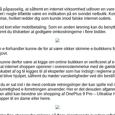
å påpasselig, at såfremt en internet virksomhed udlover en vare 
 det i nogle tilfælde være en indikation på en svindel netbutik. Ko
se, hvilket redder dig som kunde imod falske internet outlets.
ed kort eller mobilbetaling. Som en anden løsning kan du benyt
emt du tilstræber at godtgøre omkostningerne i flere bidder.
 e-forhandler kunne de for at være sikker skimme e-butikkens for
jovt.
nne derfor være at kigge om online butikken er verificeret af e
m at internet shoppen opererer i overensstemmelse med de gæld
lskabet af og til kigges til af eksperter som har indsigt i reglern
at blive hjulpet, såfremt du møder vanskeligheder ved din bestill
du er sat ind i de mest centrale retningslinjer der kan spille ind
urrettighed e-forretningen anvender. Her er det desuden afgør
man altid kan bevidne sin shopping af OnePlus 9 Pro – Ultraklar 
per til en dame eller herre.