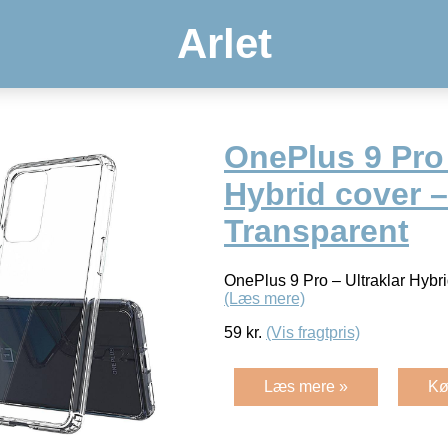
Arlet
OnePlus 9 Pro 
Hybrid cover –
Transparent
OnePlus 9 Pro – Ultraklar Hybr
(Læs mere)
59
kr.
(Vis fragtpris)
Læs mere »
Kø