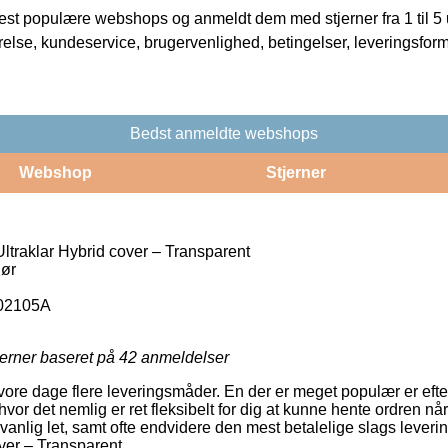
t populære webshops og anmeldt dem med stjerner fra 1 til 5 ud
rrelse, kundeservice, brugervenlighed, betingelser, leveringsfor
Bedst anmeldte webshops
Webshop
Stjerner
ltraklar Hybrid cover – Transparent
hør
02105A
jerner baseret på
42
anmeldelser
i vore dage flere leveringsmåder. En der er meget populær er eft
vor det nemlig er ret fleksibelt for dig at kunne hente ordren når
anlig let, samt ofte endvidere den mest betalelige slags lever
ver – Transparent.