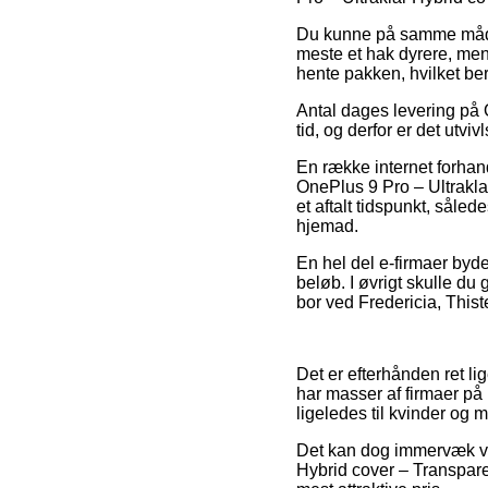
Du kunne på samme måde pr
meste et hak dyrere, men 
hente pakken, hvilket ber
Antal dages levering på 
tid, og derfor er det utvi
En række internet forhand
OnePlus 9 Pro – Ultrakla
et aftalt tidspunkt, såle
hjemad.
En hel del e-firmaer byde
beløb. I øvrigt skulle d
bor ved Fredericia, Thist
Det er efterhånden ret li
har masser af firmaer på
ligeledes til kvinder og 
Det kan dog immervæk vise
Hybrid cover – Transpare