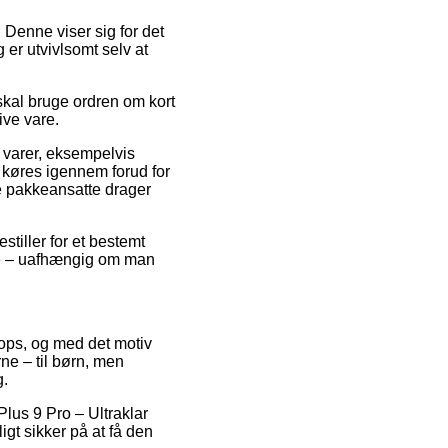
 Denne viser sig for det
 er utvivlsomt selv at
skal bruge ordren om kort
ive vare.
t varer, eksempelvis
 køres igennem forud for
 de pakkeansatte drager
stiller for et bestemt
lde – uafhængig om man
shops, og med det motiv
ne – til børn, men
g.
Plus 9 Pro – Ultraklar
gt sikker på at få den