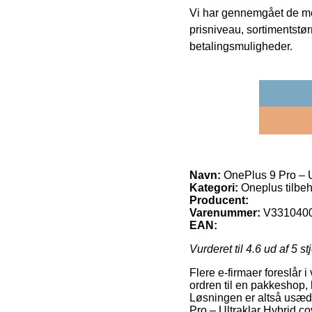
Vi har gennemgået de mes
prisniveau, sortimentstø
betalingsmuligheder.
Navn:
OnePlus 9 Pro – U
Kategori:
Oneplus tilbe
Producent:
Varenummer:
V331040
EAN:
Vurderet til
4.6
ud af 5 st
Flere e-firmaer foreslår 
ordren til en pakkeshop, h
Løsningen er altså usædv
Pro – Ultraklar Hybrid co