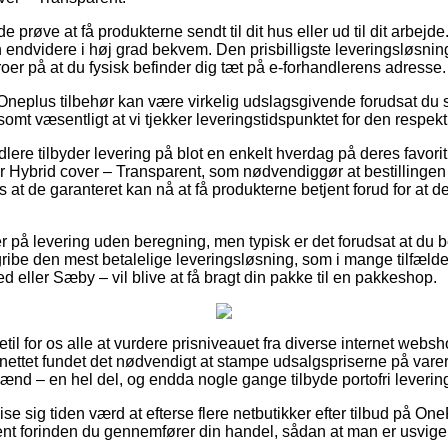
øve at få produkterne sendt til dit hus eller ud til dit arbejde.
endvidere i høj grad bekvem. Den prisbilligste leveringsløsning
oer på at du fysisk befinder dig tæt på e-forhandlerens adresse.
Oneplus tilbehør kan være virkelig udslagsgivende forudsat du 
vlsomt væsentligt at vi tjekker leveringstidspunktet for den respekt
lere tilbyder levering på blot en enkelt hverdag på deres favori
r Hybrid cover – Transparent, som nødvendiggør at bestillingen
des at de garanteret kan nå at få produkterne betjent forud for at
r på levering uden beregning, men typisk er det forudsat at du be
u gribe den mest betalelige leveringsløsning, som i mange tilfæ
ed eller Sæby – vil blive at få bragt din pakke til en pakkeshop.
getil for os alle at vurdere prisniveauet fra diverse internet web
 nettet fundet det nødvendigt at stampe udsalgspriserne på varer
mænd – en hel del, og endda nogle gange tilbyde portofri leverin
 sig tiden værd at efterse flere netbutikker efter tilbud på One
nt forinden du gennemfører din handel, sådan at man er usvigeli