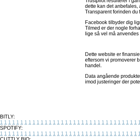
Trustpilot resulterer i g
dette kan det anbefales, 
Transparent forinden du 
Facebook tilbyder dig lign
Tilmed er der nogle forha
lige så vel må anvendes ti
Dette website er finansi
eftersom vi promoverer b
handel.
Data angående produkter
imod justeringer der pote
BITLY:
1
1
1
1
1
1
1
1
1
1
1
1
1
1
1
1
1
1
1
1
1
1
1
1
1
1
1
1
1
1
1
1
1
1
SPOTIFY:
1
1
1
1
1
1
1
1
1
1
1
1
1
1
1
1
1
1
1
1
1
1
1
1
1
1
1
1
1
1
1
1
1
1
CUTTLY BIO: