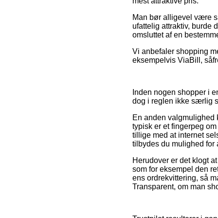
mest attraktive pris.
Man bør alligevel være s
ufattelig attraktiv, burde
omsluttet af en bestemmel
Vi anbefaler shopping m
eksempelvis ViaBill, såfr
Inden nogen shopper i en
dog i reglen ikke særlig s
En anden valgmulighed ku
typisk er et fingerpeg o
tillige med at internet se
tilbydes du mulighed for 
Herudover er det klogt at 
som for eksempel den ret
ens ordrekvittering, så 
Transparent, om man shop