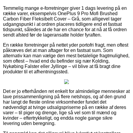
Temmelig mange e-forretninger giver 1 dags levering på en
række varer, eksempelvis OnePlus 9 Pro Mofi Brushed
Carbon Fiber Fleksibelt Cover – Grå, som alligevel tager
udgangspunkt i at ordren placeres tidligere end et fastsat
tidspunkt, således at de har en chance for at nå at få ordren
sendt afsted før de lageransatte holder fyraften.
En række forretninger på nettet yder portofri fragt, men oftest
påkræves det at man aftager for en fastsat sum. Som
alternativ kan man vælge den mest betalelige fragtmulighed,
som oftest – hvad end du befinder sig nær Kolding,
Nykøbing Falster eller Jyllinge – vil blive at få bragt dine
produkter til et afhentningssted.
Det er jo efterhånden ret enkelt for almindelige mennesker at
lave prissammenligning på flere netshops, og af den grund
har langt de fleste online virksomheder fundet det
nødvendigt at tvinge udsalgspriserne på en række af deres
varer – til piger og drenge, lige så vel som til mænd og
kvinder – eftertrykkeligt, og endda nogle gange sikre
levering uden beregning.