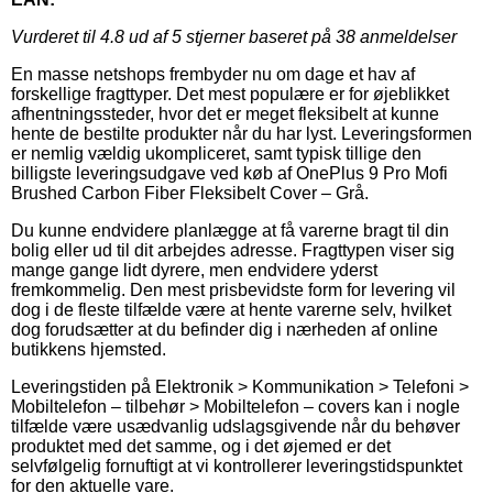
Vurderet til
4.8
ud af 5 stjerner baseret på
38
anmeldelser
En masse netshops frembyder nu om dage et hav af
forskellige fragttyper. Det mest populære er for øjeblikket
afhentningssteder, hvor det er meget fleksibelt at kunne
hente de bestilte produkter når du har lyst. Leveringsformen
er nemlig vældig ukompliceret, samt typisk tillige den
billigste leveringsudgave ved køb af OnePlus 9 Pro Mofi
Brushed Carbon Fiber Fleksibelt Cover – Grå.
Du kunne endvidere planlægge at få varerne bragt til din
bolig eller ud til dit arbejdes adresse. Fragttypen viser sig
mange gange lidt dyrere, men endvidere yderst
fremkommelig. Den mest prisbevidste form for levering vil
dog i de fleste tilfælde være at hente varerne selv, hvilket
dog forudsætter at du befinder dig i nærheden af online
butikkens hjemsted.
Leveringstiden på Elektronik > Kommunikation > Telefoni >
Mobiltelefon – tilbehør > Mobiltelefon – covers kan i nogle
tilfælde være usædvanlig udslagsgivende når du behøver
produktet med det samme, og i det øjemed er det
selvfølgelig fornuftigt at vi kontrollerer leveringstidspunktet
for den aktuelle vare.