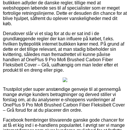
butikken adlyder de danske regler, tillige med at
webshoppen løbende ses til af specialister som er meget
fortrolige retningslinjerne. Dette er desuden din chance for at
blive hjulpet, såfremt du oplever vanskeligheder med dit
køb.
Derudover slår vi et slag for at du er sat ind i de
grundlæggende regler der kan influere på købet, f.eks.
hvilken byttepolitik internet butikken kører med. På grund af
dette er det tillige relevant, at man stadig bibeholder sin
kvittering, således man fremadrettet vil kunne påvise
handlen af OnePlus 9 Pro Mofi Brushed Carbon Fiber
Fleksibelt Cover – Grå, uafhængig om man leder efter et
produkt til en dreng eller pige.
Trustpilot yder super anstændige genveje til at gennemgå
mange øvrige kunders betragtninger og derved stiller vi
forslag om, at du analyserer e-shoppens vurderinger af
OnePlus 9 Pro Mofi Brushed Carbon Fiber Fleksibelt Cover
– Grå forud for at du placerer din ordre.
Facebook frembringer tilsvarende ganske gode chancer for
at få et kig ind i e-handlens popularitet. I øvrigt ser vi mange