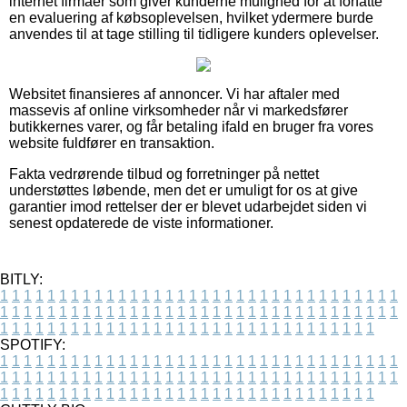
internet firmaer som giver kunderne mulighed for at forfatte
en evaluering af købsoplevelsen, hvilket ydermere burde
anvendes til at tage stilling til tidligere kunders oplevelser.
Websitet finansieres af annoncer. Vi har aftaler med
massevis af online virksomheder når vi markedsfører
butikkernes varer, og får betaling ifald en bruger fra vores
website fuldfører en transaktion.
Fakta vedrørende tilbud og forretninger på nettet
understøttes løbende, men det er umuligt for os at give
garantier imod rettelser der er blevet udarbejdet siden vi
senest opdaterede de viste informationer.
BITLY:
1
1
1
1
1
1
1
1
1
1
1
1
1
1
1
1
1
1
1
1
1
1
1
1
1
1
1
1
1
1
1
1
1
1
1
1
1
1
1
1
1
1
1
1
1
1
1
1
1
1
1
1
1
1
1
1
1
1
1
1
1
1
1
1
1
1
1
1
1
1
1
1
1
1
1
1
1
1
1
1
1
1
1
1
1
1
1
1
1
1
1
1
1
1
1
1
1
1
1
1
SPOTIFY:
1
1
1
1
1
1
1
1
1
1
1
1
1
1
1
1
1
1
1
1
1
1
1
1
1
1
1
1
1
1
1
1
1
1
1
1
1
1
1
1
1
1
1
1
1
1
1
1
1
1
1
1
1
1
1
1
1
1
1
1
1
1
1
1
1
1
1
1
1
1
1
1
1
1
1
1
1
1
1
1
1
1
1
1
1
1
1
1
1
1
1
1
1
1
1
1
1
1
1
1