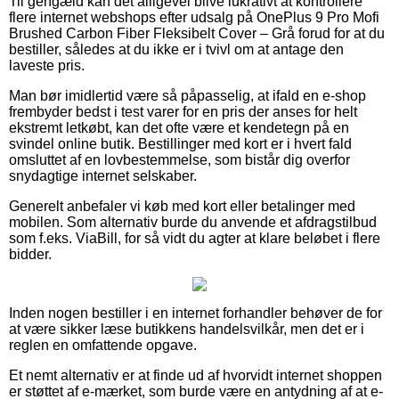
Til gengæld kan det alligevel blive lukrativt at kontrollere
flere internet webshops efter udsalg på OnePlus 9 Pro Mofi
Brushed Carbon Fiber Fleksibelt Cover – Grå forud for at du
bestiller, således at du ikke er i tvivl om at antage den
laveste pris.
Man bør imidlertid være så påpasselig, at ifald en e-shop
frembyder bedst i test varer for en pris der anses for helt
ekstremt letkøbt, kan det ofte være et kendetegn på en
svindel online butik. Bestillinger med kort er i hvert fald
omsluttet af en lovbestemmelse, som bistår dig overfor
snydagtige internet selskaber.
Generelt anbefaler vi køb med kort eller betalinger med
mobilen. Som alternativ burde du anvende et afdragstilbud
som f.eks. ViaBill, for så vidt du agter at klare beløbet i flere
bidder.
Inden nogen bestiller i en internet forhandler behøver de for
at være sikker læse butikkens handelsvilkår, men det er i
reglen en omfattende opgave.
Et nemt alternativ er at finde ud af hvorvidt internet shoppen
er støttet af e-mærket, som burde være en antydning af at e-