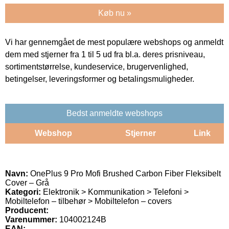
Køb nu »
Vi har gennemgået de mest populære webshops og anmeldt
dem med stjerner fra 1 til 5 ud fra bl.a. deres prisniveau,
sortimentstørrelse, kundeservice, brugervenlighed,
betingelser, leveringsformer og betalingsmuligheder.
Bedst anmeldte webshops
Webshop
Stjerner
Link
Navn:
OnePlus 9 Pro Mofi Brushed Carbon Fiber Fleksibelt
Cover – Grå
Kategori:
Elektronik > Kommunikation > Telefoni >
Mobiltelefon – tilbehør > Mobiltelefon – covers
Producent:
Varenummer:
104002124B
EAN: