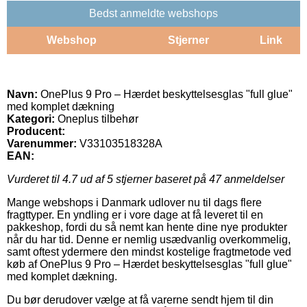
Bedst anmeldte webshops
Webshop
Stjerner
Link
Navn:
OnePlus 9 Pro – Hærdet beskyttelsesglas "full glue"
med komplet dækning
Kategori:
Oneplus tilbehør
Producent:
Varenummer:
V33103518328A
EAN:
Vurderet til
4.7
ud af 5 stjerner baseret på
47
anmeldelser
Mange webshops i Danmark udlover nu til dags flere
fragttyper. En yndling er i vore dage at få leveret til en
pakkeshop, fordi du så nemt kan hente dine nye produkter
når du har tid. Denne er nemlig usædvanlig overkommelig,
samt oftest ydermere den mindst kostelige fragtmetode ved
køb af OnePlus 9 Pro – Hærdet beskyttelsesglas "full glue"
med komplet dækning.
Du bør derudover vælge at få varerne sendt hjem til din