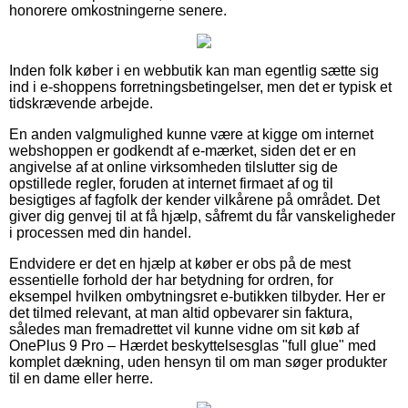
honorere omkostningerne senere.
Inden folk køber i en webbutik kan man egentlig sætte sig
ind i e-shoppens forretningsbetingelser, men det er typisk et
tidskrævende arbejde.
En anden valgmulighed kunne være at kigge om internet
webshoppen er godkendt af e-mærket, siden det er en
angivelse af at online virksomheden tilslutter sig de
opstillede regler, foruden at internet firmaet af og til
besigtiges af fagfolk der kender vilkårene på området. Det
giver dig genvej til at få hjælp, såfremt du får vanskeligheder
i processen med din handel.
Endvidere er det en hjælp at køber er obs på de mest
essentielle forhold der har betydning for ordren, for
eksempel hvilken ombytningsret e-butikken tilbyder. Her er
det tilmed relevant, at man altid opbevarer sin faktura,
således man fremadrettet vil kunne vidne om sit køb af
OnePlus 9 Pro – Hærdet beskyttelsesglas "full glue" med
komplet dækning, uden hensyn til om man søger produkter
til en dame eller herre.