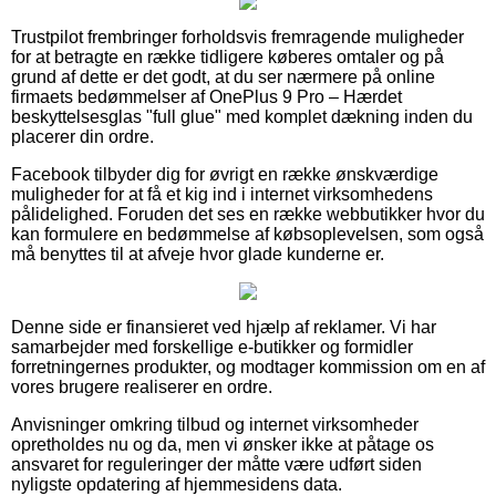
Trustpilot frembringer forholdsvis fremragende muligheder
for at betragte en række tidligere køberes omtaler og på
grund af dette er det godt, at du ser nærmere på online
firmaets bedømmelser af OnePlus 9 Pro – Hærdet
beskyttelsesglas "full glue" med komplet dækning inden du
placerer din ordre.
Facebook tilbyder dig for øvrigt en række ønskværdige
muligheder for at få et kig ind i internet virksomhedens
pålidelighed. Foruden det ses en række webbutikker hvor du
kan formulere en bedømmelse af købsoplevelsen, som også
må benyttes til at afveje hvor glade kunderne er.
Denne side er finansieret ved hjælp af reklamer. Vi har
samarbejder med forskellige e-butikker og formidler
forretningernes produkter, og modtager kommission om en af
vores brugere realiserer en ordre.
Anvisninger omkring tilbud og internet virksomheder
opretholdes nu og da, men vi ønsker ikke at påtage os
ansvaret for reguleringer der måtte være udført siden
nyligste opdatering af hjemmesidens data.