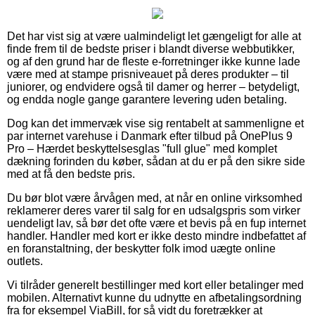
Det har vist sig at være ualmindeligt let gængeligt for alle at
finde frem til de bedste priser i blandt diverse webbutikker,
og af den grund har de fleste e-forretninger ikke kunne lade
være med at stampe prisniveauet på deres produkter – til
juniorer, og endvidere også til damer og herrer – betydeligt,
og endda nogle gange garantere levering uden betaling.
Dog kan det immervæk vise sig rentabelt at sammenligne et
par internet varehuse i Danmark efter tilbud på OnePlus 9
Pro – Hærdet beskyttelsesglas "full glue" med komplet
dækning forinden du køber, sådan at du er på den sikre side
med at få den bedste pris.
Du bør blot være årvågen med, at når en online virksomhed
reklamerer deres varer til salg for en udsalgspris som virker
uendeligt lav, så bør det ofte være et bevis på en fup internet
handler. Handler med kort er ikke desto mindre indbefattet af
en foranstaltning, der beskytter folk imod uægte online
outlets.
Vi tilråder generelt bestillinger med kort eller betalinger med
mobilen. Alternativt kunne du udnytte en afbetalingsordning
fra for eksempel ViaBill, for så vidt du foretrækker at