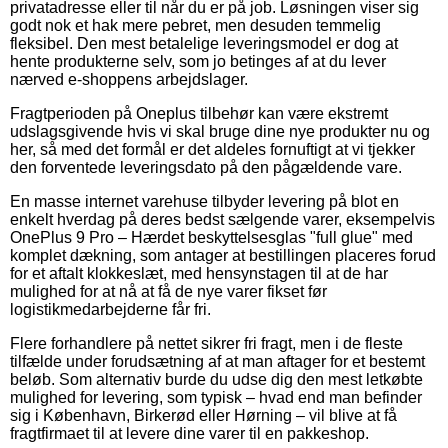
privatadresse eller til når du er på job. Løsningen viser sig
godt nok et hak mere pebret, men desuden temmelig
fleksibel. Den mest betalelige leveringsmodel er dog at
hente produkterne selv, som jo betinges af at du lever
nærved e-shoppens arbejdslager.
Fragtperioden på Oneplus tilbehør kan være ekstremt
udslagsgivende hvis vi skal bruge dine nye produkter nu og
her, så med det formål er det aldeles fornuftigt at vi tjekker
den forventede leveringsdato på den pågældende vare.
En masse internet varehuse tilbyder levering på blot en
enkelt hverdag på deres bedst sælgende varer, eksempelvis
OnePlus 9 Pro – Hærdet beskyttelsesglas "full glue" med
komplet dækning, som antager at bestillingen placeres forud
for et aftalt klokkeslæt, med hensynstagen til at de har
mulighed for at nå at få de nye varer fikset før
logistikmedarbejderne får fri.
Flere forhandlere på nettet sikrer fri fragt, men i de fleste
tilfælde under forudsætning af at man aftager for et bestemt
beløb. Som alternativ burde du udse dig den mest letkøbte
mulighed for levering, som typisk – hvad end man befinder
sig i København, Birkerød eller Hørning – vil blive at få
fragtfirmaet til at levere dine varer til en pakkeshop.