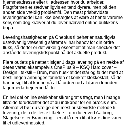
hjemmeadresse eller til adressen hvor du arbejder.
Fragtformen er sædvanligvis en tand dyrere, men på den
anden side vældig problemfri. Den mest prisbevidste
leveringsmodel kan ikke benægtes at være at hente varerne
selv, som dog kræver at du lever nærved online butikkens
bopæl.
Leveringshastigheden på Oneplus tilbehør er naturligvis
usædvanlig væsentlig såfremt vi har behov for din ordre
fluks, så derfor er det virkelig essentielt at man checker det
anslåede leveringstidspunkt på det aktuelle produkt.
Flere outlets på nettet tilsiger 1 dags levering på en række af
deres varer, eksempelvis OnePlus 9 – KSQ Hard cover –
Design i tekstil – Brun, men husk at det står og falder med at
bestillingen anbringes forinden et konkret klokkeslæt, så de
har udsigt til at kunne nå at få ordren ud af døren forinden
lagermedarbejderne får fri.
En hel del online selskaber sikrer gratis fragt, men i mange
tilfælde forudsætter det at du indkøber for en præcis sum.
Alternativt bør du vælge den mest prisbevidste metode til
levering, der i de fleste tilfælde – om du er ved Aalborg,
Slagelse eller Bramming – er at få dem til at køre dine varer
til et udleveringssted.