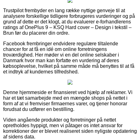
Trustpilot frembyder en lang række nyttige genveje til at
analysere forskellige tidligere forbrugeres vurderinger og på
grund af dette er det klogt, at du evaluerer e-forhandlerens
ratings af OnePlus 9 – KSQ Hard cover – Design i tekstil –
Brun før du placerer din ordre.
Facebook frembringer endvidere regulære tiltalende
chancer for at få en idé om online forretningens
troværdighed. Her møder vi en del online selskaber i
Danmark hvor man kan forfatte en vurdering af deres
købsoplevelse, hvilket på samme måde må benyttes til at få
et indtryk af kundernes tilfredshed.
Denne hjemmeside er finansieret ved hjælp af reklamer. Vi
har et tæt samarbejde med en mængde shops på nettet i
form af at vi fremviser firmaernes varer, og tjener honorar
forudsat du udfører en bestilling.
Viden angående produkter og forretninger på nettet
opretholdes hyppigt, men vi påtager os intet ansvar for
korrektioner der er blevet realiseret siden nyligste opdatering
af sidens data.