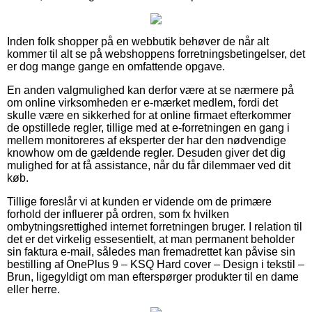
Inden folk shopper på en webbutik behøver de når alt
kommer til alt se på webshoppens forretningsbetingelser, det
er dog mange gange en omfattende opgave.
En anden valgmulighed kan derfor være at se nærmere på
om online virksomheden er e-mærket medlem, fordi det
skulle være en sikkerhed for at online firmaet efterkommer
de opstillede regler, tillige med at e-forretningen en gang i
mellem monitoreres af eksperter der har den nødvendige
knowhow om de gældende regler. Desuden giver det dig
mulighed for at få assistance, når du får dilemmaer ved dit
køb.
Tillige foreslår vi at kunden er vidende om de primære
forhold der influerer på ordren, som fx hvilken
ombytningsrettighed internet forretningen bruger. I relation til
det er det virkelig essesentielt, at man permanent beholder
sin faktura e-mail, således man fremadrettet kan påvise sin
bestilling af OnePlus 9 – KSQ Hard cover – Design i tekstil –
Brun, ligegyldigt om man efterspørger produkter til en dame
eller herre.