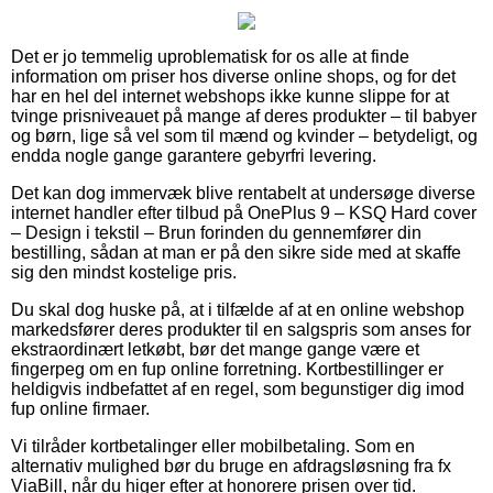
Det er jo temmelig uproblematisk for os alle at finde
information om priser hos diverse online shops, og for det
har en hel del internet webshops ikke kunne slippe for at
tvinge prisniveauet på mange af deres produkter – til babyer
og børn, lige så vel som til mænd og kvinder – betydeligt, og
endda nogle gange garantere gebyrfri levering.
Det kan dog immervæk blive rentabelt at undersøge diverse
internet handler efter tilbud på OnePlus 9 – KSQ Hard cover
– Design i tekstil – Brun forinden du gennemfører din
bestilling, sådan at man er på den sikre side med at skaffe
sig den mindst kostelige pris.
Du skal dog huske på, at i tilfælde af at en online webshop
markedsfører deres produkter til en salgspris som anses for
ekstraordinært letkøbt, bør det mange gange være et
fingerpeg om en fup online forretning. Kortbestillinger er
heldigvis indbefattet af en regel, som begunstiger dig imod
fup online firmaer.
Vi tilråder kortbetalinger eller mobilbetaling. Som en
alternativ mulighed bør du bruge en afdragsløsning fra fx
ViaBill, når du higer efter at honorere prisen over tid.