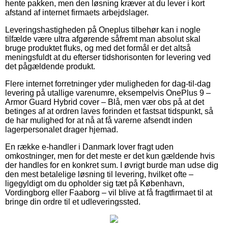
hente pakken, men den løsning kræver at du lever i kort
afstand af internet firmaets arbejdslager.
Leveringshastigheden på Oneplus tilbehør kan i nogle
tilfælde være ultra afgørende såfremt man absolut skal
bruge produktet fluks, og med det formål er det altså
meningsfuldt at du efterser tidshorisonten for levering ved
det pågældende produkt.
Flere internet forretninger yder muligheden for dag-til-dag
levering på utallige varenumre, eksempelvis OnePlus 9 –
Armor Guard Hybrid cover – Blå, men vær obs på at det
betinges af at ordren laves forinden et fastsat tidspunkt, så
de har mulighed for at nå at få varerne afsendt inden
lagerpersonalet drager hjemad.
En række e-handler i Danmark lover fragt uden
omkostninger, men for det meste er det kun gældende hvis
der handles for en konkret sum. I øvrigt burde man udse dig
den mest betalelige løsning til levering, hvilket ofte –
ligegyldigt om du opholder sig tæt på København,
Vordingborg eller Faaborg – vil blive at få fragtfirmaet til at
bringe din ordre til et udleveringssted.