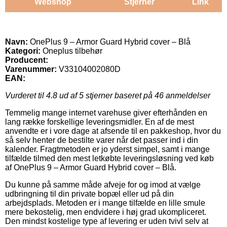
Webshop
Stjerner
Link
Navn:
OnePlus 9 – Armor Guard Hybrid cover – Blå
Kategori:
Oneplus tilbehør
Producent:
Varenummer:
V33104002080D
EAN:
Vurderet til
4.8
ud af 5 stjerner baseret på
46
anmeldelser
Temmelig mange internet varehuse giver efterhånden en
lang række forskellige leveringsmidler. En af de mest
anvendte er i vore dage at afsende til en pakkeshop, hvor du
så selv henter de bestilte varer når det passer ind i din
kalender. Fragtmetoden er jo yderst simpel, samt i mange
tilfælde tilmed den mest letkøbte leveringsløsning ved køb
af OnePlus 9 – Armor Guard Hybrid cover – Blå.
Du kunne på samme måde afveje for og imod at vælge
udbringning til din private bopæl eller ud på din
arbejdsplads. Metoden er i mange tilfælde en lille smule
mere bekostelig, men endvidere i høj grad ukompliceret.
Den mindst kostelige type af levering er uden tvivl selv at