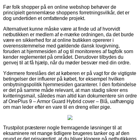
Før folk shopper på en online webshop behøver de
principielt gennemlæse shoppens forretningsvilkår, det er
dog undertiden et omfattende projekt.
Alternativet kunne måske være at finde ud af hvorvidt
netbutikken er medlem af e-mærke ordningen, da det burde
være en sikkerhed for at online butikken opererer i
overensstemmelse med gældende dansk lovgivning,
foruden at hjemmesiden af og til monitoreres af fagfolk som
kender reglementet på området. Derudover tilbydes du
genvej til at få hjælp, når du møder besvær med din ordre.
Ydermere foreslåes det at køberen er på vagt for de vigtigste
betingelser der influerer på købet, for eksempel hvilken
ombytningspolitik hjemmesiden garanterer. I den forbindelse
er det på samme måde relevant, at man stadig sikrer ens
kvitteringsmail, således man altid kan dokumentere sin ordre
af OnePlus 9 – Armor Guard Hybrid cover – Blå, uafhængig
om man leder efter en vare til en dreng eller pige.
Trustpilot præsterer nogle fremragende løsninger til at
eksaminere ret mange tidligere brugeres tanker og af den
grund er det prisværdigt, at du bliver klogere på netbutikkens