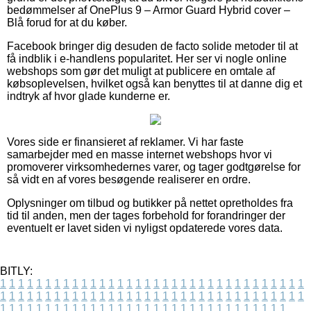
bedømmelser af OnePlus 9 – Armor Guard Hybrid cover –
Blå forud for at du køber.
Facebook bringer dig desuden de facto solide metoder til at
få indblik i e-handlens popularitet. Her ser vi nogle online
webshops som gør det muligt at publicere en omtale af
købsoplevelsen, hvilket også kan benyttes til at danne dig et
indtryk af hvor glade kunderne er.
Vores side er finansieret af reklamer. Vi har faste
samarbejder med en masse internet webshops hvor vi
promoverer virksomhedernes varer, og tager godtgørelse for
så vidt en af vores besøgende realiserer en ordre.
Oplysninger om tilbud og butikker på nettet opretholdes fra
tid til anden, men der tages forbehold for forandringer der
eventuelt er lavet siden vi nyligst opdaterede vores data.
BITLY:
1
1
1
1
1
1
1
1
1
1
1
1
1
1
1
1
1
1
1
1
1
1
1
1
1
1
1
1
1
1
1
1
1
1
1
1
1
1
1
1
1
1
1
1
1
1
1
1
1
1
1
1
1
1
1
1
1
1
1
1
1
1
1
1
1
1
1
1
1
1
1
1
1
1
1
1
1
1
1
1
1
1
1
1
1
1
1
1
1
1
1
1
1
1
1
1
1
1
1
1