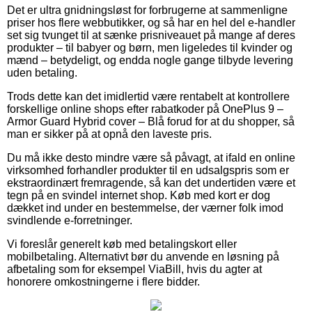
Det er ultra gnidningsløst for forbrugerne at sammenligne
priser hos flere webbutikker, og så har en hel del e-handler
set sig tvunget til at sænke prisniveauet på mange af deres
produkter – til babyer og børn, men ligeledes til kvinder og
mænd – betydeligt, og endda nogle gange tilbyde levering
uden betaling.
Trods dette kan det imidlertid være rentabelt at kontrollere
forskellige online shops efter rabatkoder på OnePlus 9 –
Armor Guard Hybrid cover – Blå forud for at du shopper, så
man er sikker på at opnå den laveste pris.
Du må ikke desto mindre være så påvagt, at ifald en online
virksomhed forhandler produkter til en udsalgspris som er
ekstraordinært fremragende, så kan det undertiden være et
tegn på en svindel internet shop. Køb med kort er dog
dækket ind under en bestemmelse, der værner folk imod
svindlende e-forretninger.
Vi foreslår generelt køb med betalingskort eller
mobilbetaling. Alternativt bør du anvende en løsning på
afbetaling som for eksempel ViaBill, hvis du agter at
honorere omkostningerne i flere bidder.