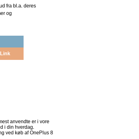
 fra bl.a. deres
mer og
Link
mest anvendte er i vore
d i din hverdag.
ing ved køb af OnePlus 8