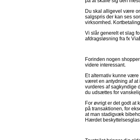
på at skaffe sig den mest 
Du skal alligevel være omh
salgspris der kan ses som
virksomhed. Kortbetalinge
Vi slår generelt et slag f
afdragsløsning fra fx Via
Forinden nogen shopper i
videre interessant.
Et alternativ kunne være 
været en antydning af at 
vurderes af sagkyndige de
du udsættes for vanskeli
For øvrigt er det godt a
på transaktionen, for eks
at man stadigvæk bibehol
Hærdet beskyttelsesglas 