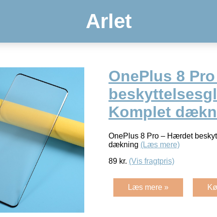
Arlet
OnePlus 8 Pro
beskyttelsesgl
Komplet dækn
OnePlus 8 Pro – Hærdet beskyt
dækning
(Læs mere)
89
kr.
(Vis fragtpris)
Læs mere »
Kø