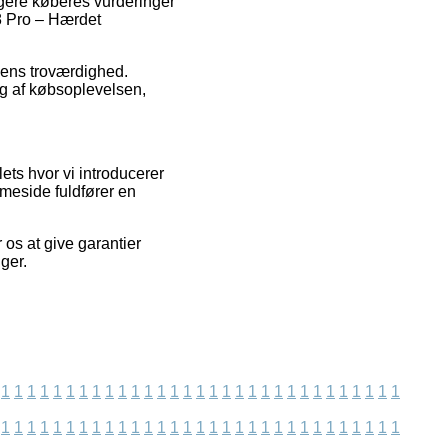
igere køberes vurderinger
 8 Pro – Hærdet
pens troværdighed.
ng af købsoplevelsen,
ets hvor vi introducerer
mmeside fuldfører en
 os at give garantier
ger.
1
1
1
1
1
1
1
1
1
1
1
1
1
1
1
1
1
1
1
1
1
1
1
1
1
1
1
1
1
1
1
1
1
1
1
1
1
1
1
1
1
1
1
1
1
1
1
1
1
1
1
1
1
1
1
1
1
1
1
1
1
1