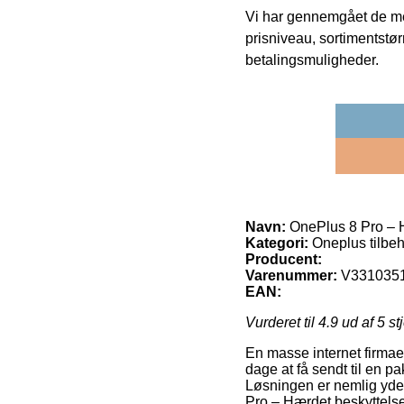
Vi har gennemgået de mes
prisniveau, sortimentstø
betalingsmuligheder.
Navn:
OnePlus 8 Pro – 
Kategori:
Oneplus tilbe
Producent:
Varenummer:
V331035
EAN:
Vurderet til
4.9
ud af 5 st
En masse internet firmaer
dage at få sendt til en p
Løsningen er nemlig yder
Pro – Hærdet beskyttels