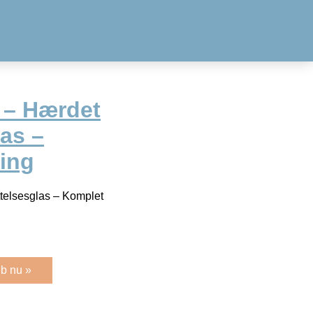
 – Hærdet
as –
ing
telsesglas – Komplet
b nu »