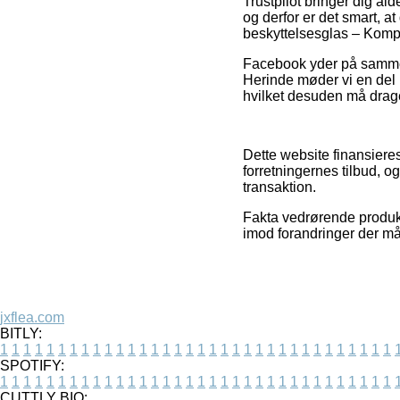
Trustpilot bringer dig a
og derfor er det smart, a
beskyttelsesglas – Kompl
Facebook yder på samme 
Herinde møder vi en del 
hvilket desuden må drages
Dette website finansieres
forretningernes tilbud, o
transaktion.
Fakta vedrørende produkte
imod forandringer der må
jxflea.com
BITLY:
1
1
1
1
1
1
1
1
1
1
1
1
1
1
1
1
1
1
1
1
1
1
1
1
1
1
1
1
1
1
1
1
1
1
SPOTIFY:
1
1
1
1
1
1
1
1
1
1
1
1
1
1
1
1
1
1
1
1
1
1
1
1
1
1
1
1
1
1
1
1
1
1
CUTTLY BIO: