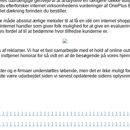
ldeles uafhængige genveje til at analysere en længere række tidl
t du efterforsker internet virksomhedens vurderinger af OnePlus
et dækning forinden du bestiller.
måde absolut ærlige metoder til at få en idé om internet shop
internet handler som giver folk mulighed for at give en evalueri
 fordel af til at bedømme hvor tilfredse kunderne er.
 af reklamer. Vi har et fast samarbejde med et hold af online outl
g indtjener honorar for så vidt en af de besøgende på vores hje
r og e-firmaer understøttes løbende, men det er ikke muligt for
tte være udarbejdet siden vi senest opdaterede sidens oplysnin
1
1
1
1
1
1
1
1
1
1
1
1
1
1
1
1
1
1
1
1
1
1
1
1
1
1
1
1
1
1
1
1
1
1
1
1
1
1
1
1
1
1
1
1
1
1
1
1
1
1
1
1
1
1
1
1
1
1
1
1
1
1
1
1
1
1
1
1
1
1