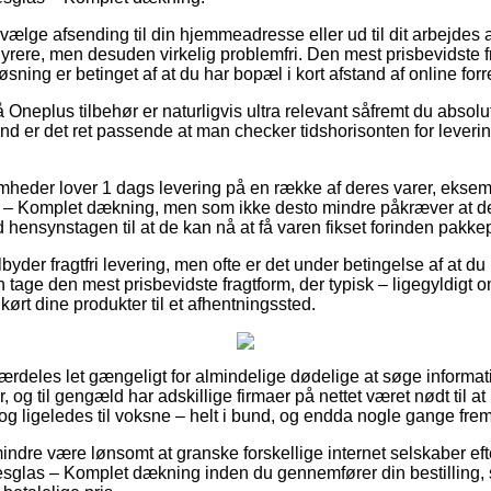
vælge afsending til din hjemmeadresse eller ud til dit arbejdes
yrere, men desuden virkelig problemfri. Den mest prisbevidste fr
ning er betinget af at du har bopæl i kort afstand af online for
neplus tilbehør er naturligvis ultra relevant såfremt du absolu
d er det ret passende at man checker tidshorisonten for leveri
omheder lover 1 dags levering på en række af deres varer, ekse
– Komplet dækning, men som ikke desto mindre påkræver at der 
hensynstagen til at de kan nå at få varen fikset forinden pakkep
byder fragtfri levering, men ofte er det under betingelse af at du
tage den mest prisbevidste fragtform, der typisk – ligegyldigt o
å kørt dine produkter til et afhentningssted.
særdeles let gængeligt for almindelige dødelige at søge informat
er, og til gengæld har adskillige firmaer på nettet været nødt til 
, og ligeledes til voksne – helt i bund, og endda nogle gange frem
indre være lønsomt at granske forskellige internet selskaber ef
sglas – Komplet dækning inden du gennemfører din bestilling, s