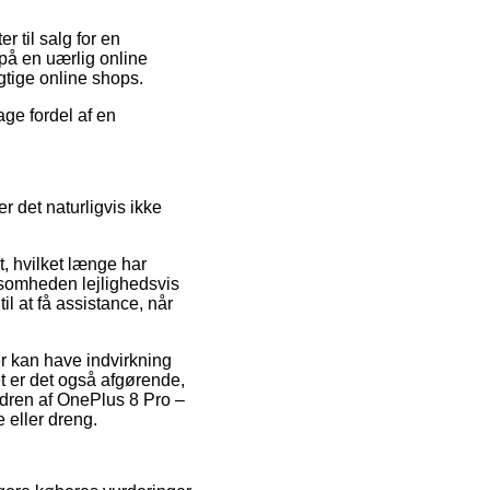
r til salg for en
 på en uærlig online
agtige online shops.
age fordel af en
 det naturligvis ikke
t, hvilket længe har
rksomheden lejlighedsvis
l at få assistance, når
er kan have indvirkning
et er det også afgørende,
rdren af OnePlus 8 Pro –
 eller dreng.