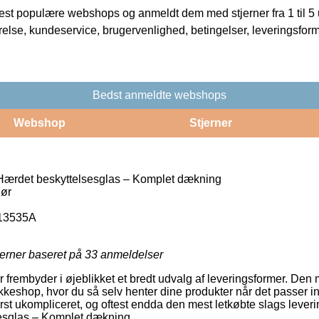
t populære webshops og anmeldt dem med stjerner fra 1 til 5 ud
rrelse, kundeservice, brugervenlighed, betingelser, leveringsfor
Bedst anmeldte webshops
Webshop
Stjerner
Hærdet beskyttelsesglas – Komplet dækning
hør
13535A
jerner baseret på
33
anmeldelser
 frembyder i øjeblikket et bredt udvalg af leveringsformer. Den 
akkeshop, hvor du så selv henter dine produkter når det passer in
st ukompliceret, og oftest endda den mest letkøbte slags lever
esglas – Komplet dækning.