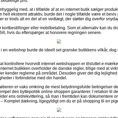
betalelige pris.
yggelig med, at i tilfælde af at en internet butik sælger produkte
 helt ekstremt attraktiv, burde det i nogle tilfælde være et bevis
r er trods alt en del af en vedtægt, der støtter dig overfor snyd
or kortbestillinger eller mobilbetaling. Som et alternativ kan du dr
Bill, hvis du efterspørger at honorere regningen senere.
 en webshop burde de ideelt set granske butikkens vilkår, dog er
at kontrollere hvorvidt internet webshoppen er tilsluttet e-mærke
internet butikken overholder de danske regler, tillige med at vi
r kender reglerne på området. Desuden giver det dig lejlighed ti
gheder i forbindelse med din handel.
t køberen er vaks omkring de mest betydningsfulde betingelser d
empel den byttepolitik online shoppen garanterer. I relation til d
der ens ordrekvittering, så man i fremtiden kan dokumentere o
– Komplet dækning, ligegyldigt om du er på shopping til en pige