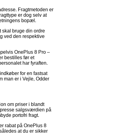
 adresse. Fragtmetoden er
agttype er dog selv at
retningens bopæl.
t skal bruge din ordre
ng ved den respektive
mpelvis OnePlus 8 Pro –
bestilles før et
ersonalet har fyraften.
 indkøber for en fastsat
m man er i Vejle, Odder
ion om priser i blandt
at presse salgsværdien på
byde portofri fragt.
ter rabat på OnePlus 8
åledes at du er sikker