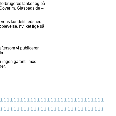
e forbrugeres tanker og på
ro Cover m. Glasbagside –
dlerens kundetilfredshed.
levelse, hvilket lige så
ftersom vi publicerer
re.
er ingen garanti imod
ger.
1
1
1
1
1
1
1
1
1
1
1
1
1
1
1
1
1
1
1
1
1
1
1
1
1
1
1
1
1
1
1
1
1
1
1
1
1
1
1
1
1
1
1
1
1
1
1
1
1
1
1
1
1
1
1
1
1
1
1
1
1
1