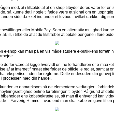
ågen med, at i tilfælde af at en shop tilbyder deres varer for en 
e, så kunne det i nogle tilfælde være et signal om en uoprigtig 
en anden side dækket ind under et lovbud, hvilket dækker dig so
ortbestillinger eller MobilePay. Som en alternativ mulighed kunne
iaBill, i tilfælde af at du tilstræber at betale pengene i flere bidd
 e-shop kan man på en vis måde studere e-butikkens forretning
arbejde.
 derfor være at kigge hvorvidt online forhandleren er e-mærke
e af at internet firmaet efterfølger de officielle regler, samt at 
r har ekspertise inden for reglerne. Dette er desuden din genvej ti
r i processen med din handel.
at kunden er opmærksom på de elementære vedtægter i forbindel
tningsrettighed online forretningen tilbyder. På grund af dette 
id bibeholder ens købsbekræftelse, så man til enhver tid kan vid
de – Farverig Himmel, hvad end man skal købe en gave til en p