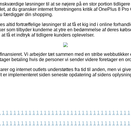
ønskværdige løsninger til at se nøjere på en stor portion tidliger
det, at du gransker internet forretningens kritik af OnePlus 8 P
u færdiggør din shopping.
es altid fortræffelige løsninger til at få et kig ind i online forhan
ker som tilbyder kunderne at ytre en bedømmelse af deres købsop
 at få et indtryk af tidligere kunders oplevelser.
finansieret. Vi arbejder tæt sammen med en stribe webbutikker e
ager betaling hvis de personer vi sender videre foretager en ord
rer og internet outlets understøttes fra tid til anden, men vi giv
lt er implementeret siden seneste opdatering af sidens oplysnin
1
1
1
1
1
1
1
1
1
1
1
1
1
1
1
1
1
1
1
1
1
1
1
1
1
1
1
1
1
1
1
1
1
1
1
1
1
1
1
1
1
1
1
1
1
1
1
1
1
1
1
1
1
1
1
1
1
1
1
1
1
1
1
1
1
1
1
1
1
1