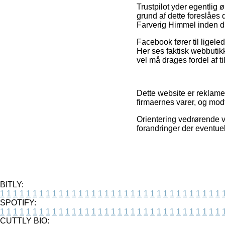
Trustpilot yder egentlig 
grund af dette foreslåes 
Farverig Himmel inden d
Facebook fører til ligeled
Her ses faktisk webbutik
vel må drages fordel af til
Dette website er reklame
firmaernes varer, og modt
Orientering vedrørende va
forandringer der eventue
BITLY:
1
1
1
1
1
1
1
1
1
1
1
1
1
1
1
1
1
1
1
1
1
1
1
1
1
1
1
1
1
1
1
1
1
1
SPOTIFY:
1
1
1
1
1
1
1
1
1
1
1
1
1
1
1
1
1
1
1
1
1
1
1
1
1
1
1
1
1
1
1
1
1
1
CUTTLY BIO: