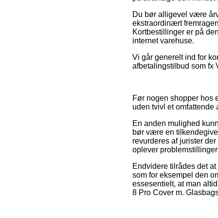
Du bør alligevel være årv
ekstraordinært fremragend
Kortbestillinger er på d
internet varehuse.
Vi går generelt ind for k
afbetalingstilbud som fx V
Før nogen shopper hos en
uden tvivl et omfattende 
En anden mulighed kunne
bør være en tilkendegivels
revurderes af jurister de
oplever problemstillinge
Endvidere tilrådes det 
som for eksempel den omby
essesentielt, at man alt
8 Pro Cover m. Glasbagsi