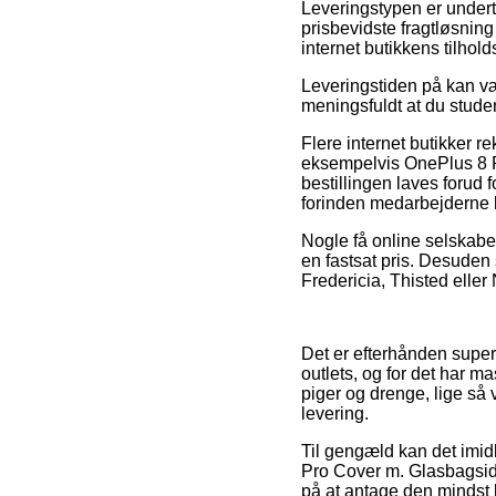
Leveringstypen er undert
prisbevidste fragtløsnin
internet butikkens tilhold
Leveringstiden på kan vær
meningsfuldt at du stude
Flere internet butikker 
eksempelvis OnePlus 8 P
bestillingen laves forud f
forinden medarbejderne h
Nogle få online selskabe
en fastsat pris. Desuden 
Fredericia, Thisted eller 
Det er efterhånden super 
outlets, og for det har m
piger og drenge, lige så 
levering.
Til gengæld kan det imidl
Pro Cover m. Glasbagsid
på at antage den mindst k