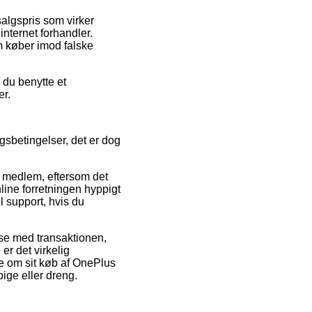
salgspris som virker
internet forhandler.
m køber imod falske
 du benytte et
er.
sbetingelser, det er dog
t medlem, eftersom det
online forretningen hyppigt
l support, hvis du
se med transaktionen,
er det virkelig
ne om sit køb af OnePlus
ige eller dreng.