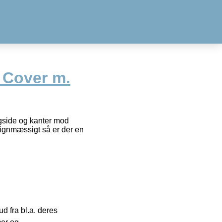
 Cover m.
agside og kanter mod
signmæssigt så er der en
 fra bl.a. deres