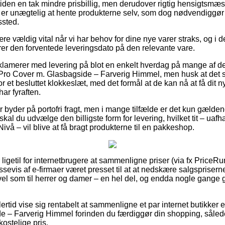
iden en tak mindre prisbillig, men derudover rigtig hensigtsmæ
g er unægtelig at hente produkterne selv, som dog nødvendiggør
ssted.
e vældig vital når vi har behov for dine nye varer straks, og i 
rer den forventede leveringsdato på den relevante vare.
reklamerer med levering på blot en enkelt hverdag på mange af 
ro Cover m. Glasbagside – Farverig Himmel, men husk at det st
or et besluttet klokkeslæt, med det formål at de kan nå at få dit n
ar fyraften.
r byder på portofri fragt, men i mange tilfælde er det kun gælde
skal du udvælge den billigste form for levering, hvilket tit – u
Nivå – vil blive at få bragt produkterne til en pakkeshop.
ligetil for internetbrugere at sammenligne priser (via fx PriceRunn
assevis af e-firmaer været presset til at at nedskære salgsprisern
vel som til herrer og damer – en hel del, og endda nogle gange g
ertid vise sig rentabelt at sammenligne et par internet butikker 
e – Farverig Himmel forinden du færdiggør din shopping, såled
ostelige pris.