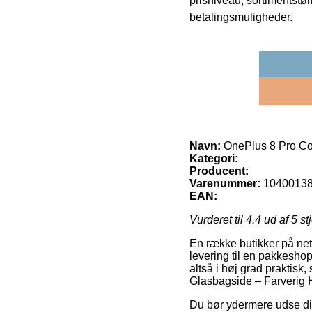
prisniveau, sortimentstø
betalingsmuligheder.
Navn:
OnePlus 8 Pro Co
Kategori:
Producent:
Varenummer:
1040013
EAN:
Vurderet til
4.4
ud af 5 st
En række butikker på net
levering til en pakkeshop
altså i høj grad praktis
Glasbagside – Farverig 
Du bør ydermere udse dig 