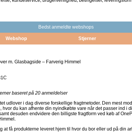
rrelse, kundeservice, brugervenlighed, betingelser, leveringsfor
Bedst anmeldte webshops
Webshop
Stjerner
ver m. Glasbagside – Farverig Himmel
81C
jerner baseret på
20
anmeldelser
tet udlover i dag diverse forskellige fragtmetoder. Den mest mo
, hvor du kan afhente din nyindkøbte vare når det passer ind i 
k, samt desuden endvidere den billigste fragtform ved køb af One
Himmel.
at få produkterne leveret hjem til hvor du bor eller ud på din a