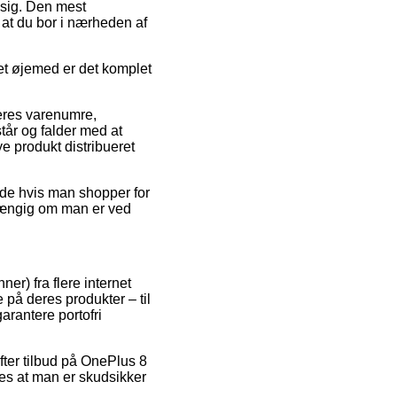
ssig. Den mest
 at du bor i nærheden af
det øjemed er det komplet
deres varenumre,
år og falder med at
ye produkt distribueret
nde hvis man shopper for
afhængig om man er ved
er) fra flere internet
e på deres produkter – til
arantere portofri
efter tilbud på OnePlus 8
es at man er skudsikker