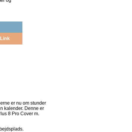
mer og
Link
derne er nu om stunder
din kalender. Denne er
Plus 8 Pro Cover m.
rbejdsplads.