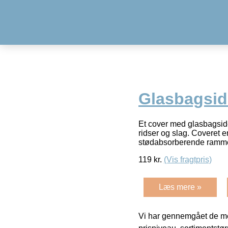
Glasbagsid
Et cover med glasbagside
ridser og slag. Coveret 
stødabsorberende ramme
119
kr.
(Vis fragtpris)
Læs mere »
Vi har gennemgået de mes