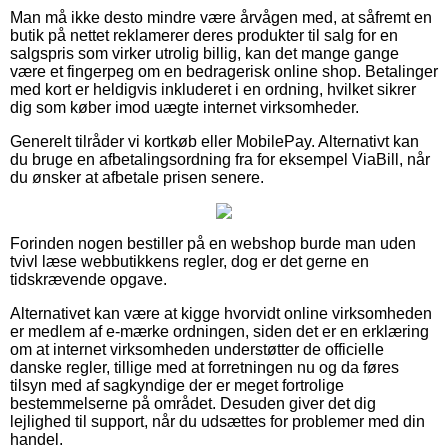
Man må ikke desto mindre være årvågen med, at såfremt en
butik på nettet reklamerer deres produkter til salg for en
salgspris som virker utrolig billig, kan det mange gange
være et fingerpeg om en bedragerisk online shop. Betalinger
med kort er heldigvis inkluderet i en ordning, hvilket sikrer
dig som køber imod uægte internet virksomheder.
Generelt tilråder vi kortkøb eller MobilePay. Alternativt kan
du bruge en afbetalingsordning fra for eksempel ViaBill, når
du ønsker at afbetale prisen senere.
Forinden nogen bestiller på en webshop burde man uden
tvivl læse webbutikkens regler, dog er det gerne en
tidskrævende opgave.
Alternativet kan være at kigge hvorvidt online virksomheden
er medlem af e-mærke ordningen, siden det er en erklæring
om at internet virksomheden understøtter de officielle
danske regler, tillige med at forretningen nu og da føres
tilsyn med af sagkyndige der er meget fortrolige
bestemmelserne på området. Desuden giver det dig
lejlighed til support, når du udsættes for problemer med din
handel.