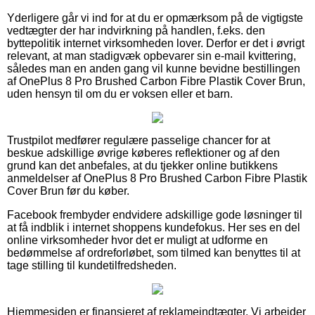
Yderligere går vi ind for at du er opmærksom på de vigtigste
vedtægter der har indvirkning på handlen, f.eks. den
byttepolitik internet virksomheden lover. Derfor er det i øvrigt
relevant, at man stadigvæk opbevarer sin e-mail kvittering,
således man en anden gang vil kunne bevidne bestillingen
af OnePlus 8 Pro Brushed Carbon Fibre Plastik Cover Brun,
uden hensyn til om du er voksen eller et barn.
Trustpilot medfører regulære passelige chancer for at
beskue adskillige øvrige køberes reflektioner og af den
grund kan det anbefales, at du tjekker online butikkens
anmeldelser af OnePlus 8 Pro Brushed Carbon Fibre Plastik
Cover Brun før du køber.
Facebook frembyder endvidere adskillige gode løsninger til
at få indblik i internet shoppens kundefokus. Her ses en del
online virksomheder hvor det er muligt at udforme en
bedømmelse af ordreforløbet, som tilmed kan benyttes til at
tage stilling til kundetilfredsheden.
Hjemmesiden er finansieret af reklameindtægter. Vi arbejder