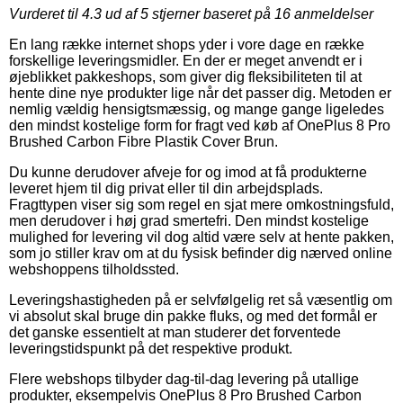
Vurderet til
4.3
ud af 5 stjerner baseret på
16
anmeldelser
En lang række internet shops yder i vore dage en række
forskellige leveringsmidler. En der er meget anvendt er i
øjeblikket pakkeshops, som giver dig fleksibiliteten til at
hente dine nye produkter lige når det passer dig. Metoden er
nemlig vældig hensigtsmæssig, og mange gange ligeledes
den mindst kostelige form for fragt ved køb af OnePlus 8 Pro
Brushed Carbon Fibre Plastik Cover Brun.
Du kunne derudover afveje for og imod at få produkterne
leveret hjem til dig privat eller til din arbejdsplads.
Fragttypen viser sig som regel en sjat mere omkostningsfuld,
men derudover i høj grad smertefri. Den mindst kostelige
mulighed for levering vil dog altid være selv at hente pakken,
som jo stiller krav om at du fysisk befinder dig nærved online
webshoppens tilholdssted.
Leveringshastigheden på er selvfølgelig ret så væsentlig om
vi absolut skal bruge din pakke fluks, og med det formål er
det ganske essentielt at man studerer det forventede
leveringstidspunkt på det respektive produkt.
Flere webshops tilbyder dag-til-dag levering på utallige
produkter, eksempelvis OnePlus 8 Pro Brushed Carbon