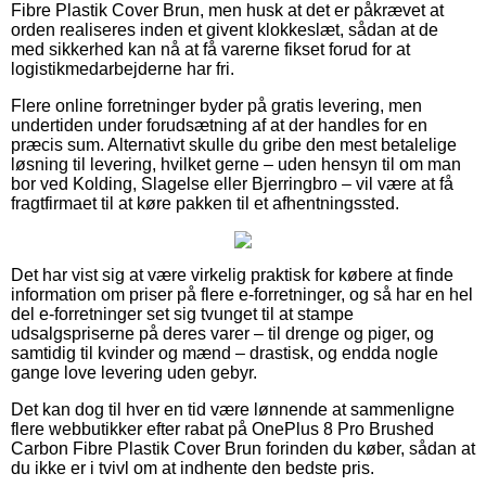
Fibre Plastik Cover Brun, men husk at det er påkrævet at
orden realiseres inden et givent klokkeslæt, sådan at de
med sikkerhed kan nå at få varerne fikset forud for at
logistikmedarbejderne har fri.
Flere online forretninger byder på gratis levering, men
undertiden under forudsætning af at der handles for en
præcis sum. Alternativt skulle du gribe den mest betalelige
løsning til levering, hvilket gerne – uden hensyn til om man
bor ved Kolding, Slagelse eller Bjerringbro – vil være at få
fragtfirmaet til at køre pakken til et afhentningssted.
Det har vist sig at være virkelig praktisk for købere at finde
information om priser på flere e-forretninger, og så har en hel
del e-forretninger set sig tvunget til at stampe
udsalgspriserne på deres varer – til drenge og piger, og
samtidig til kvinder og mænd – drastisk, og endda nogle
gange love levering uden gebyr.
Det kan dog til hver en tid være lønnende at sammenligne
flere webbutikker efter rabat på OnePlus 8 Pro Brushed
Carbon Fibre Plastik Cover Brun forinden du køber, sådan at
du ikke er i tvivl om at indhente den bedste pris.