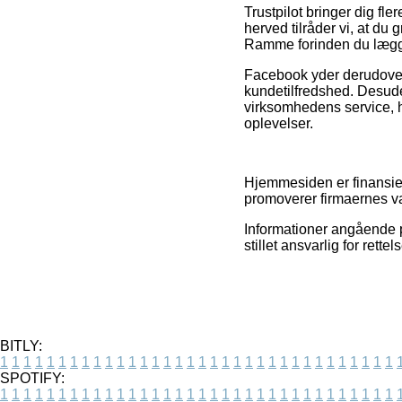
Trustpilot bringer dig f
herved tilråder vi, at du
Ramme forinden du lægger
Facebook yder derudover
kundetilfredshed. Desude
virksomhedens service, h
oplevelser.
Hjemmesiden er finansier
promoverer firmaernes va
Informationer angående p
stillet ansvarlig for rett
BITLY:
1
1
1
1
1
1
1
1
1
1
1
1
1
1
1
1
1
1
1
1
1
1
1
1
1
1
1
1
1
1
1
1
1
1
SPOTIFY:
1
1
1
1
1
1
1
1
1
1
1
1
1
1
1
1
1
1
1
1
1
1
1
1
1
1
1
1
1
1
1
1
1
1