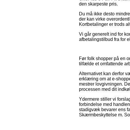
den skarpeste pris.
Du må ikke desto mindre i
der kan virke overordentl
Kortbetalinger er trods 
Vi går generelt ind for k
afbetalingstilbud fra for
Før folk shopper på en o
tilfælde et omfattende ar
Alternativet kan derfor v
erklæring om at e-shoppen
mestrer lovgivningen. De
processen med dit indkø
Ydermere stiller vi fors
forbindelse med handlen,
stadigvæk bevarer ens fa
Skærmbeskyttelse m. Sort