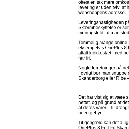
oftest en tak mere omkos
levering er uden tvivl at 
webshoppens adresse.
Leveringshastigheden på 
Skærmbeskyttelse er selvf
meningsfuldt at man stud
Temmelig mange online bu
eksempelvis OnePlus 8 Fu
aftalt klokkeslæt, med he
har fri.
Nogle forretninger på nett
I øvrigt bør man snuppe d
Skanderborg eller Ribe – 
Det har vist sig at være 
nettet, og på grund af de
af deres varer – til dren
uden gebyr.
Til gengæld kan det alli
OnePlus 8 Full-Fit Skær