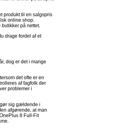
t produkt til en salgspris
alsk online shop.
butikker på nettet.
u drage fordel af et
r, dog er det i mange
tersom det ofte er en
olleres af fagfolk der
ver problemer i
 gør sig gældende i
uden afgørende, at man
OnePlus 8 Full-Fit
ame.