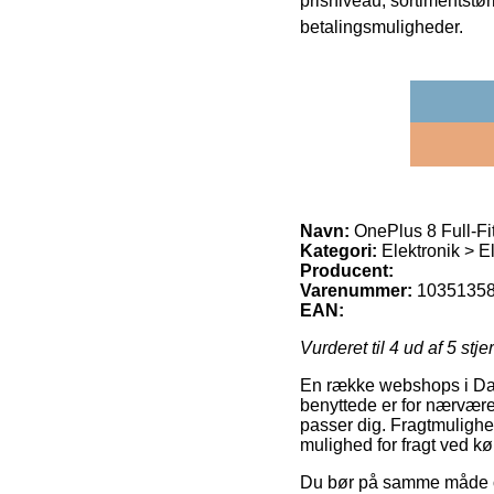
prisniveau, sortimentstø
betalingsmuligheder.
Navn:
OnePlus 8 Full-F
Kategori:
Elektronik > E
Producent:
Varenummer:
1035135
EAN:
Vurderet til
4
ud af 5 stje
En række webshops i Danm
benyttede er for nærvære
passer dig. Fragtmulighe
mulighed for fragt ved 
Du bør på samme måde ove