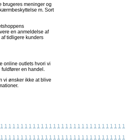
nde brugeres meninger og
 Skærmbeskyttelse m. Sort
netshoppens
evere en anmeldelse af
af tidligere kunders
online outlets hvori vi
 fuldfører en handel.
vi ønsker ikke at blive
mationer.
1
1
1
1
1
1
1
1
1
1
1
1
1
1
1
1
1
1
1
1
1
1
1
1
1
1
1
1
1
1
1
1
1
1
1
1
1
1
1
1
1
1
1
1
1
1
1
1
1
1
1
1
1
1
1
1
1
1
1
1
1
1