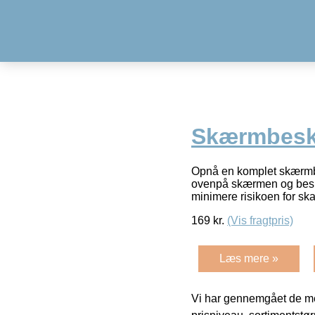
Skærmbesky
Opnå en komplet skærmbe
ovenpå skærmen og beskyt
minimere risikoen for s
169
kr.
(Vis fragtpris)
Læs mere »
Vi har gennemgået de mes