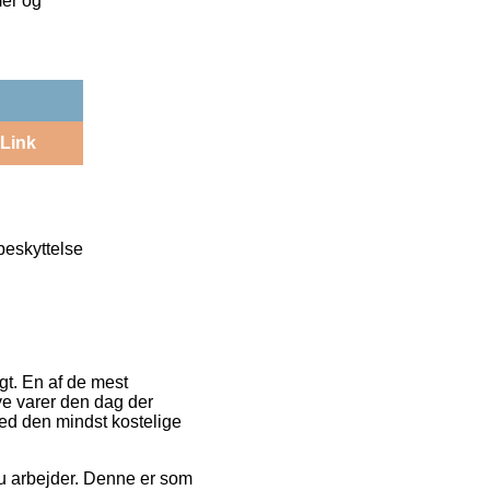
mer og
Link
beskyttelse
gt. En af de mest
ye varer den dag der
med den mindst kostelige
du arbejder. Denne er som