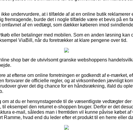
kke undervurdere, at i tilfælde af at en online butik reklamerer e
ig fremragende, burde det i nogle tilfælde være et bevis på en f
alt omfavnet af en vedtægt, som dækker køberen imod svindlende 
ortkøb eller betalinger med mobilen. Som en anden løsning kan d
 eksempel ViaBill, når du foretrækker at klare pengene over tid.
nline shop bør de utvivlsomt granske webshoppens handelsvilkå
bejde.
ære at efterse om online forretningen er godkendt af e-mærket, ef
 forsvarer de officielle regler, og at virksomheden jævnligt kontr
rudover giver det dig chance for en håndsrækning, ifald du ople
b.
lag om at du er hensynstagende til de væsentligste vedtægter der
 til eksempel den returret e-shoppen bruger. Derfor er det des
ktura e-mail, således man i fremtiden vil kunne påvise købet af 
 Ramme, hvad end du leder efter et produkt til en herre eller d