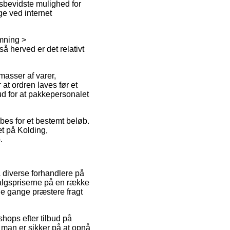
sbevidste mulighed for
ige ved internet
rmning >
så herved er det relativt
masser af varer,
t ordren laves før et
rud for at pakkepersonalet
øbes for et bestemt beløb.
æt på Kolding,
.
å diverse forhandlere på
dsalgspriserne på en række
le gange præstere fragt
hops efter tilbud på
man er sikker på at opnå