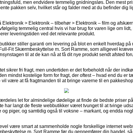
tningsfuld, men endvidere temmelig gnidningsløs. Den mest pri
hente pakken selv, hvilket står og falder med at du befinder dig l
Elektronik > Elektronik – tilbehør > Elektronik – film og afskæ
ølgelig temmelig central hvis vi har brug for varen lige om lidt, 
erer leveringstiden ved det relevante produkt.
tikker stiller garanti om levering på blot en enkelt hverdag på 
ll-Fit Skærmbeskyttelse m. Sort Ramme, som alligevel kræver a
nsynstagen til at de kan nå at få dit nye produkt sendt afsted fo
et sikrer fri fragt, men undertiden er det forbeholdt når der indk
en mindst kostelige form for fragt, der oftest – hvad end du er t
vil være at få fragtmanden til at bringe varerne til en pakkeshop
særdeles let for almindelige dødelige at finde de bedste priser p
tte har langt de fleste webbutikker været tvunget til at tvinge u
ge og piger, og samtidig også til voksne – markant, og endda nog
gevel være smart at sammenholde nogle forskellige internet webs
mbeskyttelse m. Sort Ramme før du gennemfører din handel, så 