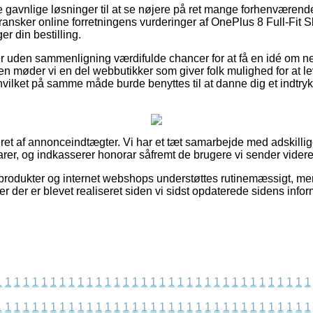
lere gavnlige løsninger til at se nøjere på ret mange forhenvære
 gransker online forretningens vurderinger af OnePlus 8 Full-Fit
 din bestilling.
 uden sammenligning værdifulde chancer for at få en idé om 
n møder vi en del webbutikker som giver folk mulighed for at l
vilket på samme måde burde benyttes til at danne dig et indtryk 
et af annonceindtægter. Vi har et tæt samarbejde med adskillige 
rer, og indkasserer honorar såfremt de brugere vi sender videre
rodukter og internet webshops understøttes rutinemæssigt, men 
elser der er blevet realiseret siden vi sidst opdaterede sidens infor
1
1
1
1
1
1
1
1
1
1
1
1
1
1
1
1
1
1
1
1
1
1
1
1
1
1
1
1
1
1
1
1
1
1
1
1
1
1
1
1
1
1
1
1
1
1
1
1
1
1
1
1
1
1
1
1
1
1
1
1
1
1
1
1
1
1
1
1
1
1