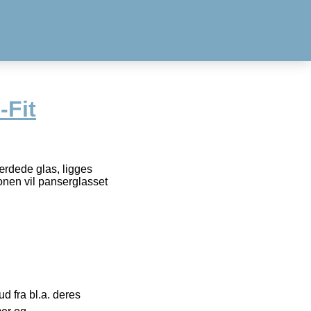
-Fit
ærdede glas, ligges
onen vil panserglasset
 fra bl.a. deres