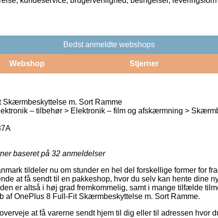
rrelse, kundeservice, brugervenlighed, betingelser, leveringsfor
Bedst anmeldte webshops
Webshop
Stjerner
it Skærmbeskyttelse m. Sort Ramme
lektronik – tilbehør > Elektronik – film og afskærmning > Skærm
87A
rner baseret på
32
anmeldelser
ark tildeler nu om stunder en hel del forskellige former for fra
nde at få sendt til en pakkeshop, hvor du selv kan hente dine n
den er altså i høj grad fremkommelig, samt i mange tilfælde til
køb af OnePlus 8 Full-Fit Skærmbeskyttelse m. Sort Ramme.
rveje at få varerne sendt hjem til dig eller til adressen hvor 