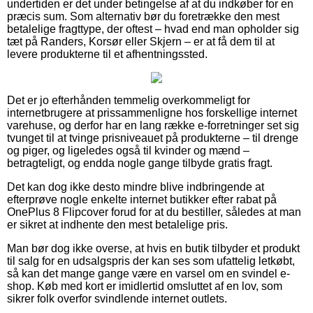
undertiden er det under betingelse af at du indkøber for en
præcis sum. Som alternativ bør du foretrække den mest
betalelige fragttype, der oftest – hvad end man opholder sig
tæt på Randers, Korsør eller Skjern – er at få dem til at
levere produkterne til et afhentningssted.
Det er jo efterhånden temmelig overkommeligt for
internetbrugere at prissammenligne hos forskellige internet
varehuse, og derfor har en lang række e-forretninger set sig
tvunget til at tvinge prisniveauet på produkterne – til drenge
og piger, og ligeledes også til kvinder og mænd –
betragteligt, og endda nogle gange tilbyde gratis fragt.
Det kan dog ikke desto mindre blive indbringende at
efterprøve nogle enkelte internet butikker efter rabat på
OnePlus 8 Flipcover forud for at du bestiller, således at man
er sikret at indhente den mest betalelige pris.
Man bør dog ikke overse, at hvis en butik tilbyder et produkt
til salg for en udsalgspris der kan ses som ufattelig letkøbt,
så kan det mange gange være en varsel om en svindel e-
shop. Køb med kort er imidlertid omsluttet af en lov, som
sikrer folk overfor svindlende internet outlets.