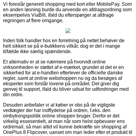
Vi foreslår generelt shopping med kort eller MobilePay. Som
en anden løsning burde du anvende en afdragsordning som
eksempelvis ViaBill, ifald du efterspørger at afdrage
regningen af flere omgange.
Inden folk handler hos en forretning på nettet behøver de
helt sikkert se på e-butikkens vilkår, dog er det i mange
tilfælde ikke særlig spændende.
Et alternativ er at se nærmere på hvorvidt online
virksomheden er støttet af e-mærket, grundet at det er en
sikkerhed for at e-handlen efterlever de officielle danske
regler, samt at online webshoppen nu og da besøges af
eksperter som forstår lovene på området. Det giver dig
genvej til support, ifald du bliver udsat for udfordringer med
din ordre.
Desuden anbefaler vi at køber er obs på de vigtigste
vedtægter der har indflydelse på ordren, f.eks. den
ombytningspolitik online shoppen bruger. Derfor er det
virkelig essesentielt, at man når som helst opbevarer ens
ordremail, så man altid vil kunne bekræfte sin shopping af
OnePlus 8 Flipcover, uanset om man leder efter et produkt til