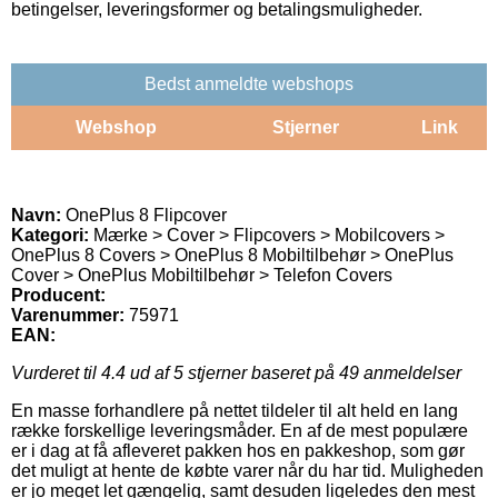
betingelser, leveringsformer og betalingsmuligheder.
Bedst anmeldte webshops
Webshop
Stjerner
Link
Navn:
OnePlus 8 Flipcover
Kategori:
Mærke > Cover > Flipcovers > Mobilcovers >
OnePlus 8 Covers > OnePlus 8 Mobiltilbehør > OnePlus
Cover > OnePlus Mobiltilbehør > Telefon Covers
Producent:
Varenummer:
75971
EAN:
Vurderet til
4.4
ud af 5 stjerner baseret på
49
anmeldelser
En masse forhandlere på nettet tildeler til alt held en lang
række forskellige leveringsmåder. En af de mest populære
er i dag at få afleveret pakken hos en pakkeshop, som gør
det muligt at hente de købte varer når du har tid. Muligheden
er jo meget let gængelig, samt desuden ligeledes den mest