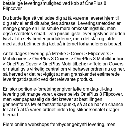
betalelige leveringsmulighed ved køb af OnePlus 8
Flipcover.
Du burde lige så vel udse dig at få varerne leveret hjem til
dig selv eller til dit arbejdes adresse. Leveringsmetoden er
mange gange en lille smule mere omkostningsfuld, men
også særdeles smart. Den prisbilligste leveringstype er uden
tvivl at du selv henter produkterne, men det står og falder
med at du befinder dig tæt på internet forhandlerens bopæl.
Antal dages levering på Mærke > Cover > Flipcovers >
Mobilcovers > OnePlus 8 Covers > OnePlus 8 Mobiltilbehør
> OnePlus Cover > OnePlus Mobiltilbehør > Telefon Covers
er naturligvis virkelig central om vi behøver ordren nu og her,
så herved er det ret vigtigt at man gransker det estimerede
leveringstidspunkt ved det relevante produkt.
En stor portion e-forretninger giver løfte om dag-til-dag
levering på mange varer, eksempelvis OnePlus 8 Flipcover,
men vær påpasselig da det kræver at bestillingen
gennemføres før et fastsat tidspunkt, så at de har en chance
for at nå at få varen ordnet inden logistikpersonalet drager
hjemad.
Flere online webshops frembyder gebyrfri levering, men