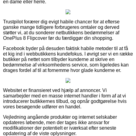
en dame eller herre.
Trustpilot forærer dig evigt habile chancer for at efterse
ganske mange tidligere forbrugeres omtaler og derved
støtter vi, at du sonderer netbutikkens bedømmelser af
OnePlus 8 Flipcover før du færdiggør din shopping.
Facebook byder på desuden faktisk habile metoder til at få
et kig ind i webbutikkens kundefokus. I øvrigt ser vi en række
butikker på nettet som tilbyder kunderne at skrive en
bedømmelse af virksomhedens service, som ligeledes kan
drages fordel af til at fornemme hvor glade kunderne er.
Websitet er finansieret ved hjælp af annoncer. Vi
samarbejder med en masse internet handler i form af at vi
introducerer butikkernes tilbud, og opnår godtgørelse hvis
vores besøgende udfører en handel.
Vejledning angående produkter og internet selskaber
opdateres løbende, men der tages ikke ansvar for
modifikationer der potentielt er iværksat efter seneste
opdatering af de viste oplysninger.