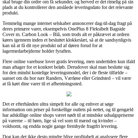
skal bruge din ordre om få sekunder, og herved er det rimelig på sin
plads at du kontrollerer den anslåede leveringsdato for det relevante
produkt.
Temmelig mange internet selskaber annoncerer dag-til-dag fragt på
deres primære varer, eksempelvis OnePlus 8 Fleksibelt Bagside
Cover m. Carbon Look – Blå, som trods alt er påkrævet at ordren
køres igennem inden et besluttet klokkeslæt, så at de sandsynligvis
kan nå at få dit nye produkt ud af døren forud for at
lagermedarbejderne holder fyraften.
Flere online varehuse lover gratis levering, men undertiden kun ifald
man aftager for et konkret beløb. Derudover skal man beslutte sig
for den mindst kostelige leveringsmodel, der i de fleste tilfælde –
uanset om du bor nær Randers, Værløse eller Grindsted – vil være
at få kørt dine varer til et afhentningssted.
Det er efterhånden ultra simpelt for alle og enhver at søge
information om priser på forskellige outlets på nettet, og til gengæld
har adskillige online shops været nødt til at mindske udsalgspriserne
på varerne – til børn, lige så vel som til mænd og kvinder –
voldsomt, og endda nogle gange frembyde fragtfri levering.
Dog kan det ikke desto mindre blive profitabelt at analysere flere