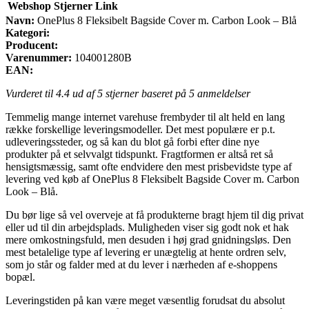
Webshop
Stjerner
Link
Navn:
OnePlus 8 Fleksibelt Bagside Cover m. Carbon Look – Blå
Kategori:
Producent:
Varenummer:
104001280B
EAN:
Vurderet til
4.4
ud af 5 stjerner baseret på
5
anmeldelser
Temmelig mange internet varehuse frembyder til alt held en lang
række forskellige leveringsmodeller. Det mest populære er p.t.
udleveringssteder, og så kan du blot gå forbi efter dine nye
produkter på et selvvalgt tidspunkt. Fragtformen er altså ret så
hensigtsmæssig, samt ofte endvidere den mest prisbevidste type af
levering ved køb af OnePlus 8 Fleksibelt Bagside Cover m. Carbon
Look – Blå.
Du bør lige så vel overveje at få produkterne bragt hjem til dig privat
eller ud til din arbejdsplads. Muligheden viser sig godt nok et hak
mere omkostningsfuld, men desuden i høj grad gnidningsløs. Den
mest betalelige type af levering er unægtelig at hente ordren selv,
som jo står og falder med at du lever i nærheden af e-shoppens
bopæl.
Leveringstiden på kan være meget væsentlig forudsat du absolut