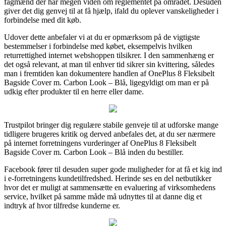
fagmænd der har megen viden om reglementet på området. Desuden
giver det dig genvej til at få hjælp, ifald du oplever vanskeligheder i
forbindelse med dit køb.
Udover dette anbefaler vi at du er opmærksom på de vigtigste
bestemmelser i forbindelse med købet, eksempelvis hvilken
returrettighed internet webshoppen tilsikrer. I den sammenhæng er
det også relevant, at man til enhver tid sikrer sin kvittering, således
man i fremtiden kan dokumentere handlen af OnePlus 8 Fleksibelt
Bagside Cover m. Carbon Look – Blå, ligegyldigt om man er på
udkig efter produkter til en herre eller dame.
Trustpilot bringer dig regulære stabile genveje til at udforske mange
tidligere brugeres kritik og derved anbefales det, at du ser nærmere
på internet forretningens vurderinger af OnePlus 8 Fleksibelt
Bagside Cover m. Carbon Look – Blå inden du bestiller.
Facebook fører til desuden super gode muligheder for at få et kig ind
i e-forretningens kundetilfredshed. Herinde ses en del netbutikker
hvor det er muligt at sammensætte en evaluering af virksomhedens
service, hvilket på samme måde må udnyttes til at danne dig et
indtryk af hvor tilfredse kunderne er.