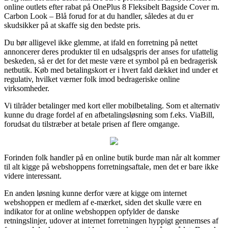
online outlets efter rabat på OnePlus 8 Fleksibelt Bagside Cover m.
Carbon Look – Blå forud for at du handler, således at du er
skudsikker på at skaffe sig den bedste pris.
Du bør alligevel ikke glemme, at ifald en forretning på nettet
annoncerer deres produkter til en udsalgspris der anses for ufattelig
beskeden, så er det for det meste være et symbol på en bedragerisk
netbutik. Køb med betalingskort er i hvert fald dækket ind under et
regulativ, hvilket værner folk imod bedrageriske online
virksomheder.
Vi tilråder betalinger med kort eller mobilbetaling. Som et alternativ
kunne du drage fordel af en afbetalingsløsning som f.eks. ViaBill,
forudsat du tilstræber at betale prisen af flere omgange.
Forinden folk handler på en online butik burde man når alt kommer
til alt kigge på webshoppens forretningsaftale, men det er bare ikke
videre interessant.
En anden løsning kunne derfor være at kigge om internet
webshoppen er medlem af e-mærket, siden det skulle være en
indikator for at online webshoppen opfylder de danske
retningslinjer, udover at internet forretningen hyppigt gennemses af