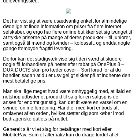
udleveringssted.
Det har vist sig at være usædvanlig enkelt for almindelige
dødelige at finde information om priser fra flere internet
selskaber, og ergo har flere online butikker set sig tvunget til
at trykke priserne på mange af deres produkter – til juniorer,
samt også til mænd og kvinder – kolossalt, og endda nogle
gange frembyde fragtfri levering.
Derfor kan det stadigvæk vise sig tiden værd at studere
nogle få forhandlere på nettet efter rabat på OnePlus 8 –
DUX DUCIS skin pro læder cover – Sort forud for at du
handler, sådan at du er usvigeligt sikker på at indhente den
mest betalelige pris.
Man skal lige meget hvad være omhyggelig med, at ifald en
netshop udbyder et produkt til salg for en salgspris der
anses for enormt gunstig, kan det tit være en varsel om en
svindel online forretning. Handler med kort er trods alt
omfavnet af en orden, hvilket støtter dig som køber imod
bedrageriske outlets på nettet.
Generelt slår vi et slag for betalinger med kort eller
MobilePay. Som et alternativ kan du drage fordel af et