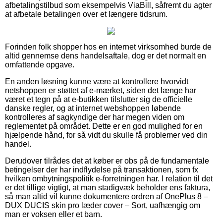
afbetalingstilbud som eksempelvis ViaBill, såfremt du agter
at afbetale betalingen over et længere tidsrum.
Forinden folk shopper hos en internet virksomhed burde de
altid gennemse dens handelsaftale, dog er det normalt en
omfattende opgave.
En anden løsning kunne være at kontrollere hvorvidt
netshoppen er støttet af e-mærket, siden det længe har
været et tegn på at e-butikken tilslutter sig de officielle
danske regler, og at internet webshoppen løbende
kontrolleres af sagkyndige der har megen viden om
reglementet på området. Dette er en god mulighed for en
hjælpende hånd, for så vidt du skulle få problemer ved din
handel.
Derudover tilrådes det at køber er obs på de fundamentale
betingelser der har indflydelse på transaktionen, som fx
hvilken ombytningspolitik e-forretningen har. I relation til det
er det tillige vigtigt, at man stadigvæk beholder ens faktura,
så man altid vil kunne dokumentere ordren af OnePlus 8 –
DUX DUCIS skin pro læder cover – Sort, uafhængig om
man er voksen eller et barn.