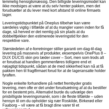
temmelig hensigtsmæssig. Den billigste leveringsmodel kan
ikke modsiges at være at du selv henter pakken, men det
forudsætter at du lever med kort afstand til online firmaets
lager.
Leveringstidspunktet på Oneplus tilbehør kan være
særdeles vigtig i tilfælde af at du mangler varen inden for få
dage, så herved er det nemlig på sin plads at du
dobbelttjekker den estimerede leveringstid for den
respektive vare.
Størstedelen af e-forretninger stiller garanti om dag-til-dag
levering på massevis af produkter, eksempelvis OnePlus 8 –
DUX DUCIS skin pro læder cover – Sort, men som trods alt
er forudsat at handlen gemmenføres tidligere end et
nøjagtigt tidspunkt, sådan at de med sikkerhed kan nå at få
pakken hen til fragtfirmaet forud for at de lageransatte holder
fyraften.
Nogle enkelte forhandlere på nettet frembyder gratis
levering, men ofte er det under forudsætning af at du bestiller
for en bestemt pris. Alternativt burde du udvælge den
prisbilligste leveringsmanér, som i de fleste tilfælde – uden
hensyn til om du opholder sig nær Roskilde, Birkerød eller
Faaborg – vil være at få bragt dine varer til et