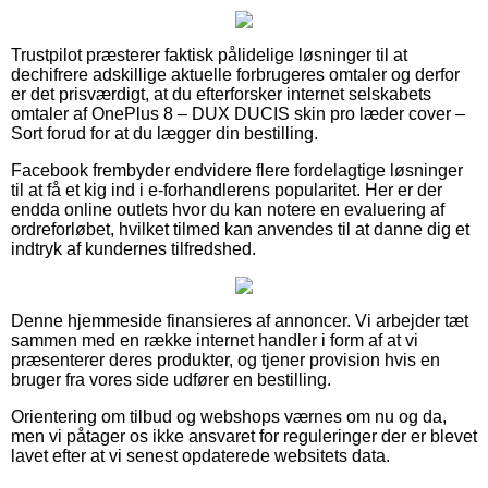
Trustpilot præsterer faktisk pålidelige løsninger til at
dechifrere adskillige aktuelle forbrugeres omtaler og derfor
er det prisværdigt, at du efterforsker internet selskabets
omtaler af OnePlus 8 – DUX DUCIS skin pro læder cover –
Sort forud for at du lægger din bestilling.
Facebook frembyder endvidere flere fordelagtige løsninger
til at få et kig ind i e-forhandlerens popularitet. Her er der
endda online outlets hvor du kan notere en evaluering af
ordreforløbet, hvilket tilmed kan anvendes til at danne dig et
indtryk af kundernes tilfredshed.
Denne hjemmeside finansieres af annoncer. Vi arbejder tæt
sammen med en række internet handler i form af at vi
præsenterer deres produkter, og tjener provision hvis en
bruger fra vores side udfører en bestilling.
Orientering om tilbud og webshops værnes om nu og da,
men vi påtager os ikke ansvaret for reguleringer der er blevet
lavet efter at vi senest opdaterede websitets data.