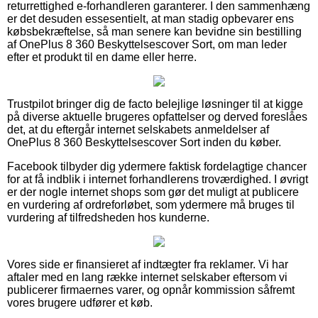
returrettighed e-forhandleren garanterer. I den sammenhæng
er det desuden essesentielt, at man stadig opbevarer ens
købsbekræftelse, så man senere kan bevidne sin bestilling
af OnePlus 8 360 Beskyttelsescover Sort, om man leder
efter et produkt til en dame eller herre.
Trustpilot bringer dig de facto belejlige løsninger til at kigge
på diverse aktuelle brugeres opfattelser og derved foreslåes
det, at du eftergår internet selskabets anmeldelser af
OnePlus 8 360 Beskyttelsescover Sort inden du køber.
Facebook tilbyder dig ydermere faktisk fordelagtige chancer
for at få indblik i internet forhandlerens troværdighed. I øvrigt
er der nogle internet shops som gør det muligt at publicere
en vurdering af ordreforløbet, som ydermere må bruges til
vurdering af tilfredsheden hos kunderne.
Vores side er finansieret af indtægter fra reklamer. Vi har
aftaler med en lang række internet selskaber eftersom vi
publicerer firmaernes varer, og opnår kommission såfremt
vores brugere udfører et køb.