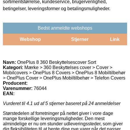
sortimentstørrelse, kundeservice, brugervenlighed,
betingelser, leveringsformer og betalingsmuligheder.
Bedst anmeldte webshops
Webshop
Stjerner
Link
Navn:
OnePlus 8 360 Beskyttelsescover Sort
Kategori:
Mærke > 360 Beskyttelses cover > Cover >
Mobilcovers > OnePlus 8 Covers > OnePlus 8 Mobiltilbehør
> OnePlus Cover > OnePlus Mobiltilbehør > Telefon Covers
Producent:
Varenummer:
76044
EAN:
Vurderet til
4.1
ud af 5 stjerner baseret på
24
anmeldelser
Størstedelen af forretninger på nettet giver i vore dage
mange forskellige leveringsmuligheder. Den mest
almindelige er nu om stunder udleveringssteder, som giver
dig fleksibiliteten til at hente dine nye varer når det passer