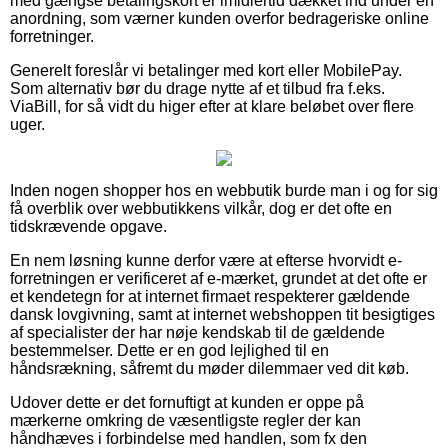
med gængse betalingskort er imidlertid dækket ind under en
anordning, som værner kunden overfor bedrageriske online
forretninger.
Generelt foreslår vi betalinger med kort eller MobilePay.
Som alternativ bør du drage nytte af et tilbud fra f.eks.
ViaBill, for så vidt du higer efter at klare beløbet over flere
uger.
Inden nogen shopper hos en webbutik burde man i og for sig
få overblik over webbutikkens vilkår, dog er det ofte en
tidskrævende opgave.
En nem løsning kunne derfor være at efterse hvorvidt e-
forretningen er verificeret af e-mærket, grundet at det ofte er
et kendetegn for at internet firmaet respekterer gældende
dansk lovgivning, samt at internet webshoppen tit besigtiges
af specialister der har nøje kendskab til de gældende
bestemmelser. Dette er en god lejlighed til en
håndsrækning, såfremt du møder dilemmaer ved dit køb.
Udover dette er det fornuftigt at kunden er oppe på
mærkerne omkring de væsentligste regler der kan
håndhæves i forbindelse med handlen, som fx den