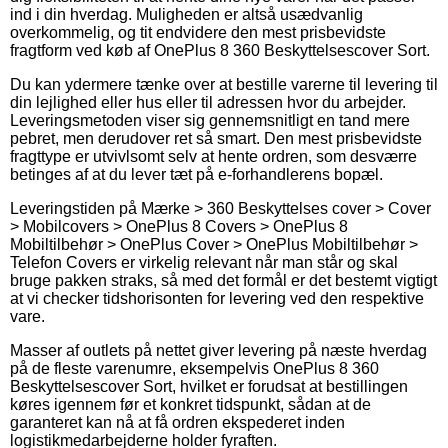
ind i din hverdag. Muligheden er altså usædvanlig
overkommelig, og tit endvidere den mest prisbevidste
fragtform ved køb af OnePlus 8 360 Beskyttelsescover Sort.
Du kan ydermere tænke over at bestille varerne til levering til
din lejlighed eller hus eller til adressen hvor du arbejder.
Leveringsmetoden viser sig gennemsnitligt en tand mere
pebret, men derudover ret så smart. Den mest prisbevidste
fragttype er utvivlsomt selv at hente ordren, som desværre
betinges af at du lever tæt på e-forhandlerens bopæl.
Leveringstiden på Mærke > 360 Beskyttelses cover > Cover
> Mobilcovers > OnePlus 8 Covers > OnePlus 8
Mobiltilbehør > OnePlus Cover > OnePlus Mobiltilbehør >
Telefon Covers er virkelig relevant når man står og skal
bruge pakken straks, så med det formål er det bestemt vigtigt
at vi checker tidshorisonten for levering ved den respektive
vare.
Masser af outlets på nettet giver levering på næste hverdag
på de fleste varenumre, eksempelvis OnePlus 8 360
Beskyttelsescover Sort, hvilket er forudsat at bestillingen
køres igennem før et konkret tidspunkt, sådan at de
garanteret kan nå at få ordren ekspederet inden
logistikmedarbejderne holder fyraften.