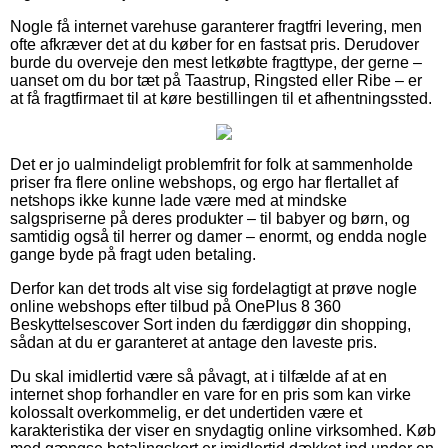
Nogle få internet varehuse garanterer fragtfri levering, men
ofte afkræver det at du køber for en fastsat pris. Derudover
burde du overveje den mest letkøbte fragttype, der gerne –
uanset om du bor tæt på Taastrup, Ringsted eller Ribe – er
at få fragtfirmaet til at køre bestillingen til et afhentningssted.
Det er jo ualmindeligt problemfrit for folk at sammenholde
priser fra flere online webshops, og ergo har flertallet af
netshops ikke kunne lade være med at mindske
salgspriserne på deres produkter – til babyer og børn, og
samtidig også til herrer og damer – enormt, og endda nogle
gange byde på fragt uden betaling.
Derfor kan det trods alt vise sig fordelagtigt at prøve nogle
online webshops efter tilbud på OnePlus 8 360
Beskyttelsescover Sort inden du færdiggør din shopping,
sådan at du er garanteret at antage den laveste pris.
Du skal imidlertid være så påvagt, at i tilfælde af at en
internet shop forhandler en vare for en pris som kan virke
kolossalt overkommelig, er det undertiden være et
karakteristika der viser en snydagtig online virksomhed. Køb