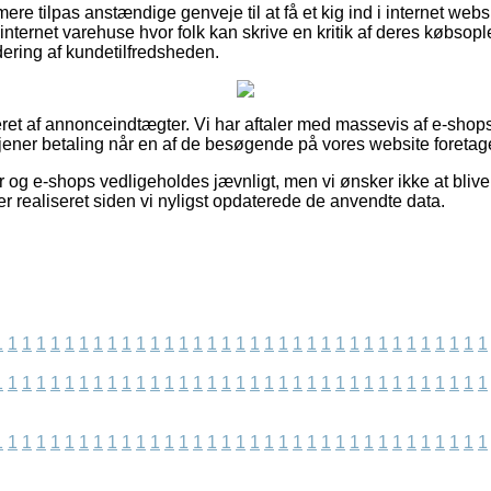
ere tilpas anstændige genveje til at få et kig ind i internet w
internet varehuse hvor folk kan skrive en kritik af deres købsop
rdering af kundetilfredsheden.
eret af annonceindtægter. Vi har aftaler med massevis af e-shops
tjener betaling når en af de besøgende på vores website foretag
 og e-shops vedligeholdes jævnligt, men vi ønsker ikke at blive s
er realiseret siden vi nyligst opdaterede de anvendte data.
1
1
1
1
1
1
1
1
1
1
1
1
1
1
1
1
1
1
1
1
1
1
1
1
1
1
1
1
1
1
1
1
1
1
1
1
1
1
1
1
1
1
1
1
1
1
1
1
1
1
1
1
1
1
1
1
1
1
1
1
1
1
1
1
1
1
1
1
1
1
1
1
1
1
1
1
1
1
1
1
1
1
1
1
1
1
1
1
1
1
1
1
1
1
1
1
1
1
1
1
1
1
1
1
1