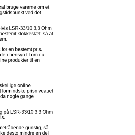
kal bruge varerne om et
ngstidspunkt ved det
pelvis LSR-33/10 3,3 Ohm
 bestemt klokkeslæt, så at
jem.
 for en bestemt pris.
 uden hensyn til om du
ine produkter til en
skellige online
t formindske prisniveauet
ndda nogle gange
alg på LSR-33/10 3,3 Ohm
is.
mmelråbende gunstig, så
kke desto mindre en del