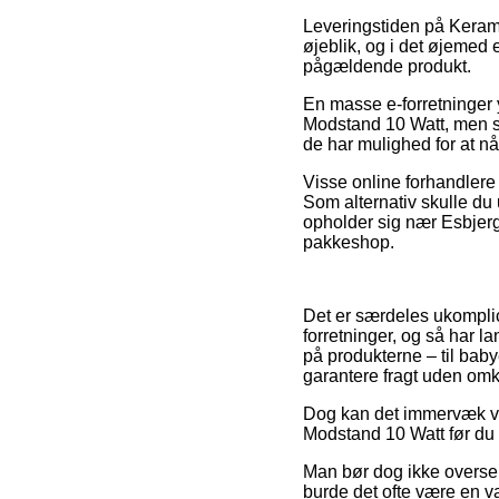
Leveringstiden på Keram
øjeblik, og i det øjemed 
pågældende produkt.
En masse e-forretninger
Modstand 10 Watt, men som
de har mulighed for at n
Visse online forhandlere 
Som alternativ skulle du 
opholder sig nær Esbjerg, 
pakkeshop.
Det er særdeles ukomplic
forretninger, og så har 
på produkterne – til bab
garantere fragt uden omk
Dog kan det immervæk vær
Modstand 10 Watt før du k
Man bør dog ikke overse,
burde det ofte være en v