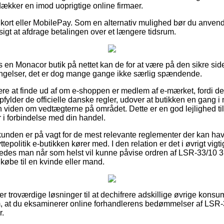
dækker en imod uoprigtige online firmaer.
 kort eller MobilePay. Som en alternativ mulighed bør du anvend
nsigt at afdrage betalingen over et længere tidsrum.
s en Monacor butik på nettet kan de for at være på den sikre si
tingelser, det er dog mange gange ikke særlig spændende.
være at finde ud af om e-shoppen er medlem af e-mærket, fordi de
fylder de officielle danske regler, udover at butikken en gang i 
viden om vedtægterne på området. Dette er en god lejlighed til a
 i forbindelse med din handel.
 kunden er på vagt for de mest relevante reglementer der kan hav
yttepolitik e-butikken kører med. I den relation er det i øvrigt vig
åledes man når som helst vil kunne påvise ordren af LSR-33/10
købe til en kvinde eller mand.
per troværdige løsninger til at dechifrere adskillige øvrige kons
g om, at du eksaminerer online forhandlerens bedømmelser af LS
r.