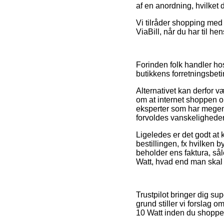
af en anordning, hvilket 
Vi tilråder shopping med
ViaBill, når du har til he
Forinden folk handler ho
butikkens forretningsbe
Alternativet kan derfor 
om at internet shoppen op
eksperter som har megen 
forvoldes vanskeligheder
Ligeledes er det godt at
bestillingen, fx hvilken b
beholder ens faktura, s
Watt, hvad end man skal 
Trustpilot bringer dig su
grund stiller vi forsla
10 Watt inden du shoppe