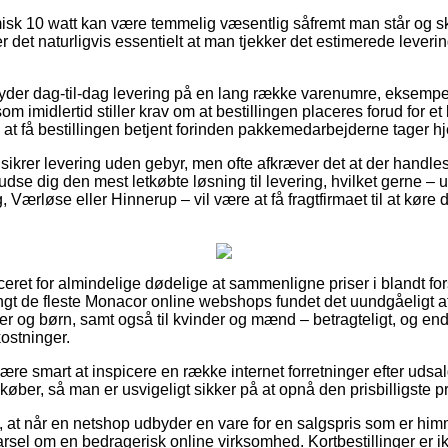
isk 10 watt kan være temmelig væsentlig såfremt man står og s
er det naturligvis essentielt at man tjekker det estimerede leveri
 yder dag-til-dag levering på en lang række varenumre, eksem
 imidlertid stiller krav om at bestillingen placeres forud for et
å at få bestillingen betjent forinden pakkemedarbejderne tager h
sikrer levering uden gebyr, men ofte afkræver det at der handles
udse dig den mest letkøbte løsning til levering, hvilket gerne –
Værløse eller Hinnerup – vil være at få fragtfirmaet til at køre d
eret for almindelige dødelige at sammenligne priser i blandt for
langt de fleste Monacor online webshops fundet det uundgåeligt a
yer og børn, samt også til kvinder og mænd – betragteligt, og e
ostninger.
e smart at inspicere en række internet forretninger efter uds
øber, så man er usvigeligt sikker på at opnå den prisbilligste pr
 at når en netshop udbyder en vare for en salgspris som er hi
arsel om en bedragerisk online virksomhed. Kortbestillinger er i