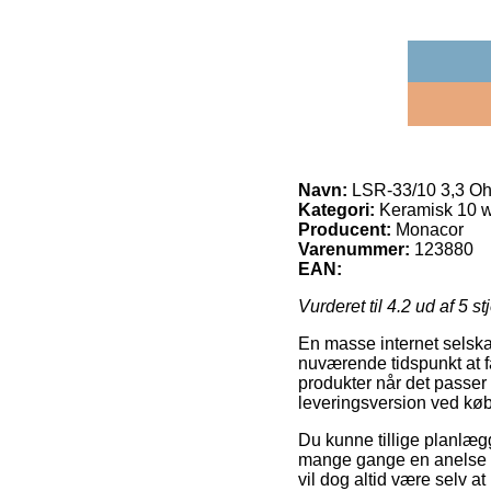
Navn:
LSR-33/10 3,3 Oh
Kategori:
Keramisk 10 w
Producent:
Monacor
Varenummer:
123880
EAN:
Vurderet til
4.2
ud af 5 st
En masse internet selskab
nuværende tidspunkt at få
produkter når det passer
leveringsversion ved kø
Du kunne tillige planlægge
mange gange en anelse m
vil dog altid være selv a