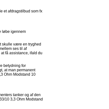
e et afdragstilbud som fx
de løbe igennem
t skulle være en tryghed
mellem ses til af
t få assistance, ifald du
e betydning for
tigt, at man permanent
 3,3 Ohm Modstand 10
umenters tanker og af den
R-33/10 3,3 Ohm Modstand