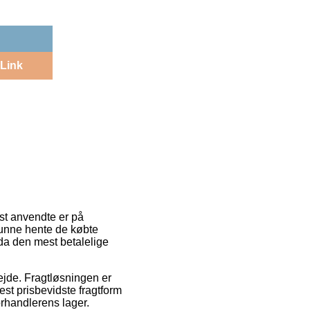
Link
est anvendte er på
 kunne hente de købte
da den mest betalelige
bejde. Fragtløsningen er
t prisbevidste fragtform
forhandlerens lager.