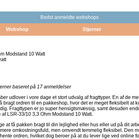
Bedst anmeldte webshops
Webshop
Stjerner
m Modstand 10 Watt
att
jerner baseret på
17
anmeldelser
er udlover i vore dage et stort udvalg af fragttyper. En af de m
 bragt ordren til en pakkeshop, hvor det er meget fleksibelt at
 dig. Fragttypen er jo super hensigtsmæssig, samt desuden end
b af LSR-33/10 3,3 Ohm Modstand 10 Watt.
 at få pakken bragt til din lejlighed eller hus eller ud på dit ar
ere omkostningsfuld, men omvendt temmelig fleksibel. Den mes
t hente ordren, hvilket dog beroer på at du lever lige ved online 