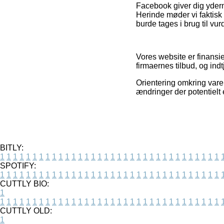
Facebook giver dig yderm
Herinde møder vi faktisk 
burde tages i brug til vu
Vores website er finansi
firmaernes tilbud, og ind
Orientering omkring varer
ændringer der potentielt 
BITLY:
1
1
1
1
1
1
1
1
1
1
1
1
1
1
1
1
1
1
1
1
1
1
1
1
1
1
1
1
1
1
1
1
1
1
SPOTIFY:
1
1
1
1
1
1
1
1
1
1
1
1
1
1
1
1
1
1
1
1
1
1
1
1
1
1
1
1
1
1
1
1
1
1
CUTTLY BIO:
1
1
1
1
1
1
1
1
1
1
1
1
1
1
1
1
1
1
1
1
1
1
1
1
1
1
1
1
1
1
1
1
1
1
1
CUTTLY OLD:
1