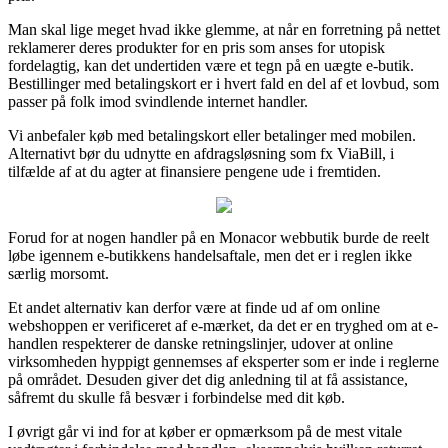
Man skal lige meget hvad ikke glemme, at når en forretning på nettet
reklamerer deres produkter for en pris som anses for utopisk
fordelagtig, kan det undertiden være et tegn på en uægte e-butik.
Bestillinger med betalingskort er i hvert fald en del af et lovbud, som
passer på folk imod svindlende internet handler.
Vi anbefaler køb med betalingskort eller betalinger med mobilen.
Alternativt bør du udnytte en afdragsløsning som fx ViaBill, i
tilfælde af at du agter at finansiere pengene ude i fremtiden.
Forud for at nogen handler på en Monacor webbutik burde de reelt
løbe igennem e-butikkens handelsaftale, men det er i reglen ikke
særlig morsomt.
Et andet alternativ kan derfor være at finde ud af om online
webshoppen er verificeret af e-mærket, da det er en tryghed om at e-
handlen respekterer de danske retningslinjer, udover at online
virksomheden hyppigt gennemses af eksperter som er inde i reglerne
på området. Desuden giver det dig anledning til at få assistance,
såfremt du skulle få besvær i forbindelse med dit køb.
I øvrigt går vi ind for at køber er opmærksom på de mest vitale