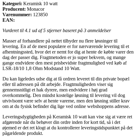
Kategori:
Keramisk 10 watt
Producent:
Monacor
Varenummer:
123850
EAN:
Vurderet til
4.1
ud af 5 stjerner baseret på
3
anmeldelser
Masser af forhandlere på nettet tilbyder nu flere løsninger til
levering. En af de mest populære er for nærværende levering til et
afhentningssted, hvor det er nemt for dig at hente de købte varer den
dag der passer dig. Fragtmetoden er jo super bekvem, og mange
gange endvidere den mest prisbevidste fragtmulighed ved køb af
LSR-18/10 1,8 Ohm Modstand 10 Watt.
Du kan ligeledes udse dig at få ordren leveret til din private bopæl
eller til adressen på dit arbejde. Fragtmuligheden viser sig
gennemsnitligt et hak dyrere, men endvidere i høj grad
overkommelig. Den mindst kostelige løsning til levering vil dog
utvivlsomt være selv at hente varerne, men den løsning stiller krav
om at du fysisk befinder dig lige ved online webshoppens adresse.
Leveringsdygtigheden på Keramisk 10 watt kan vise sig at være ret
afgørende når du behøver din ordre inden for kort tid, så i det
øjemed er det ret klogt at du kontrollerer leveringstidspunktet på det
pågældende produkt.