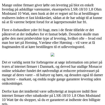
Mange online firmaer giver løfte om levering på blot en enkelt
hverdag på adskillige varenumre, eksempelvis LSR-18/10 1,8 Ohm
Modstand 10 Watt, men husk at det er regnet ud fra at bestillingen
realiseres inden et fast klokkeslæt, sådan at de har udsigt til at kunne
nå at få varerne betjent forud for at lagerpersonalet har fri.
Flere e-forhandlere yder fri fragt, men i de fleste tilfælde er det
påkrævet at der indkøbes for et fastsat beløb. Desuden skulle man
gribe den mest prisbevidste type af levering, hvilket ofte – hvad end
man bor tæt på Herning, Værløse eller Hørning – vil være at få
fragtmanden til at køre bestillingen til et udleveringssted.
Det er vældig nemt for forbrugerne at søge information om priser på
tværs af internet firmaer i Danmark, og derved har utallige Monacor
online selskaber fundet det nødvendigt at reducere prisniveauet på
mange af deres varer – til babyer og børn, og desuden også til damer
og herrer – markant, og endda nogle gange garantere levering uden
omkostninger.
Derfor kan det imidlertid være udbytterigt at inspicere indtil flere
internet firmaer efter rabatkoder på LSR-18/10 1,8 Ohm Modstand
10 Watt før du shopper, så du er garanteret at indhente den billigste
pris.