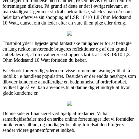
vedtægter i forbindelse med handlen, eksempelvis hvilken returret
forretningen tilsikrer. På grund af dette er det i øvrigt relevant, at
man stadigvæk gemmer sin købsbekræftelse, således man når som
helst kan eftervise sin shopping af LSR-18/10 1,8 Ohm Modstand
10 Watt, uanset om du leder efter en vare til en pige eller dreng.
Trustpilot yder i højeste grad fantastiske muligheder for at betragte
en lang række nuværende brugeres reflektioner og af den grund
anbefales det, at du evaluerer e-shoppens kritik af LSR-18/10 1,8
Ohm Modstand 10 Watt forinden du køber.
Facebook forærer dig ydermere visse fornemme løsninger til at få
indblik i e-handlens popularitet. Desuden er der endda netshops som
tilbyder kunderne at udfærdige en bedømmelse af ordreforløbet,
hvilket lige så vel kan anvendes til at danne dig et indtryk af hvor
glade kunderne er.
Denne side er finansieret ved hjælp af reklamer. Vi har
samarbejdsaftaler med en stribe online forretninger idet vi formidler
butikkernes tilbud, og modtager betaling forudsat den bruger vi
sender videre gennemfører et indkøb.