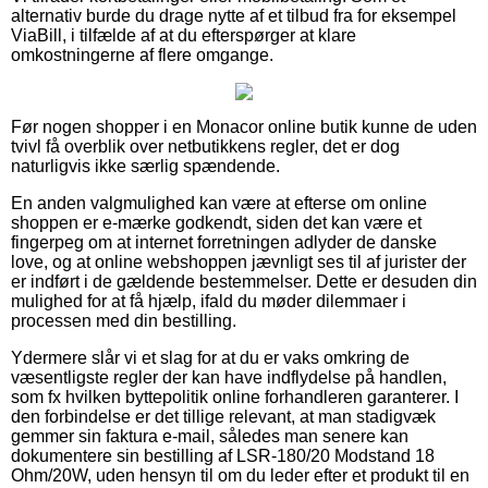
alternativ burde du drage nytte af et tilbud fra for eksempel
ViaBill, i tilfælde af at du efterspørger at klare
omkostningerne af flere omgange.
Før nogen shopper i en Monacor online butik kunne de uden
tvivl få overblik over netbutikkens regler, det er dog
naturligvis ikke særlig spændende.
En anden valgmulighed kan være at efterse om online
shoppen er e-mærke godkendt, siden det kan være et
fingerpeg om at internet forretningen adlyder de danske
love, og at online webshoppen jævnligt ses til af jurister der
er indført i de gældende bestemmelser. Dette er desuden din
mulighed for at få hjælp, ifald du møder dilemmaer i
processen med din bestilling.
Ydermere slår vi et slag for at du er vaks omkring de
væsentligste regler der kan have indflydelse på handlen,
som fx hvilken byttepolitik online forhandleren garanterer. I
den forbindelse er det tillige relevant, at man stadigvæk
gemmer sin faktura e-mail, således man senere kan
dokumentere sin bestilling af LSR-180/20 Modstand 18
Ohm/20W, uden hensyn til om du leder efter et produkt til en