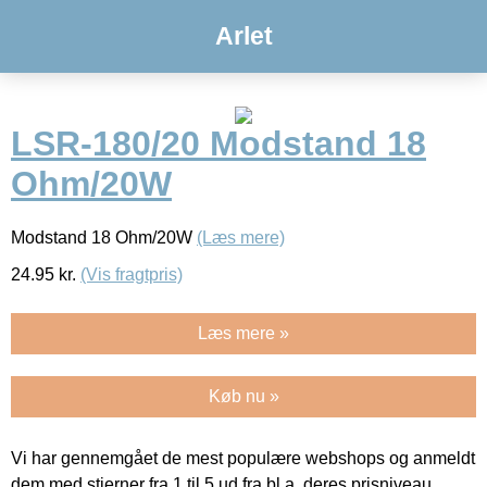
Arlet
LSR-180/20 Modstand 18
Ohm/20W
Modstand 18 Ohm/20W
(Læs mere)
24.95
kr.
(Vis fragtpris)
Læs mere »
Køb nu »
Vi har gennemgået de mest populære webshops og anmeldt
dem med stjerner fra 1 til 5 ud fra bl.a. deres prisniveau,