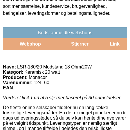
sortimentstørrelse, kundeservice, brugervenlighed,
betingelser, leveringsformer og betalingsmuligheder.
Bedst anmeldte webshops
Webshop
Stjerner
Link
Navn:
LSR-180/20 Modstand 18 Ohm/20W
Kategori:
Keramisk 20 watt
Producent:
Monacor
Varenummer:
124160
EAN:
Vurderet til
4.1
ud af 5 stjerner baseret på
30
anmeldelser
De fleste online selskaber tildeler nu en lang række
forskellige leveringsmåder. En der er meget populær er nu til
dags udleveringssteder, så du selv kan hente dine nye varer
på et valgfrit tidspunkt. Leveringstypen er nemlig særligt
simpel, og i mange tilfælde ligeledes den prisbilligste