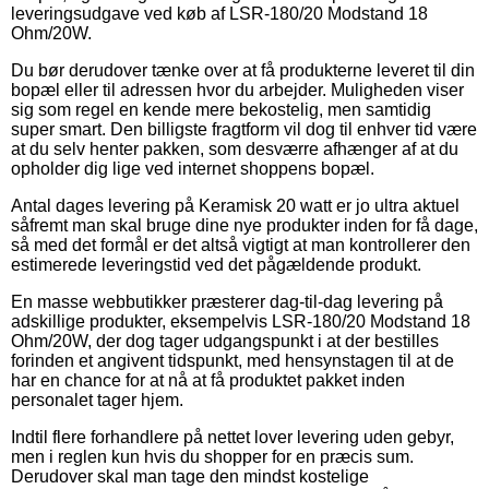
leveringsudgave ved køb af LSR-180/20 Modstand 18
Ohm/20W.
Du bør derudover tænke over at få produkterne leveret til din
bopæl eller til adressen hvor du arbejder. Muligheden viser
sig som regel en kende mere bekostelig, men samtidig
super smart. Den billigste fragtform vil dog til enhver tid være
at du selv henter pakken, som desværre afhænger af at du
opholder dig lige ved internet shoppens bopæl.
Antal dages levering på Keramisk 20 watt er jo ultra aktuel
såfremt man skal bruge dine nye produkter inden for få dage,
så med det formål er det altså vigtigt at man kontrollerer den
estimerede leveringstid ved det pågældende produkt.
En masse webbutikker præsterer dag-til-dag levering på
adskillige produkter, eksempelvis LSR-180/20 Modstand 18
Ohm/20W, der dog tager udgangspunkt i at der bestilles
forinden et angivent tidspunkt, med hensynstagen til at de
har en chance for at nå at få produktet pakket inden
personalet tager hjem.
Indtil flere forhandlere på nettet lover levering uden gebyr,
men i reglen kun hvis du shopper for en præcis sum.
Derudover skal man tage den mindst kostelige