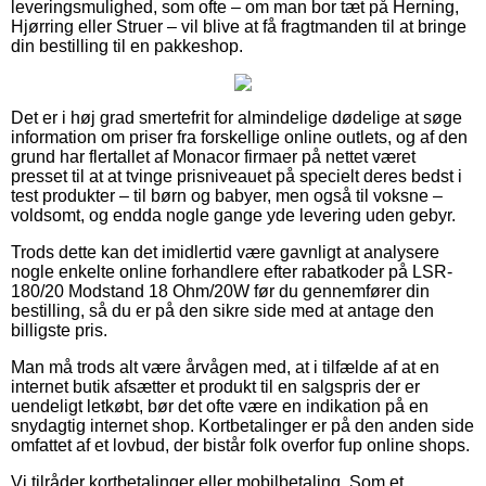
leveringsmulighed, som ofte – om man bor tæt på Herning,
Hjørring eller Struer – vil blive at få fragtmanden til at bringe
din bestilling til en pakkeshop.
Det er i høj grad smertefrit for almindelige dødelige at søge
information om priser fra forskellige online outlets, og af den
grund har flertallet af Monacor firmaer på nettet været
presset til at at tvinge prisniveauet på specielt deres bedst i
test produkter – til børn og babyer, men også til voksne –
voldsomt, og endda nogle gange yde levering uden gebyr.
Trods dette kan det imidlertid være gavnligt at analysere
nogle enkelte online forhandlere efter rabatkoder på LSR-
180/20 Modstand 18 Ohm/20W før du gennemfører din
bestilling, så du er på den sikre side med at antage den
billigste pris.
Man må trods alt være årvågen med, at i tilfælde af at en
internet butik afsætter et produkt til en salgspris der er
uendeligt letkøbt, bør det ofte være en indikation på en
snydagtig internet shop. Kortbetalinger er på den anden side
omfattet af et lovbud, der bistår folk overfor fup online shops.
Vi tilråder kortbetalinger eller mobilbetaling. Som et