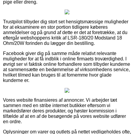
pige eller dreng.
Trustpilot tilbyder dig stort set hensigtsmæssige muligheder
for at eksaminere en stor portion tidligere køberes
anmeldelser og på grund af dette er det at foretrække, at du
eftergår webshoppens kritik af LSR-180/20 Modstand 18
Ohm/20W forinden du lægger din bestilling.
Facebook giver dig på samme måde relativt relevante
muligheder for at få indblik i online firmaets troværdighed. I
øvrigt ser vi faktisk online forhandlere som tilbyder kunderne
at sammensætte en bedømmelse af virksomhedens service,
hvilket tilmed kan bruges til at fornemme hvor glade
kunderne er.
Vores website finansieres af annoncer. Vi arbejder tæt
sammen med en stribe internet butikker eftersom vi
markedsfører deres produkter, og høster kommission i
tilfælde af at en af de besøgende på vores website udfører
en ordre.
Oplysninger om varer og outlets på nettet vedligeholdes ofte,