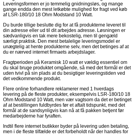
Leveringsformen er jo temmelig gnidningsløs, og mange
gange endda den mest letkøbte mulighed for fragt ved køb
af LSR-180/10 18 Ohm Modstand 10 Watt.
Du burde tillige beslutte dig for at få produkterne leveret til
din adresse eller ud til dit arbejdes adresse. Løsningen er
sædvanligvis en tak mere bekostelig, men til gengæld
særligt praktisk. Den mest betalelige leveringsmodel er
unægtelig at hente produkterne selv, men det betinges af at
du er nærved internet firmaets arbejdslager.
Fragtperioden på Keramisk 10 watt er vældig essentiel om
du skal bruge produktet omgående, så med det formål er det
uden tvivl på sin plads at du besigtiger leveringstiden ved
det vedkommende produkt.
Flere online forhandlere reklamerer med 1 hverdags
levering på de fleste produkter, eksempelvis LSR-180/10 18
Ohm Modstand 10 Watt, men vær vagtsom da det er betinget
af at bestillingen fuldbyrdes før et aftalt tidspunkt, med det
formål at de sandsynligvis kan nå at få pakken betjent før
medarbejderne har fyraften.
Indtil flere internet butikker byder på levering uden betaling,
men i de fleste tilfælde er det forbeholdt når der handles for