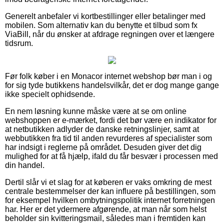
Generelt anbefaler vi kortbestillinger eller betalinger med
mobilen. Som alternativ kan du benytte et tilbud som fx
ViaBill, når du ønsker at afdrage regningen over et længere
tidsrum.
Før folk køber i en Monacor internet webshop bør man i og
for sig tyde butikkens handelsvilkår, det er dog mange gange
ikke specielt ophidsende.
En nem løsning kunne måske være at se om online
webshoppen er e-mærket, fordi det bør være en indikator for
at netbutikken adlyder de danske retningslinjer, samt at
webbutikken fra tid til anden revurderes af specialister som
har indsigt i reglerne på området. Desuden giver det dig
mulighed for at få hjælp, ifald du får besvær i processen med
din handel.
Dertil slår vi et slag for at køberen er vaks omkring de mest
centrale bestemmelser der kan influere på bestillingen, som
for eksempel hvilken ombytningspolitik internet forretningen
har. Her er det ydermere afgørende, at man når som helst
beholder sin kvitteringsmail, således man i fremtiden kan