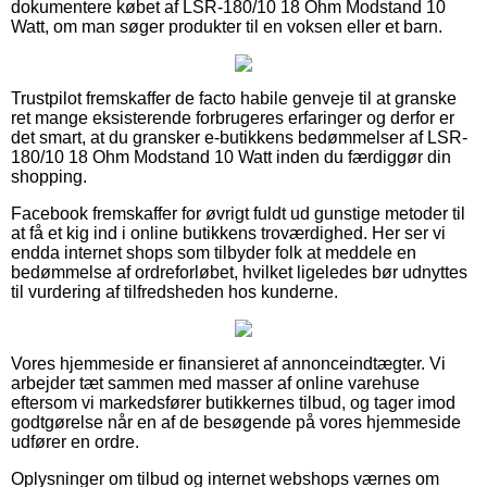
dokumentere købet af LSR-180/10 18 Ohm Modstand 10
Watt, om man søger produkter til en voksen eller et barn.
Trustpilot fremskaffer de facto habile genveje til at granske
ret mange eksisterende forbrugeres erfaringer og derfor er
det smart, at du gransker e-butikkens bedømmelser af LSR-
180/10 18 Ohm Modstand 10 Watt inden du færdiggør din
shopping.
Facebook fremskaffer for øvrigt fuldt ud gunstige metoder til
at få et kig ind i online butikkens troværdighed. Her ser vi
endda internet shops som tilbyder folk at meddele en
bedømmelse af ordreforløbet, hvilket ligeledes bør udnyttes
til vurdering af tilfredsheden hos kunderne.
Vores hjemmeside er finansieret af annonceindtægter. Vi
arbejder tæt sammen med masser af online varehuse
eftersom vi markedsfører butikkernes tilbud, og tager imod
godtgørelse når en af de besøgende på vores hjemmeside
udfører en ordre.
Oplysninger om tilbud og internet webshops værnes om