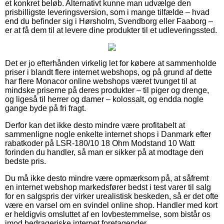
et konkret beløb. Alternativt kunne man udvælge den
prisbilligste leveringsversion, som i mange tilfælde – hvad
end du befinder sig i Hørsholm, Svendborg eller Faaborg –
er at få dem til at levere dine produkter til et udleveringssted.
Det er jo efterhånden virkelig let for købere at sammenholde
priser i blandt flere internet webshops, og på grund af dette
har flere Monacor online webshops været tvunget til at
mindske priserne på deres produkter – til piger og drenge,
og ligeså til herrer og damer – kolossalt, og endda nogle
gange byde på fri fragt.
Derfor kan det ikke desto mindre være profitabelt at
sammenligne nogle enkelte internet shops i Danmark efter
rabatkoder på LSR-180/10 18 Ohm Modstand 10 Watt
forinden du handler, så man er sikker på at modtage den
bedste pris.
Du må ikke desto mindre være opmærksom på, at såfremt
en internet webshop markedsfører bedst i test varer til salg
for en salgspris der virker urealistisk beskeden, så er det ofte
være en varsel om en svindel online shop. Handler med kort
er heldigvis omsluttet af en lovbestemmelse, som bistår os
imod bedrageriske internet foretagender.